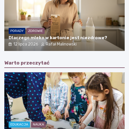
PORADY
ZDROWIE
Dlaczego mleko w kartonie jest niezdrowe?
12 lipca 2026
Rafał Malinowski
Warto przeczytać
EDUKACJA
NAUKA