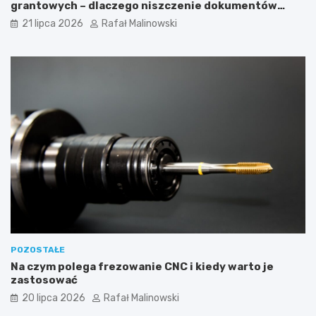
grantowych – dlaczego niszczenie dokumentów
musi być częścią procedury?
21 lipca 2026
Rafał Malinowski
POZOSTAŁE
Na czym polega frezowanie CNC i kiedy warto je
zastosować
20 lipca 2026
Rafał Malinowski