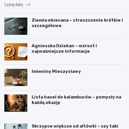
o
z
t
Czytaj dalej
d
e
a
d
n
k
a
i
i
Ziemia obiecana – streszczenie krótkie i
j
e
s
szczegółowe
ą
l
e
j
ę
n
e
k
?
j
ó
Agnieszka Dziekan – wzrost i
s
w
najważniejsze informacje
e
i
n
z
s
m
Imieniny Mieczysławy
?
i
a
n
Lista haseł do kalamburów – pomysły na
każdą okazję
Skrzypce większe od altówki – czy taki