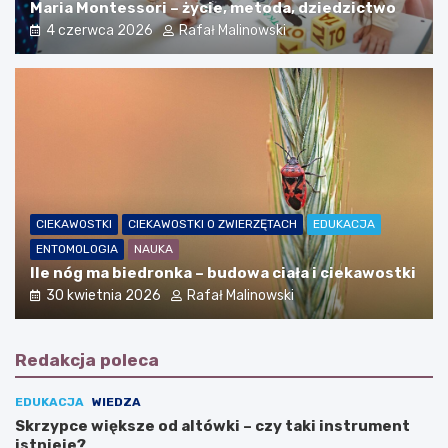
Maria Montessori – życie, metoda, dziedzictwo
4 czerwca 2026
Rafał Malinowski
CIEKAWOSTKI
CIEKAWOSTKI O ZWIERZĘTACH
EDUKACJA
ENTOMOLOGIA
NAUKA
Ile nóg ma biedronka – budowa ciała i ciekawostki
30 kwietnia 2026
Rafał Malinowski
Redakcja poleca
EDUKACJA
WIEDZA
Skrzypce większe od altówki – czy taki instrument
istnieje?