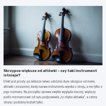
n
a
ł
i
p
y
m
o
m
m
k
ą
o
a
ż
t
l
s
y
i
e
w
p
n
a
s
n
c
i
i
j
e
k
a
–
–
–
g
j
j
ł
a
a
ę
k
Skrzypce większe od altówki – czy taki instrument
k
b
o
istnieje?
i
s
d
e
z
c
Efekt jest prosty: po lekturze łatwo odróżnić duże skrzypce od małej
s
e
z
altówki i zrozumieć, kiedy nazwa instrumentu wynika z stroju, a nie tylko z
ł
z
y
jego rozmiaru. Na początku sprawa zwykle wygląda inaczej: większy
o
n
t
pudło rezonansowe od razu podpowiada „to chyba altówka”, a cztery
w
a
a
struny i podobny kształt tylko…
a
c
ć