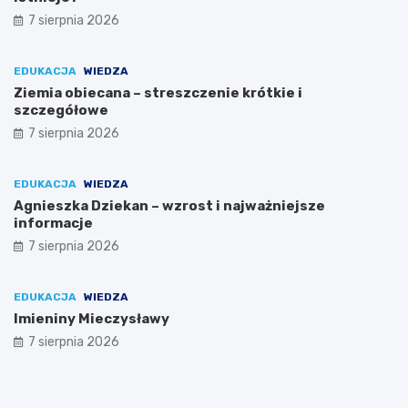
7 sierpnia 2026
EDUKACJA
WIEDZA
Ziemia obiecana – streszczenie krótkie i
szczegółowe
7 sierpnia 2026
EDUKACJA
WIEDZA
Agnieszka Dziekan – wzrost i najważniejsze
informacje
7 sierpnia 2026
EDUKACJA
WIEDZA
Imieniny Mieczysławy
7 sierpnia 2026
S
S
Z
y
e
m
n
n
a
o
o
r