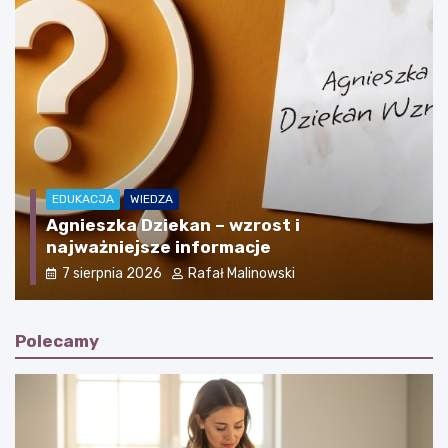
EDUKACJA
WIEDZA
Skrzypce większe od altówki – czy taki
instrument istnieje?
7 sierpnia 2026
Rafał Malinowski
Polecamy