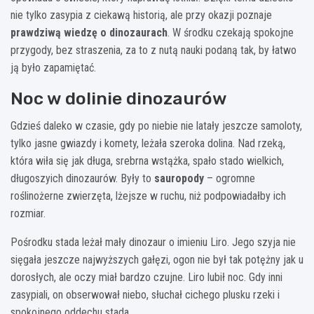
nie tylko zasypia z ciekawą historią, ale przy okazji poznaje
prawdziwą wiedzę o dinozaurach
. W środku czekają spokojne
przygody, bez straszenia, za to z nutą nauki podaną tak, by łatwo
ją było zapamiętać.
Noc w dolinie dinozaurów
Gdzieś daleko w czasie, gdy po niebie nie latały jeszcze samoloty,
tylko jasne gwiazdy i komety, leżała szeroka dolina. Nad rzeką,
która wiła się jak długa, srebrna wstążka, spało stado wielkich,
długoszyich dinozaurów. Były to
sauropody
– ogromne
roślinożerne zwierzęta, lżejsze w ruchu, niż podpowiadałby ich
rozmiar.
Pośrodku stada leżał mały dinozaur o imieniu Liro. Jego szyja nie
sięgała jeszcze najwyższych gałęzi, ogon nie był tak potężny jak u
dorosłych, ale oczy miał bardzo czujne. Liro lubił noc. Gdy inni
zasypiali, on obserwował niebo, słuchał cichego plusku rzeki i
spokojnego oddechu stada.