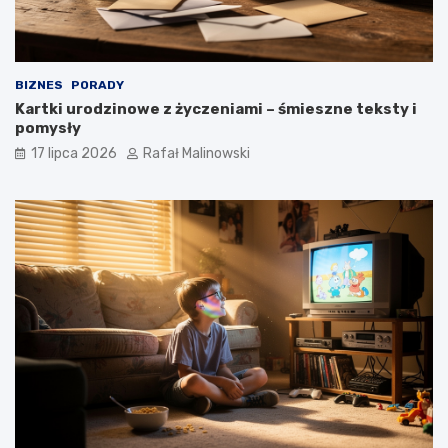
BIZNES
PORADY
Kartki urodzinowe z życzeniami – śmieszne teksty i
pomysły
17 lipca 2026
Rafał Malinowski