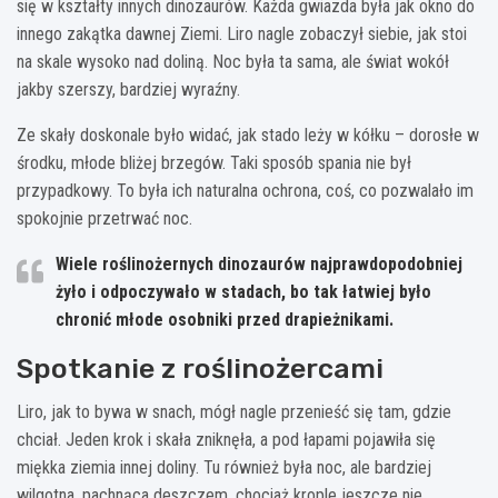
się w kształty innych dinozaurów. Każda gwiazda była jak okno do
innego zakątka dawnej Ziemi. Liro nagle zobaczył siebie, jak stoi
na skale wysoko nad doliną. Noc była ta sama, ale świat wokół
jakby szerszy, bardziej wyraźny.
Ze skały doskonale było widać, jak stado leży w kółku – dorosłe w
środku, młode bliżej brzegów. Taki sposób spania nie był
przypadkowy. To była ich naturalna ochrona, coś, co pozwalało im
spokojnie przetrwać noc.
Wiele roślinożernych dinozaurów najprawdopodobniej
żyło i odpoczywało w stadach
, bo tak łatwiej było
chronić młode osobniki przed drapieżnikami.
Spotkanie z roślinożercami
Liro, jak to bywa w snach, mógł nagle przenieść się tam, gdzie
chciał. Jeden krok i skała zniknęła, a pod łapami pojawiła się
miękka ziemia innej doliny. Tu również była noc, ale bardziej
wilgotna, pachnąca deszczem, chociaż krople jeszcze nie