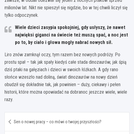
zawsze, w oddali odezwał się jeden z nocnych ptaków sprzed
milionów lat. Nikt nie spieszył się nigdzie, bo w tej chwili liczył się
tylko odpoczynek.
Wiele dzieci zasypia spokojniej, gdy usłyszy, że nawet
najwięksi giganci na świecie też muszą spać
, a noc jest
po to, by ciało i głowa mogły nabrać nowych sił.
Liro znów zamknął oczy, tym razem bez nowych podróży. Po
prostu spał – tak jak spały kiedyś całe stada dinozaurów, jak śpią
dziś ptaki na gałęziach i dzieci w swoich łóżkach. A gdy rano
słońce wzeszło nad doliną, świat dinozaurów na nowy dzień
obudził się dokładnie tak, jak powinien – duży, ciekawy i pełen
historii, które można opowiadać na dobranoc jeszcze wiele, wiele
razy.
Nawigacja
Sen o nowej pracy – co mówi o twojej przyszłości?
wpisu