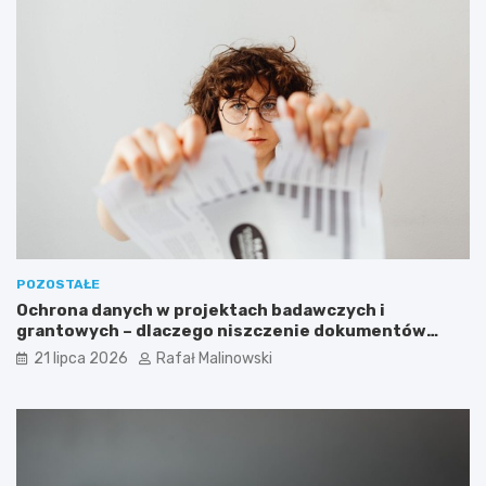
POZOSTAŁE
Ochrona danych w projektach badawczych i
grantowych – dlaczego niszczenie dokumentów
musi być częścią procedury?
21 lipca 2026
Rafał Malinowski