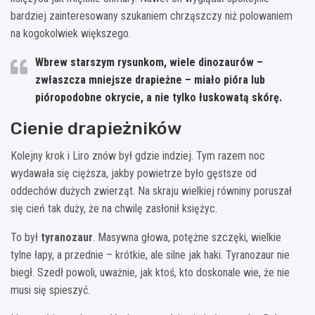
bardziej zainteresowany szukaniem chrząszczy niż polowaniem
na kogokolwiek większego.
Wbrew starszym rysunkom, wiele dinozaurów –
zwłaszcza mniejsze drapieżne – miało
pióra lub
pióropodobne okrycie
, a nie tylko łuskowatą skórę.
Cienie drapieżników
Kolejny krok i Liro znów był gdzie indziej. Tym razem noc
wydawała się cięższa, jakby powietrze było gęstsze od
oddechów dużych zwierząt. Na skraju wielkiej równiny poruszał
się cień tak duży, że na chwilę zasłonił księżyc.
To był
tyranozaur
. Masywna głowa, potężne szczęki, wielkie
tylne łapy, a przednie – krótkie, ale silne jak haki. Tyranozaur nie
biegł. Szedł powoli, uważnie, jak ktoś, kto doskonale wie, że nie
musi się spieszyć.