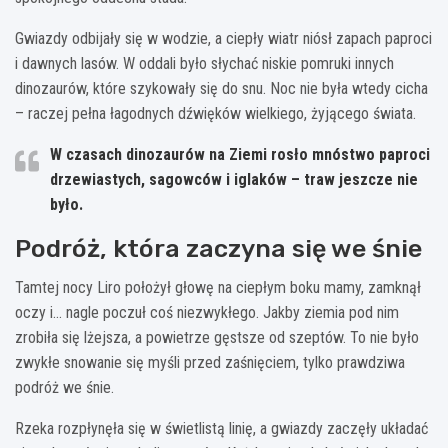
Gwiazdy odbijały się w wodzie, a ciepły wiatr niósł zapach paproci
i dawnych lasów. W oddali było słychać niskie pomruki innych
dinozaurów, które szykowały się do snu. Noc nie była wtedy cicha
– raczej pełna łagodnych dźwięków wielkiego, żyjącego świata.
W czasach dinozaurów na Ziemi rosło mnóstwo
paproci
drzewiastych, sagowców i iglaków
– traw jeszcze nie
było.
Podróż, która zaczyna się we śnie
Tamtej nocy Liro położył głowę na ciepłym boku mamy, zamknął
oczy i… nagle poczuł coś niezwykłego. Jakby ziemia pod nim
zrobiła się lżejsza, a powietrze gęstsze od szeptów. To nie było
zwykłe snowanie się myśli przed zaśnięciem, tylko prawdziwa
podróż we śnie.
Rzeka rozpłynęła się w świetlistą linię, a gwiazdy zaczęły układać