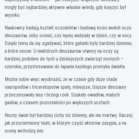
mogły być najbardziej aktywne właśnie wtedy, gdy księżyc był
wysoko.
Naukowcy badają kształt oczodołów i budowę kości wokół oczu
dinozaurów, żeby ocenić, czy lepiej widziały w dzień, czy w nocy.
Dzięki temu da się zgadywać, które gatunki były bardziej dzienne,
a które nocne. U niektórych dinozaurów otwory na oczy są
bardziej podobne do tych u dzisiejszych zwierząt nocnych –
szerokie, przystosowane do łapania każdego promyka światła.
Można sobie więc wyobrazić, że w czasie gdy duże stada
sauropodów i triceratopsów spały, mniejsze, lżejsze dinozaury
przeczesywały lasy i brzegi rzek. Szukały owadów, małych
gadów, a czasem pozostałości po większych ucztach.
Nocny świat był bardziej cichy niż dzienny, ale nie martwy. Raczej
jak przyciemniony teatr, w którym część aktorów zasypia, a na
scenę wchodzą inni.