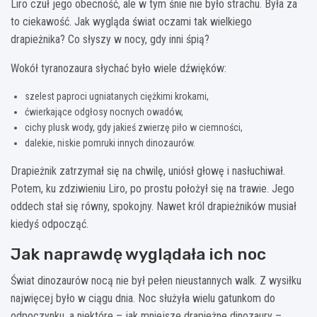
Liro czuł jego obecność, ale w tym śnie nie było strachu. Była za
to ciekawość. Jak wygląda świat oczami tak wielkiego
drapieżnika? Co słyszy w nocy, gdy inni śpią?
Wokół tyranozaura słychać było wiele dźwięków:
szelest paproci ugniatanych ciężkimi krokami,
ćwierkające odgłosy nocnych owadów,
cichy plusk wody, gdy jakieś zwierzę piło w ciemności,
dalekie, niskie pomruki innych dinozaurów.
Drapieżnik zatrzymał się na chwilę, uniósł głowę i nasłuchiwał.
Potem, ku zdziwieniu Liro, po prostu położył się na trawie. Jego
oddech stał się równy, spokojny. Nawet król drapieżników musiał
kiedyś odpocząć.
Jak naprawdę wyglądała ich noc
Świat dinozaurów nocą nie był pełen nieustannych walk. Z wysiłku
najwięcej było w ciągu dnia. Noc służyła wielu gatunkom do
odpoczynku, a niektóre – jak mniejsze drapieżne dinozaury –