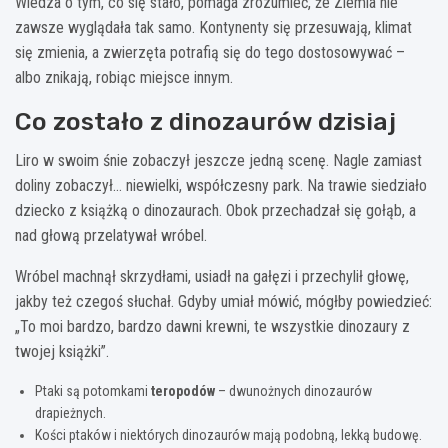
Wiedza o tym, co się stało, pomaga zrozumieć, że Ziemia nie
zawsze wyglądała tak samo. Kontynenty się przesuwają, klimat
się zmienia, a zwierzęta potrafią się do tego dostosowywać –
albo znikają, robiąc miejsce innym.
Co zostało z dinozaurów dzisiaj
Liro w swoim śnie zobaczył jeszcze jedną scenę. Nagle zamiast
doliny zobaczył… niewielki, współczesny park. Na trawie siedziało
dziecko z książką o dinozaurach. Obok przechadzał się gołąb, a
nad głową przelatywał wróbel.
Wróbel machnął skrzydłami, usiadł na gałęzi i przechylił głowę,
jakby też czegoś słuchał. Gdyby umiał mówić, mógłby powiedzieć:
„To moi bardzo, bardzo dawni krewni, te wszystkie dinozaury z
twojej książki”.
Ptaki są potomkami
teropodów
– dwunożnych dinozaurów
drapieżnych.
Kości ptaków i niektórych dinozaurów mają podobną, lekką budowę.