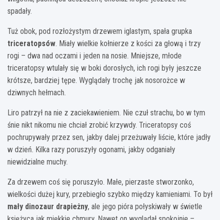
spadały.
Tuż obok, pod rozłożystym drzewem iglastym, spała grupka
triceratopsów
. Miały wielkie kołnierze z kości za głową i trzy
rogi – dwa nad oczami i jeden na nosie. Mniejsze, młode
triceratopsy wtulały się w boki dorosłych, ich rogi były jeszcze
krótsze, bardziej tępe. Wyglądały trochę jak nosorożce w
dziwnych hełmach.
Liro patrzył na nie z zaciekawieniem. Nie czuł strachu, bo w tym
śnie nikt nikomu nie chciał zrobić krzywdy. Triceratopsy coś
pochrupywały przez sen, jakby dalej przeżuwały liście, które jadły
w dzień. Kilka razy poruszyły ogonami, jakby odganiały
niewidzialne muchy.
Za drzewem coś się poruszyło. Małe, pierzaste stworzonko,
wielkości dużej kury, przebiegło szybko między kamieniami. To był
mały dinozaur drapieżny
, ale jego pióra połyskiwały w świetle
księżyca jak miękkie chmury. Nawet on wyglądał spokojnie –