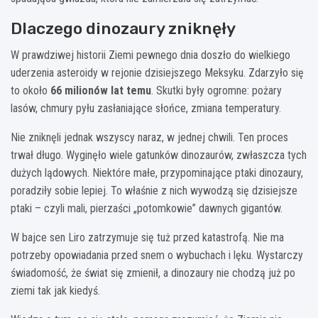
Dlaczego dinozaury zniknęły
W prawdziwej historii Ziemi pewnego dnia doszło do wielkiego
uderzenia asteroidy w rejonie dzisiejszego Meksyku. Zdarzyło się
to około
66 milionów lat temu
. Skutki były ogromne: pożary
lasów, chmury pyłu zasłaniające słońce, zmiana temperatury.
Nie zniknęli jednak wszyscy naraz, w jednej chwili. Ten proces
trwał długo. Wyginęło wiele gatunków dinozaurów, zwłaszcza tych
dużych lądowych. Niektóre małe, przypominające ptaki dinozaury,
poradziły sobie lepiej. To właśnie z nich wywodzą się dzisiejsze
ptaki – czyli mali, pierzaści „potomkowie” dawnych gigantów.
W bajce sen Liro zatrzymuje się tuż przed katastrofą. Nie ma
potrzeby opowiadania przed snem o wybuchach i lęku. Wystarczy
świadomość, że świat się zmienił, a dinozaury nie chodzą już po
ziemi tak jak kiedyś.