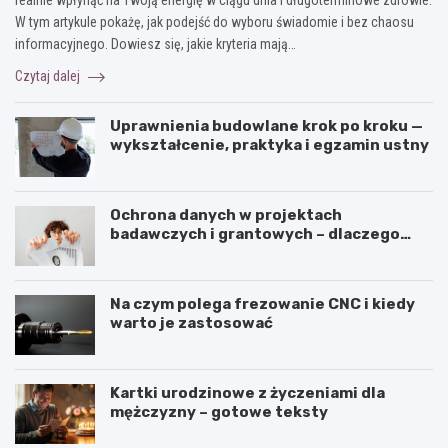
realnie wpłynąć na Twoją energię w ciągu dnia i długoterminowe zdrowie.
W tym artykule pokażę, jak podejść do wyboru świadomie i bez chaosu
informacyjnego. Dowiesz się, jakie kryteria mają…
Czytaj dalej
Uprawnienia budowlane krok po kroku —
wykształcenie, praktyka i egzamin ustny
Ochrona danych w projektach
badawczych i grantowych – dlaczego
niszczenie dokumentów musi być
częścią procedury?
Na czym polega frezowanie CNC i kiedy
warto je zastosować
Kartki urodzinowe z życzeniami dla
mężczyzny – gotowe teksty