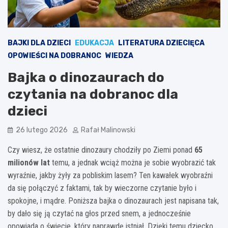
BAJKI DLA DZIECI
EDUKACJA
LITERATURA DZIECIĘCA
OPOWIEŚCI NA DOBRANOC
WIEDZA
Bajka o dinozaurach do
czytania na dobranoc dla
dzieci
26 lutego 2026
Rafał Malinowski
Czy wiesz, że ostatnie dinozaury chodziły po Ziemi ponad
65
milionów lat
temu, a jednak wciąż można je sobie wyobrazić tak
wyraźnie, jakby żyły za pobliskim lasem? Ten kawałek wyobraźni
da się połączyć z faktami, tak by wieczorne czytanie było i
spokojne, i mądre. Poniższa bajka o dinozaurach jest napisana tak,
by dało się ją czytać na głos przed snem, a jednocześnie
opowiada o świecie, który naprawdę istniał. Dzięki temu dziecko