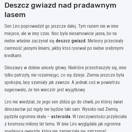
Deszcz gwiazd nad pradawnym
lasem
Sen Liro poprowadził go jeszcze dalej. Tym razem nie w inne
miejsce, ale w inny czas. Noc była niesamowicie jasna, bo na
niebie właśnie zaczynał się
deszcz gwiazd
. Meteory przecinały
ciemność jasnymi liniami, jakby ktoś rysował po niebie srebrnymi
kredkami.
Dinozaury w dolinie uniosły głowy. Niektóre przestraszyły się, inne
tylko patrzyły, nie rozumiejąc, co się dzieje. Ziemia jeszcze była
spokojna, lasy szumiały jak zawsze. A jednak coś w powietrzu
sugerowało, że ten wieczór jest wyjątkowy.
Liro nie wiedział, że jego sen zbliża go do chwili, po której świat
dinozaurów już nigdy nie będzie taki sam. Wysoko nad Ziemią
pędziła ogromna skała –
asteroida
. W rzeczywistości przyleciała
z kosmosu miliony lat temu. W śnie Liro wyglądała jak ogromna
spadająca gwiazda, która nie zamierzała się zatrzymać.