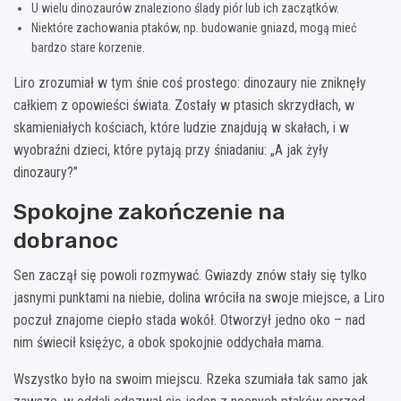
U wielu dinozaurów znaleziono ślady piór lub ich zaczątków.
Niektóre zachowania ptaków, np. budowanie gniazd, mogą mieć
bardzo stare korzenie.
Liro zrozumiał w tym śnie coś prostego: dinozaury nie zniknęły
całkiem z opowieści świata. Zostały w ptasich skrzydłach, w
skamieniałych kościach, które ludzie znajdują w skałach, i w
wyobraźni dzieci, które pytają przy śniadaniu: „A jak żyły
dinozaury?”
Spokojne zakończenie na
dobranoc
Sen zaczął się powoli rozmywać. Gwiazdy znów stały się tylko
jasnymi punktami na niebie, dolina wróciła na swoje miejsce, a Liro
poczuł znajome ciepło stada wokół. Otworzył jedno oko – nad
nim świecił księżyc, a obok spokojnie oddychała mama.
Wszystko było na swoim miejscu. Rzeka szumiała tak samo jak