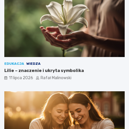
EDUKACJA
WIEDZA
Lilie – znaczenie i ukryta symbolika
11 lipca 2026
Rafał Malinowski