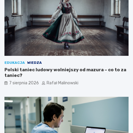
EDUKACJA
WIEDZA
Polski taniec ludowy wolniejszy od mazura – co to za
taniec?
7 sierpnia 2026
Rafał Malinowski