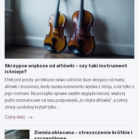
Skrzypce większe od altówki – czy taki instrument
istnieje?
Efekt jest prosty: po lekturze łatwo odróżnić duże skrzypce od małej
altówki i zrozumieć, kiedy nazwa instrumentu wynika z stroju, a nie tylko z
jego rozmiaru. Na początku sprawa zwykle wygląda inaczej: większy
pudło rezonansowe od razu podpowiada „to chyba altówka”, a cztery
struny i podobny kształt tylko…
Czytaj dalej
Ziemia obiecana – streszczenie krótkie i
szczegółowe