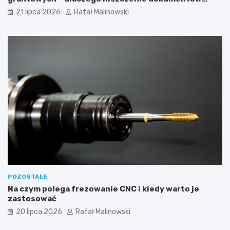
musi być częścią procedury?
21 lipca 2026
Rafał Malinowski
POZOSTAŁE
Na czym polega frezowanie CNC i kiedy warto je
zastosować
20 lipca 2026
Rafał Malinowski