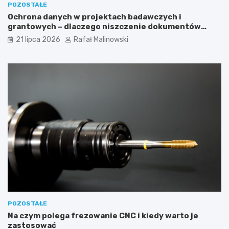
POZOSTAŁE
Ochrona danych w projektach badawczych i
grantowych – dlaczego niszczenie dokumentów
musi być częścią procedury?
21 lipca 2026
Rafał Malinowski
POZOSTAŁE
Na czym polega frezowanie CNC i kiedy warto je
zastosować