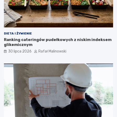
DIETA I ŻYWIENIE
Ranking cateringów pudełkowych z niskim indeksem
glikemicznym
30 lipca 2026
Rafał Malinowski