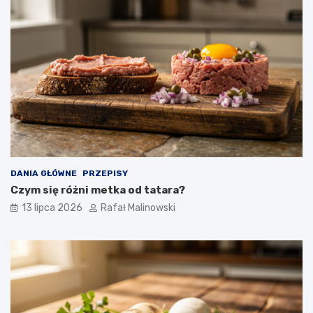
DANIA GŁÓWNE
PRZEPISY
Czym się różni metka od tatara?
13 lipca 2026
Rafał Malinowski