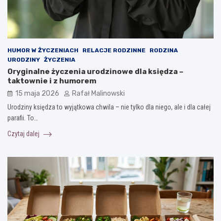
HUMOR W ŻYCZENIACH
RELACJE RODZINNE
RODZINA
URODZINY
ŻYCZENIA
Oryginalne życzenia urodzinowe dla księdza –
taktownie i z humorem
15 maja 2026
Rafał Malinowski
Urodziny księdza to wyjątkowa chwila – nie tylko dla niego, ale i dla całej
parafii. To…
Czytaj dalej