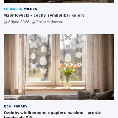
EDUKACJA
WIEDZA
Wzór łowicki – cechy, symbolika i kolory
5 lipca 2026
Rafał Malinowski
DOM
PORADY
Ozdoby wielkanocne z papieru na okno – proste
inspiracje DIY