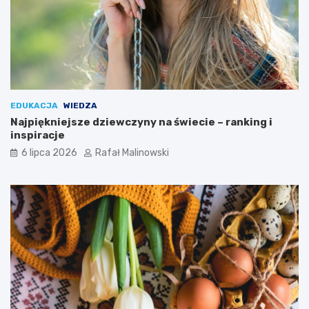
EDUKACJA
WIEDZA
Najpiękniejsze dziewczyny na świecie – ranking i
inspiracje
6 lipca 2026
Rafał Malinowski