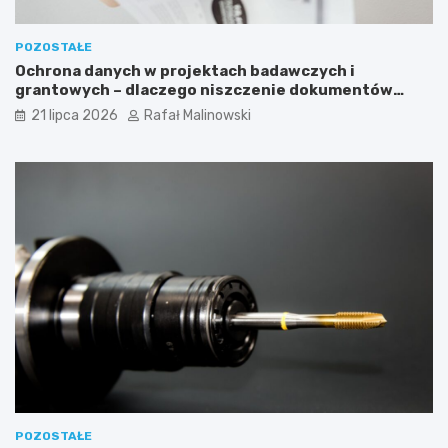
POZOSTAŁE
Ochrona danych w projektach badawczych i
grantowych – dlaczego niszczenie dokumentów
musi być częścią procedury?
21 lipca 2026
Rafał Malinowski
POZOSTAŁE