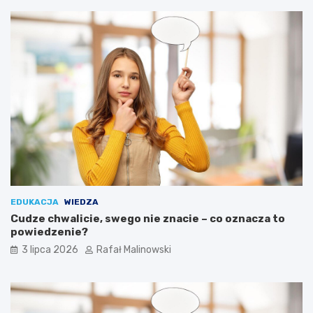
EDUKACJA
WIEDZA
Cudze chwalicie, swego nie znacie – co oznacza to
powiedzenie?
3 lipca 2026
Rafał Malinowski