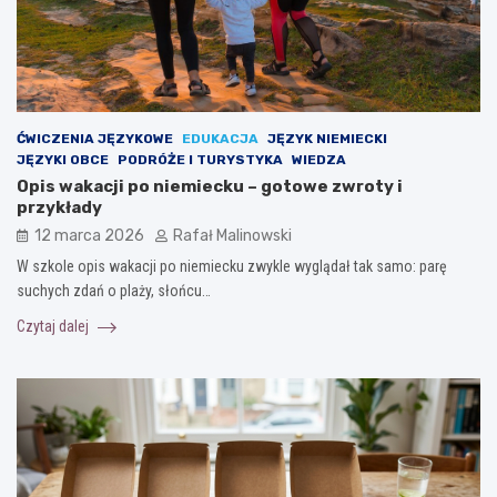
ĆWICZENIA JĘZYKOWE
EDUKACJA
JĘZYK NIEMIECKI
JĘZYKI OBCE
PODRÓŻE I TURYSTYKA
WIEDZA
Opis wakacji po niemiecku – gotowe zwroty i
przykłady
12 marca 2026
Rafał Malinowski
W szkole opis wakacji po niemiecku zwykle wyglądał tak samo: parę
suchych zdań o plaży, słońcu…
Czytaj dalej