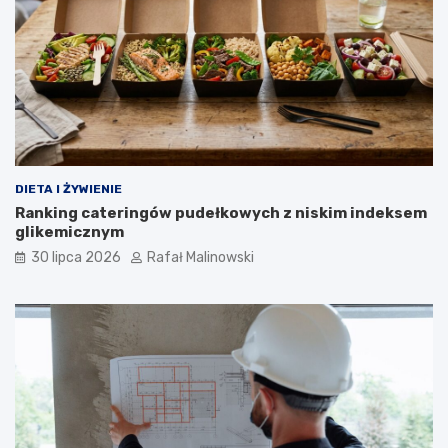
DIETA I ŻYWIENIE
Ranking cateringów pudełkowych z niskim indeksem
glikemicznym
30 lipca 2026
Rafał Malinowski