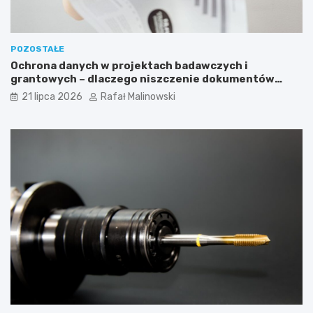
POZOSTAŁE
Ochrona danych w projektach badawczych i
grantowych – dlaczego niszczenie dokumentów
musi być częścią procedury?
21 lipca 2026
Rafał Malinowski