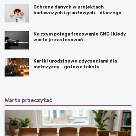
Ochrona danych w projektach
badawczych i grantowych – dlaczego
niszczenie dokumentów musi być
częścią procedury?
Na czym polega frezowanie CNC i kiedy
warto je zastosować
Kartki urodzinowe z życzeniami dla
mężczyzny – gotowe teksty
Warto przeczytać