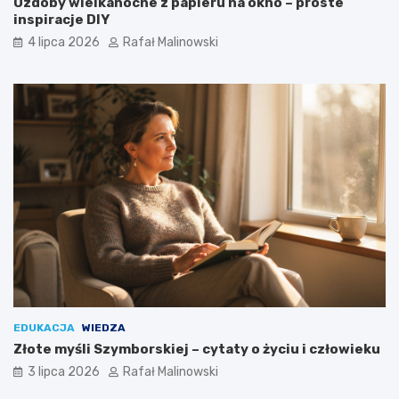
Ozdoby wielkanocne z papieru na okno – proste
inspiracje DIY
4 lipca 2026
Rafał Malinowski
EDUKACJA
WIEDZA
Złote myśli Szymborskiej – cytaty o życiu i człowieku
3 lipca 2026
Rafał Malinowski