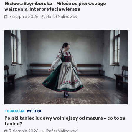
Wisława Szymborska – Miłość od pierwszego
wejrzenia, interpretacja wiersza
7 sierpnia 2026
Rafał Malinowski
EDUKACJA
WIEDZA
Polski taniec ludowy wolniejszy od mazura – co to za
taniec?
7 sierpnia 2026
Rafał Malinowski