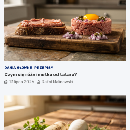
DANIA GŁÓWNE
PRZEPISY
Czym się różni metka od tatara?
13 lipca 2026
Rafał Malinowski