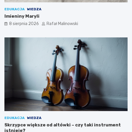
EDUKACJA
WIEDZA
Imieniny Maryli
8 sierpnia 2026
Rafał Malinowski
EDUKACJA
WIEDZA
Skrzypce większe od altówki – czy taki instrument
istnieje?