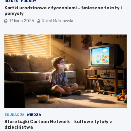
BIZNES
PORADY
Kartki urodzinowe z życzeniami – śmieszne teksty i
pomysły
17 lipca 2026
Rafał Malinowski
EDUKACJA
WIEDZA
Stare bajki Cartoon Network – kultowe tytuły z
dzieciństwa