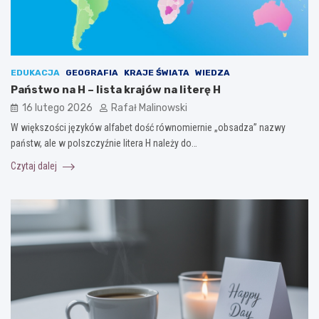
EDUKACJA
GEOGRAFIA
KRAJE ŚWIATA
WIEDZA
Państwo na H – lista krajów na literę H
16 lutego 2026
Rafał Malinowski
W większości języków alfabet dość równomiernie „obsadza” nazwy
państw, ale w polszczyźnie litera H należy do…
Czytaj dalej