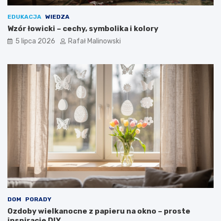
EDUKACJA
WIEDZA
Wzór łowicki – cechy, symbolika i kolory
5 lipca 2026
Rafał Malinowski
DOM
PORADY
Ozdoby wielkanocne z papieru na okno – proste
inspiracje DIY