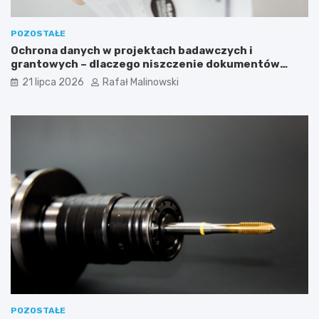
POZOSTAŁE
Ochrona danych w projektach badawczych i
grantowych – dlaczego niszczenie dokumentów
musi być częścią procedury?
21 lipca 2026
Rafał Malinowski
POZOSTAŁE