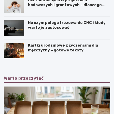
Ochrona danych w projektach
badawczych i grantowych – dlaczego
niszczenie dokumentów musi być
częścią procedury?
Na czym polega frezowanie CNC i kiedy
warto je zastosować
Kartki urodzinowe z życzeniami dla
mężczyzny – gotowe teksty
Warto przeczytać