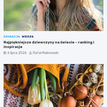
EDUKACJA
WIEDZA
Najpiękniejsze dziewczyny na świecie – ranking i
inspiracje
6 lipca 2026
Rafał Malinowski