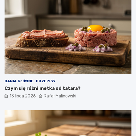
DANIA GŁÓWNE
PRZEPISY
Czym się różni metka od tatara?
13 lipca 2026
Rafał Malinowski