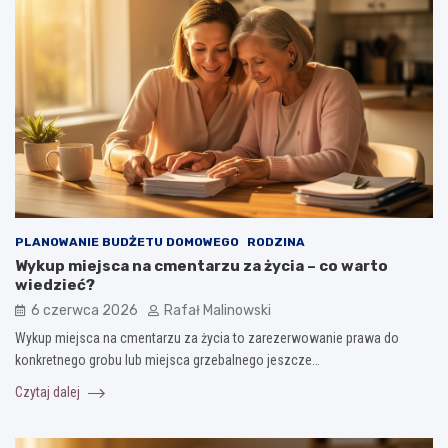
PLANOWANIE BUDŻETU DOMOWEGO
RODZINA
Wykup miejsca na cmentarzu za życia – co warto
wiedzieć?
6 czerwca 2026
Rafał Malinowski
Wykup miejsca na cmentarzu za życia to zarezerwowanie prawa do
konkretnego grobu lub miejsca grzebalnego jeszcze…
Czytaj dalej