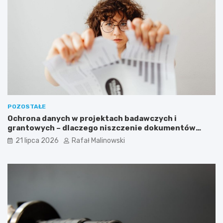
POZOSTAŁE
Ochrona danych w projektach badawczych i
grantowych – dlaczego niszczenie dokumentów
musi być częścią procedury?
21 lipca 2026
Rafał Malinowski