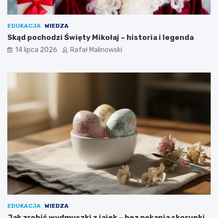
EDUKACJA
WIEDZA
Skąd pochodzi Święty Mikołaj – historia i legenda
14 lipca 2026
Rafał Malinowski
EDUKACJA
WIEDZA
Jak zrobić wydmuszki z jajek – bez pękania skorupki