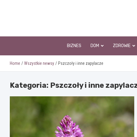
Skip
to
content
BIZNES
DOM
ZDROWIE
Home
Wszystkie newsy
Pszczoły i inne zapylacze
Kategoria:
Pszczoły i inne zapylac