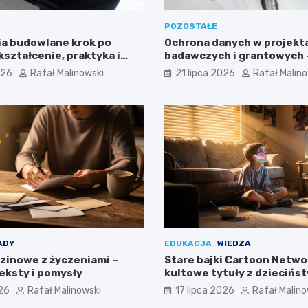
POZOSTAŁE
a budowlane krok po
Ochrona danych w projekt
ształcenie, praktyka i
badawczych i grantowych 
stny
niszczenie dokumentów m
026
Rafał Malinowski
21 lipca 2026
Rafał Malin
częścią procedury?
ADY
EDUKACJA
WIEDZA
dzinowe z życzeniami –
Stare bajki Cartoon Netwo
eksty i pomysły
kultowe tytuły z dziecińs
026
Rafał Malinowski
17 lipca 2026
Rafał Malino