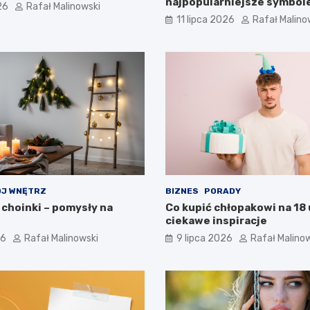
najpopularniejsze symbole
26
Rafał Malinowski
11 lipca 2026
Rafał Malino
J WNĘTRZ
BIZNES
PORADY
 choinki – pomysły na
Co kupić chłopakowi na 18 
ciekawe inspiracje
26
Rafał Malinowski
9 lipca 2026
Rafał Malino