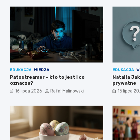
EDUKACJA
WIEDZA
EDUKACJA
W
Patostreamer – kto to jest i co
Natalia Jaku
oznacza?
prywatne
16 lipca 2026
Rafał Malinowski
15 lipca 2