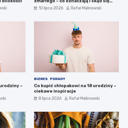
 bliskości
zmarłego – co oznaczają i skąd się
biorą?
wski
10 lipca 2026
Rafał Malinowski
BIZNES
PORADY
urodziny –
Co kupić chłopakowi na 18 urodziny –
ciekawe inspiracje
wski
8 lipca 2026
Rafał Malinowski