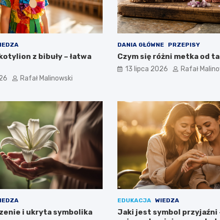
IEDZA
DANIA GŁÓWNE
PRZEPISY
kotylion z bibuły – łatwa
Czym się różni metka od t
13 lipca 2026
Rafał Malin
026
Rafał Malinowski
IEDZA
EDUKACJA
WIEDZA
czenie i ukryta symbolika
Jaki jest symbol przyjaźni 