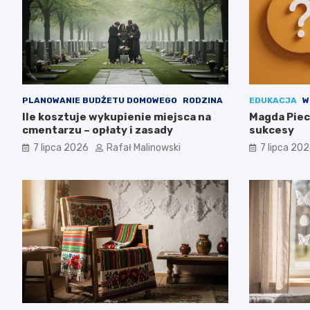
PLANOWANIE BUDŻETU DOMOWEGO
RODZINA
EDUKACJA
W
Ile kosztuje wykupienie miejsca na
Magda Piecz
cmentarzu – opłaty i zasady
sukcesy
7 lipca 2026
Rafał Malinowski
7 lipca 20