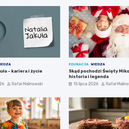
IEDZA
EDUKACJA
WIEDZA
ła – kariera i życie
Skąd pochodzi Święty Miko
historia i legenda
026
Rafał Malinowski
15 lipca 2026
Rafał Malin