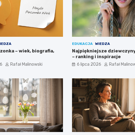
IEDZA
EDUKACJA
WIEDZA
onka – wiek, biografia,
Najpiękniejsze dziewczyny
– ranking i inspiracje
26
Rafał Malinowski
6 lipca 2026
Rafał Malino