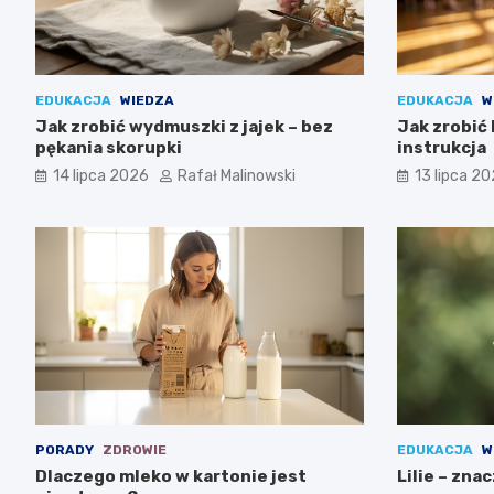
EDUKACJA
WIEDZA
EDUKACJA
W
Jak zrobić wydmuszki z jajek – bez
Jak zrobić 
pękania skorupki
instrukcja
14 lipca 2026
Rafał Malinowski
13 lipca 2
PORADY
ZDROWIE
EDUKACJA
W
Dlaczego mleko w kartonie jest
Lilie – zna