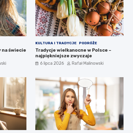
KULTURA I TRADYCJE
PODRÓŻE
 na świecie
Tradycje wielkanocne w Polsce –
najpiękniejsze zwyczaje
wski
6 lipca 2026
Rafał Malinowski