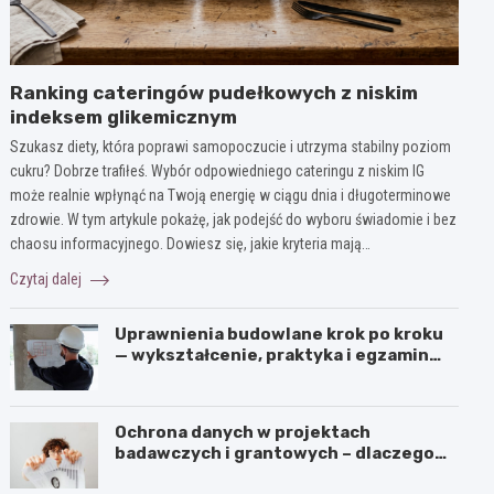
Ranking cateringów pudełkowych z niskim
indeksem glikemicznym
Szukasz diety, która poprawi samopoczucie i utrzyma stabilny poziom
cukru? Dobrze trafiłeś. Wybór odpowiedniego cateringu z niskim IG
może realnie wpłynąć na Twoją energię w ciągu dnia i długoterminowe
zdrowie. W tym artykule pokażę, jak podejść do wyboru świadomie i bez
chaosu informacyjnego. Dowiesz się, jakie kryteria mają…
Czytaj dalej
Uprawnienia budowlane krok po kroku
— wykształcenie, praktyka i egzamin
ustny
Ochrona danych w projektach
badawczych i grantowych – dlaczego
niszczenie dokumentów musi być