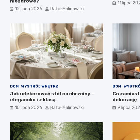
niezdrowe?
11 lipca 20
12 lipca 2026
Rafał Malinowski
DOM
WYSTRÓJ WNĘTRZ
DOM
WYSTRÓ
Jak udekorować stół na chrzciny –
Co zamiast
elegancko i z klasą
dekorację
10 lipca 2026
Rafał Malinowski
9 lipca 20