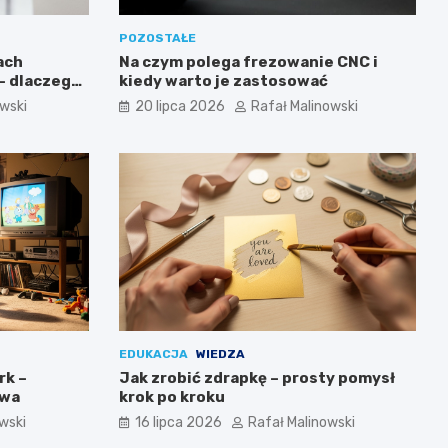
POZOSTAŁE
ach
Na czym polega frezowanie CNC i
– dlaczego
kiedy warto je zastosować
usi być
owski
20 lipca 2026
Rafał Malinowski
EDUKACJA
WIEDZA
rk –
Jak zrobić zdrapkę – prosty pomysł
twa
krok po kroku
wski
16 lipca 2026
Rafał Malinowski