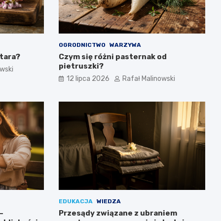
OGRODNICTWO
WARZYWA
atara?
Czym się różni pasternak od
pietruszki?
owski
12 lipca 2026
Rafał Malinowski
EDUKACJA
WIEDZA
–
Przesądy związane z ubraniem