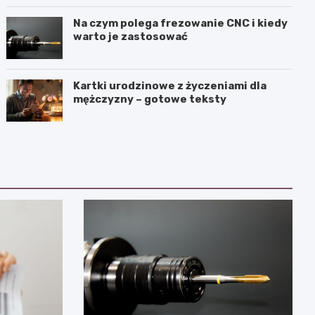
częścią procedury?
Na czym polega frezowanie CNC i kiedy
warto je zastosować
Kartki urodzinowe z życzeniami dla
mężczyzny – gotowe teksty