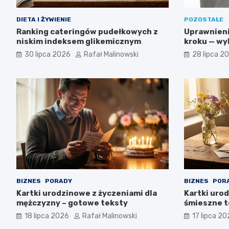
DIETA I ŻYWIENIE
POZOSTAŁE
Ranking cateringów pudełkowych z
Uprawnieni
niskim indeksem glikemicznym
kroku — wyk
egzamin u
30 lipca 2026
Rafał Malinowski
28 lipca 2
BIZNES
PORADY
BIZNES
POR
Kartki urodzinowe z życzeniami dla
Kartki uro
mężczyzny – gotowe teksty
śmieszne t
18 lipca 2026
Rafał Malinowski
17 lipca 2