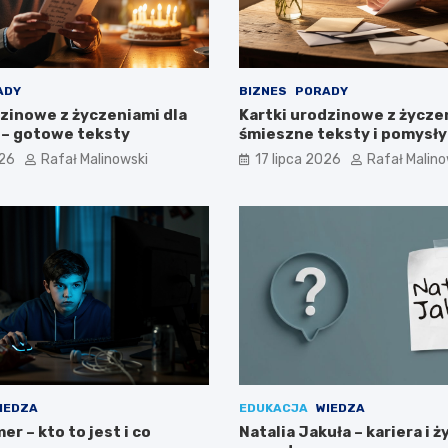
ADY
BIZNES
PORADY
dzinowe z życzeniami dla
Kartki urodzinowe z życze
– gotowe teksty
śmieszne teksty i pomysły
026
Rafał Malinowski
17 lipca 2026
Rafał Malino
IEDZA
EDUKACJA
WIEDZA
r – kto to jest i co
Natalia Jakuła – kariera i ż