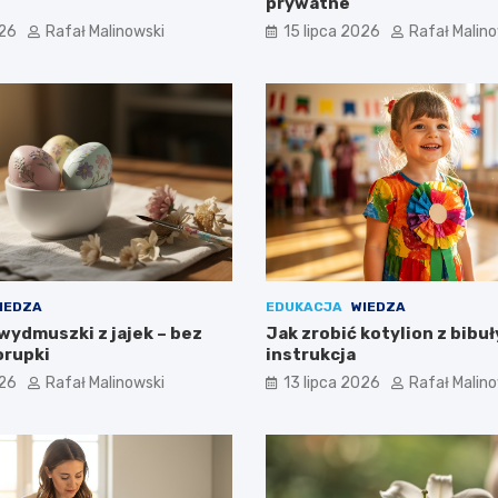
prywatne
026
Rafał Malinowski
15 lipca 2026
Rafał Malin
IEDZA
EDUKACJA
WIEDZA
wydmuszki z jajek – bez
Jak zrobić kotylion z bibuł
orupki
instrukcja
026
Rafał Malinowski
13 lipca 2026
Rafał Malin