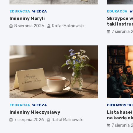
EDUKACJA
WIEDZA
EDUKACJA
W
Imieniny Maryli
Skrzypce w
taki instru
8 sierpnia 2026
Rafał Malinowski
7 sierpnia
EDUKACJA
WIEDZA
CIEKAWOSTKI
Imieniny Mieczysławy
Lista hase
na każdą o
7 sierpnia 2026
Rafał Malinowski
7 sierpnia