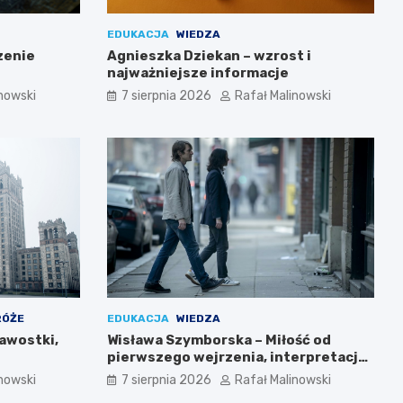
EDUKACJA
WIEDZA
zenie
Agnieszka Dziekan – wzrost i
najważniejsze informacje
nowski
7 sierpnia 2026
Rafał Malinowski
RÓŻE
EDUKACJA
WIEDZA
kawostki,
Wisława Szymborska – Miłość od
pierwszego wejrzenia, interpretacja
wiersza
nowski
7 sierpnia 2026
Rafał Malinowski