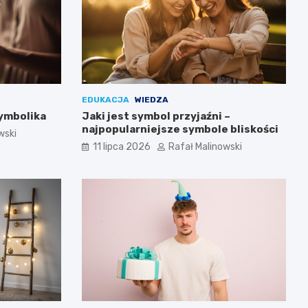
EDUKACJA
WIEDZA
symbolika
Jaki jest symbol przyjaźni –
najpopularniejsze symbole bliskości
wski
11 lipca 2026
Rafał Malinowski