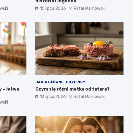
historia i legenda
owski
15 lipca 2026
Rafał Malinowski
DANIA GŁÓWNE
PRZEPISY
y – łatwa
Czym się różni metka od tatara?
13 lipca 2026
Rafał Malinowski
owski