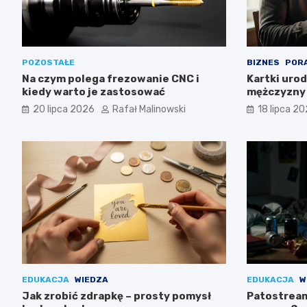
POZOSTAŁE
BIZNES
POR
Na czym polega frezowanie CNC i
Kartki uro
kiedy warto je zastosować
mężczyzny 
20 lipca 2026
Rafał Malinowski
18 lipca 2
EDUKACJA
WIEDZA
EDUKACJA
W
Jak zrobić zdrapkę – prosty pomysł
Patostreame