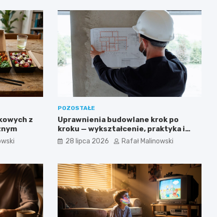
POZOSTAŁE
kowych z
Uprawnienia budowlane krok po
cznym
kroku — wykształcenie, praktyka i
egzamin ustny
owski
28 lipca 2026
Rafał Malinowski