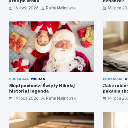
krok po kroku
oznacza?
16 lipca 2026
Rafał Malinowski
16 lipca 2
EDUKACJA
WIEDZA
EDUKACJA
W
Skąd pochodzi Święty Mikołaj –
Jak zrobić 
historia i legenda
pękania sk
14 lipca 2026
Rafał Malinowski
14 lipca 2