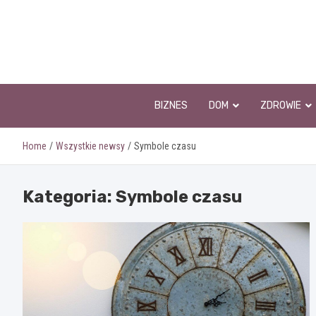
Skip
to
content
BIZNES
DOM
ZDROWIE
Home
Wszystkie newsy
Symbole czasu
Kategoria:
Symbole czasu