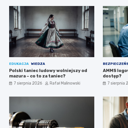
EDUKACJA
WIEDZA
BEZPIECZEŃ
Polski taniec ludowy wolniejszy od
AMMS logow
mazura – co to za taniec?
dostęp?
7 sierpnia 2026
Rafał Malinowski
7 sierpnia