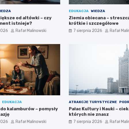
IEDZA
EDUKACJA
WIEDZA
iększe od altówki – czy
Ziemia obiecana – streszc
ment istnieje?
krótkie i szczegółowe
 2026
Rafał Malinowski
7 sierpnia 2026
Rafał Mali
EDUKACJA
ATRAKCJE TURYSTYCZNE
POD
ł do kalamburów – pomysły
Pałac Kultury i Nauki – cie
kazję
których nie znasz
 2026
Rafał Malinowski
7 sierpnia 2026
Rafał Mali