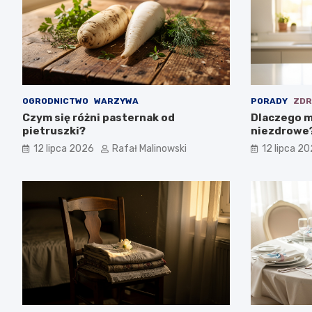
OGRODNICTWO
WARZYWA
PORADY
ZDR
Czym się różni pasternak od
Dlaczego m
pietruszki?
niezdrowe
12 lipca 2026
Rafał Malinowski
12 lipca 2