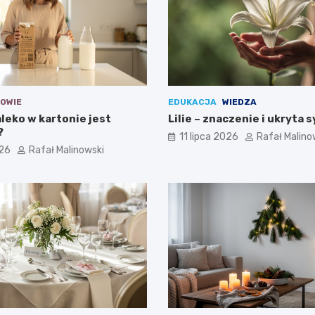
OWIE
EDUKACJA
WIEDZA
leko w kartonie jest
Lilie – znaczenie i ukryta 
?
11 lipca 2026
Rafał Malino
026
Rafał Malinowski