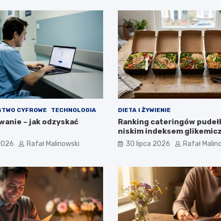
STWO CYFROWE
TECHNOLOGIA
DIETA I ŻYWIENIE
anie – jak odzyskać
Ranking cateringów pudeł
niskim indeksem glikemi
 2026
Rafał Malinowski
30 lipca 2026
Rafał Malin