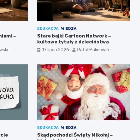
EDUKACJA
WIEDZA
niami –
Stare bajki Cartoon Network –
kultowe tytuły z dzieciństwa
wski
17 lipca 2026
Rafał Malinowski
EDUKACJA
WIEDZA
ycie
Skąd pochodzi Święty Mikołaj –