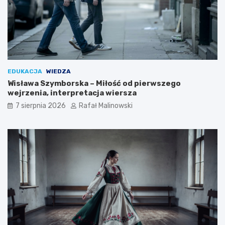
EDUKACJA
WIEDZA
Wisława Szymborska – Miłość od pierwszego
wejrzenia, interpretacja wiersza
7 sierpnia 2026
Rafał Malinowski