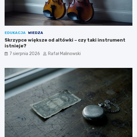
EDUKACJA
WIEDZA
Skrzypce większe od altówki – czy taki instrument
istnieje?
7 sierpnia 2026
Rafał Malinowski