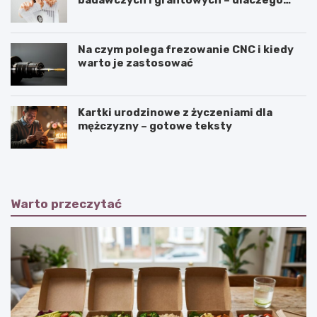
badawczych i grantowych – dlaczego
niszczenie dokumentów musi być
częścią procedury?
Na czym polega frezowanie CNC i kiedy
warto je zastosować
Kartki urodzinowe z życzeniami dla
mężczyzny – gotowe teksty
Warto przeczytać