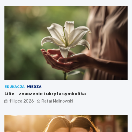
EDUKACJA
WIEDZA
Lilie – znaczenie i ukryta symbolika
11 lipca 2026
Rafał Malinowski