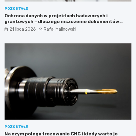
POZOSTAŁE
Ochrona danych w projektach badawczych i
grantowych – dlaczego niszczenie dokumentów
musi być częścią procedury?
21 lipca 2026
Rafał Malinowski
POZOSTAŁE
Na czym polega frezowanie CNC i kiedy warto je