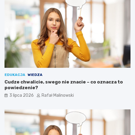
EDUKACJA
WIEDZA
Cudze chwalicie, swego nie znacie – co oznacza to
powiedzenie?
3 lipca 2026
Rafał Malinowski