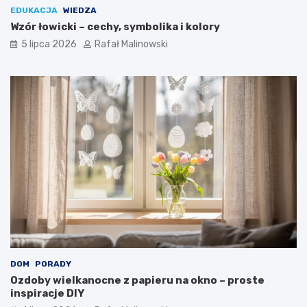
EDUKACJA
WIEDZA
Wzór łowicki – cechy, symbolika i kolory
5 lipca 2026
Rafał Malinowski
DOM
PORADY
Ozdoby wielkanocne z papieru na okno – proste
inspiracje DIY