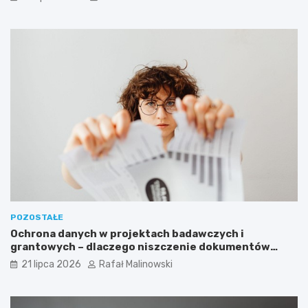
POZOSTAŁE
Ochrona danych w projektach badawczych i
grantowych – dlaczego niszczenie dokumentów
musi być częścią procedury?
21 lipca 2026
Rafał Malinowski