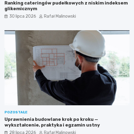
Ranking cateringów pudełkowych z niskim indeksem
glikemicznym
30 lipca 2026
Rafał Malinowski
POZOSTAŁE
Uprawnienia budowlane krok po kroku —
wykształcenie, praktyka i egzamin ustny
28 lipca 2026
Rafał Malinowski