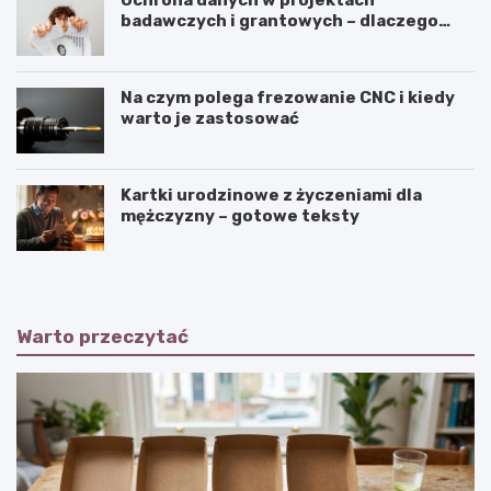
Ochrona danych w projektach
badawczych i grantowych – dlaczego
niszczenie dokumentów musi być
częścią procedury?
Na czym polega frezowanie CNC i kiedy
warto je zastosować
Kartki urodzinowe z życzeniami dla
mężczyzny – gotowe teksty
Warto przeczytać