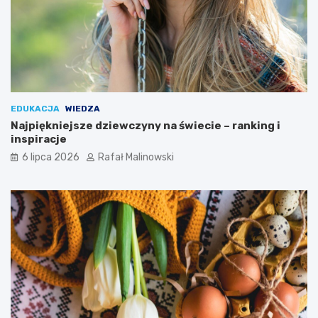
EDUKACJA
WIEDZA
Najpiękniejsze dziewczyny na świecie – ranking i
inspiracje
6 lipca 2026
Rafał Malinowski