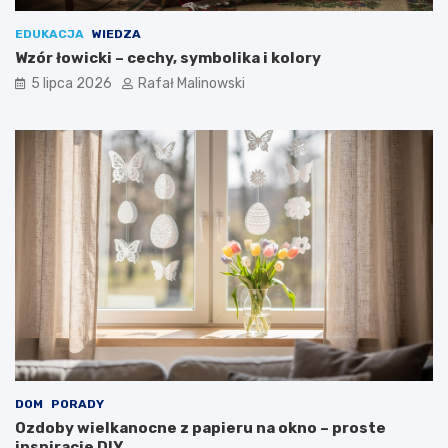
EDUKACJA
WIEDZA
Wzór łowicki – cechy, symbolika i kolory
5 lipca 2026
Rafał Malinowski
DOM
PORADY
Ozdoby wielkanocne z papieru na okno – proste
inspiracje DIY