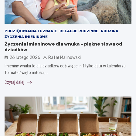
PODZIĘKOWANIA I UZNANIE
RELACJE RODZINNE
RODZINA
ŻYCZENIA IMIENINOWE
Życzenia imieninowe dla wnuka – piękne słowa od
dziadków
26 lutego 2026
Rafał Malinowski
Imieniny wnuka to dla dziadków coś więcej niż tylko data w kalendarzu.
To małe święto miłości,…
Czytaj dalej