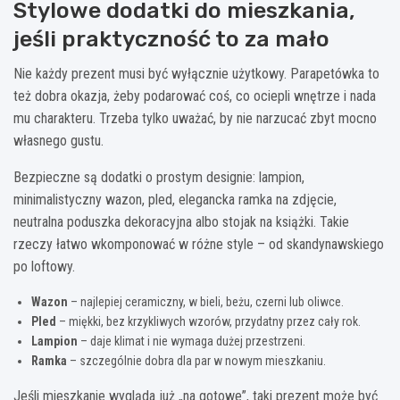
Stylowe dodatki do mieszkania,
jeśli praktyczność to za mało
Nie każdy prezent musi być wyłącznie użytkowy. Parapetówka to
też dobra okazja, żeby podarować coś, co ociepli wnętrze i nada
mu charakteru. Trzeba tylko uważać, by nie narzucać zbyt mocno
własnego gustu.
Bezpieczne są dodatki o prostym designie: lampion,
minimalistyczny wazon, pled, elegancka ramka na zdjęcie,
neutralna poduszka dekoracyjna albo stojak na książki. Takie
rzeczy łatwo wkomponować w różne style – od skandynawskiego
po loftowy.
Wazon
– najlepiej ceramiczny, w bieli, beżu, czerni lub oliwce.
Pled
– miękki, bez krzykliwych wzorów, przydatny przez cały rok.
Lampion
– daje klimat i nie wymaga dużej przestrzeni.
Ramka
– szczególnie dobra dla par w nowym mieszkaniu.
Jeśli mieszkanie wygląda już „na gotowe”, taki prezent może być