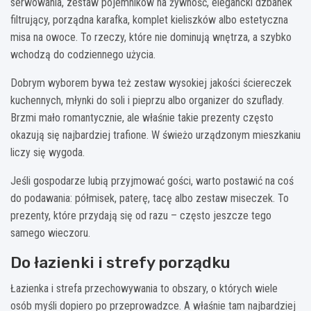
serwowania, zestaw pojemników na żywność, elegancki dzbanek
filtrujący, porządna karafka, komplet kieliszków albo estetyczna
misa na owoce. To rzeczy, które nie dominują wnętrza, a szybko
wchodzą do codziennego użycia.
Dobrym wyborem bywa też zestaw wysokiej jakości ściereczek
kuchennych, młynki do soli i pieprzu albo organizer do szuflady.
Brzmi mało romantycznie, ale właśnie takie prezenty często
okazują się najbardziej trafione. W świeżo urządzonym mieszkaniu
liczy się wygoda.
Jeśli gospodarze lubią przyjmować gości, warto postawić na coś
do podawania: półmisek, paterę, tacę albo zestaw miseczek. To
prezenty, które przydają się od razu – często jeszcze tego
samego wieczoru.
Do łazienki i strefy porządku
Łazienka i strefa przechowywania to obszary, o których wiele
osób myśli dopiero po przeprowadzce. A właśnie tam najbardziej