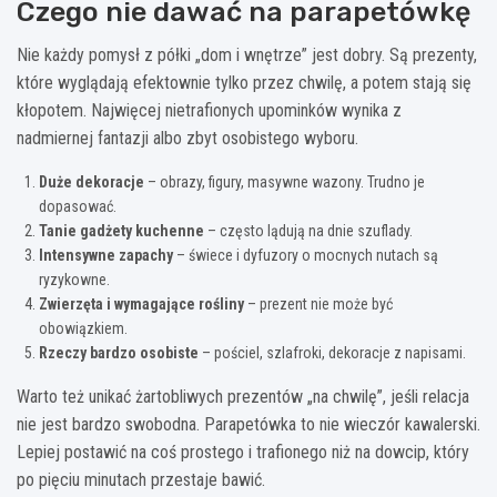
Czego nie dawać na parapetówkę
Nie każdy pomysł z półki „dom i wnętrze” jest dobry. Są prezenty,
które wyglądają efektownie tylko przez chwilę, a potem stają się
kłopotem. Najwięcej nietrafionych upominków wynika z
nadmiernej fantazji albo zbyt osobistego wyboru.
Duże dekoracje
– obrazy, figury, masywne wazony. Trudno je
dopasować.
Tanie gadżety kuchenne
– często lądują na dnie szuflady.
Intensywne zapachy
– świece i dyfuzory o mocnych nutach są
ryzykowne.
Zwierzęta i wymagające rośliny
– prezent nie może być
obowiązkiem.
Rzeczy bardzo osobiste
– pościel, szlafroki, dekoracje z napisami.
Warto też unikać żartobliwych prezentów „na chwilę”, jeśli relacja
nie jest bardzo swobodna. Parapetówka to nie wieczór kawalerski.
Lepiej postawić na coś prostego i trafionego niż na dowcip, który
po pięciu minutach przestaje bawić.