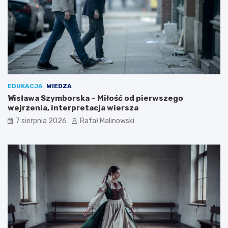
EDUKACJA
WIEDZA
Wisława Szymborska – Miłość od pierwszego
wejrzenia, interpretacja wiersza
7 sierpnia 2026
Rafał Malinowski