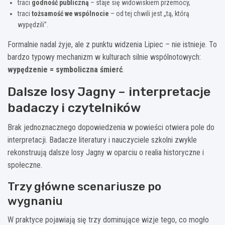
traci
godność publiczną
– staje się widowiskiem przemocy,
traci
tożsamość we wspólnocie
– od tej chwili jest „tą, którą
wypędzili”.
Formalnie nadal żyje, ale z punktu widzenia Lipiec – nie istnieje. To
bardzo typowy mechanizm w kulturach silnie wspólnotowych:
wypędzenie = symboliczna śmierć
.
Dalsze losy Jagny – interpretacje
badaczy i czytelników
Brak jednoznacznego dopowiedzenia w powieści otwiera pole do
interpretacji. Badacze literatury i nauczyciele szkolni zwykle
rekonstruują dalsze losy Jagny w oparciu o realia historyczne i
społeczne.
Trzy główne scenariusze po
wygnaniu
W praktyce pojawiają się trzy dominujące wizje tego, co mogło