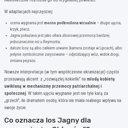
W adaptacjach najczęściej:
scena wygnania jest
mocno podkreślona wizualnie
– długie ujęcia,
krzyk, płacz;
Jagna pokazana jest jako ofiara zbiorowej przemocy bardziej
jednoznacznie niż u Reymonta;
dalsze losy są albo całkiem urwane (kamera zostaje w Lipcach), albo
jedynie symbolicznie zarysowane – odjeżdżający wóz, widok drogi,
zmiana pejzażu.
Nowsze interpretacje (w tym współczesne ekranizacje) często
przesuwają akcent: z „rozwiązłej kokietki” na
młodą kobietę
uwikłaną w mechanizmy przemocy patriarchalnej i
społecznej
. W takim ujęciu wygnanie jest nie tyle karą za
„grzech”, ile dramatem osoby, która nie miała realnego wpływu na
swoje życie.
Co oznacza los Jagny dla