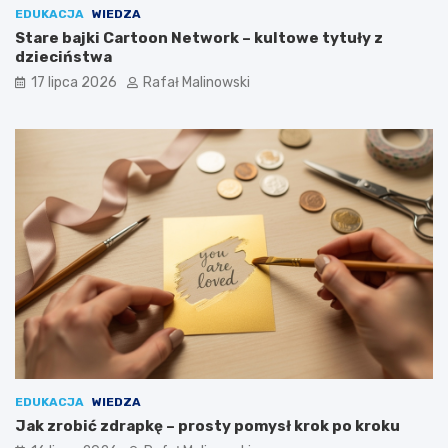
EDUKACJA
WIEDZA
Stare bajki Cartoon Network – kultowe tytuły z
dzieciństwa
17 lipca 2026
Rafał Malinowski
EDUKACJA
WIEDZA
Jak zrobić zdrapkę – prosty pomysł krok po kroku