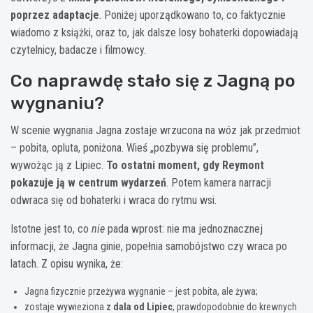
poprzez adaptacje
. Poniżej uporządkowano to, co faktycznie
wiadomo z książki, oraz to, jak dalsze losy bohaterki dopowiadają
czytelnicy, badacze i filmowcy.
Co naprawdę stało się z Jagną po
wygnaniu?
W scenie wygnania Jagna zostaje wrzucona na wóz jak przedmiot
– pobita, opluta, poniżona. Wieś „pozbywa się problemu”,
wywożąc ją z Lipiec.
To ostatni moment, gdy Reymont
pokazuje ją w centrum wydarzeń
. Potem kamera narracji
odwraca się od bohaterki i wraca do rytmu wsi.
Istotne jest to, co
nie
pada wprost: nie ma jednoznacznej
informacji, że Jagna ginie, popełnia samobójstwo czy wraca po
latach. Z opisu wynika, że:
Jagna fizycznie przeżywa wygnanie – jest pobita, ale żywa;
zostaje wywieziona
z dala od Lipiec
, prawdopodobnie do krewnych