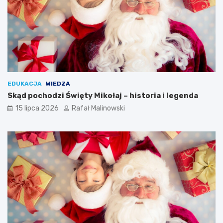
EDUKACJA
WIEDZA
Skąd pochodzi Święty Mikołaj – historia i legenda
15 lipca 2026
Rafał Malinowski