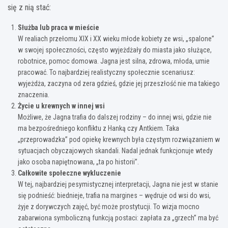
się z nią stać:
Służba lub praca w mieście
W realiach przełomu XIX i XX wieku młode kobiety ze wsi, „spalone”
w swojej społeczności, często wyjeżdżały do miasta jako służące,
robotnice, pomoc domowa. Jagna jest silna, zdrowa, młoda, umie
pracować. To najbardziej realistyczny społecznie scenariusz:
wyjeżdża, zaczyna od zera gdzieś, gdzie jej przeszłość nie ma takiego
znaczenia.
Życie u krewnych w innej wsi
Możliwe, że Jagna trafia do dalszej rodziny – do innej wsi, gdzie nie
ma bezpośredniego konfliktu z Hanką czy Antkiem. Taka
„przeprowadzka” pod opiekę krewnych była częstym rozwiązaniem w
sytuacjach obyczajowych skandali. Nadal jednak funkcjonuje wtedy
jako osoba napiętnowana, „ta po historii”.
Całkowite społeczne wykluczenie
W tej, najbardziej pesymistycznej interpretacji, Jagna nie jest w stanie
się podnieść: biednieje, trafia na margines – wędruje od wsi do wsi,
żyje z dorywczych zajęć, być może prostytucji. To wizja mocno
zabarwiona symboliczną funkcją postaci: zapłata za „grzech” ma być