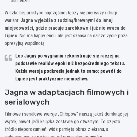
ostateczna.
W szkolnej praktyce najczęściej łączy się pierwszy i drugi
wariant:
Jagna wyjeżdża z rodziną/krewnymi do innej
miejscowości, gdzie pracuje zarobkowo i już nie wraca do
Lipiec
. Nie ma happy endu, ale jest szansa na dalsze życie poza
opresyjną wspólnotą.
Los Jagny po wygnaniu rekonstruuje się raczej na
podstawie realiów epoki niż bezpośredniego tekstu.
Każda wersja podkreśla jednak to samo: powrót do
Lipiec jest praktycznie niemożliwy.
Jagna w adaptacjach filmowych i
serialowych
Filmowe i serialowe wersje „Chłopów” muszą jakoś domknąć jej
wątek, nawet jeśli książka zostawia go otwartym. To często
źródło nieporozumień: widz pamięta obraz z ekranu, a
niekoniecznie rozróżnia go od oryginalnej powieści.