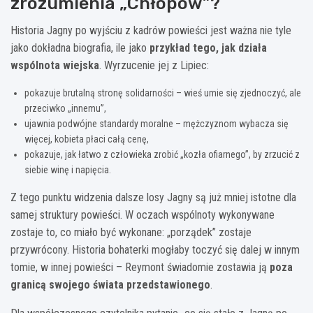
zrozumienia „Chłopów”?
Historia Jagny po wyjściu z kadrów powieści jest ważna nie tyle
jako dokładna biografia, ile jako
przykład tego, jak działa
wspólnota wiejska
. Wyrzucenie jej z Lipiec:
pokazuje brutalną stronę solidarności – wieś umie się zjednoczyć, ale
przeciwko „innemu”,
ujawnia podwójne standardy moralne – mężczyznom wybacza się
więcej, kobieta płaci całą cenę,
pokazuje, jak łatwo z człowieka zrobić „kozła ofiarnego”, by zrzucić z
siebie winę i napięcia.
Z tego punktu widzenia dalsze losy Jagny są już mniej istotne dla
samej struktury powieści. W oczach wspólnoty wykonywane
zostaje to, co miało być wykonane: „porządek” zostaje
przywrócony. Historia bohaterki mogłaby toczyć się dalej w innym
tomie, w innej powieści – Reymont świadomie zostawia ją
poza
granicą swojego świata przedstawionego
.