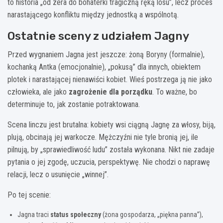
to historia „od zera do bohaterki tragiczną ręką losu”, lecz proces
narastającego konfliktu między jednostką a wspólnotą.
Ostatnie sceny z udziałem Jagny
Przed wygnaniem Jagna jest jeszcze: żoną Boryny (formalnie),
kochanką Antka (emocjonalnie), „pokusą” dla innych, obiektem
plotek i narastającej nienawiści kobiet. Wieś postrzega ją nie jako
człowieka, ale jako
zagrożenie dla porządku
. To ważne, bo
determinuje to, jak zostanie potraktowana.
Scena linczu jest brutalna: kobiety wsi ciągną Jagnę za włosy, biją,
plują, obcinają jej warkocze. Mężczyźni nie tyle bronią jej, ile
pilnują, by „sprawiedliwość ludu” została wykonana. Nikt nie zadaje
pytania o jej zgodę, uczucia, perspektywę. Nie chodzi o naprawę
relacji, lecz o usunięcie „winnej”.
Po tej scenie:
Jagna traci
status społeczny
(żona gospodarza, „piękna panna”),