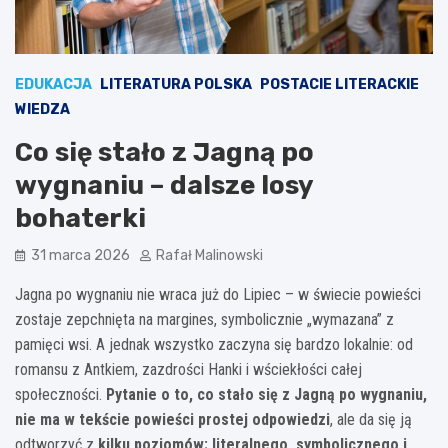
EDUKACJA
LITERATURA POLSKA
POSTACIE LITERACKIE
WIEDZA
Co się stało z Jagną po
wygnaniu – dalsze losy
bohaterki
31 marca 2026
Rafał Malinowski
Jagna po wygnaniu nie wraca już do Lipiec – w świecie powieści
zostaje zepchnięta na margines, symbolicznie „wymazana” z
pamięci wsi. A jednak wszystko zaczyna się bardzo lokalnie: od
romansu z Antkiem, zazdrości Hanki i wściekłości całej
społeczności.
Pytanie o to, co stało się z Jagną po wygnaniu,
nie ma w tekście powieści prostej odpowiedzi
, ale da się ją
odtworzyć z
kilku poziomów: literalnego, symbolicznego i