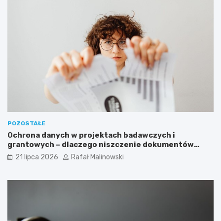
POZOSTAŁE
Ochrona danych w projektach badawczych i
grantowych – dlaczego niszczenie dokumentów
musi być częścią procedury?
21 lipca 2026
Rafał Malinowski