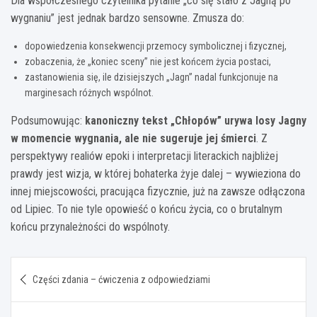
Dla współczesnego czytelnika pytanie „co się stało z Jagną po
wygnaniu” jest jednak bardzo sensowne. Zmusza do:
dopowiedzenia konsekwencji przemocy symbolicznej i fizycznej,
zobaczenia, że „koniec sceny” nie jest końcem życia postaci,
zastanowienia się, ile dzisiejszych „Jagn” nadal funkcjonuje na
marginesach różnych wspólnot.
Podsumowując:
kanoniczny tekst „Chłopów” urywa losy Jagny
w momencie wygnania, ale nie sugeruje jej śmierci
. Z
perspektywy realiów epoki i interpretacji literackich najbliżej
prawdy jest wizja, w której bohaterka żyje dalej – wywieziona do
innej miejscowości, pracująca fizycznie, już na zawsze odłączona
od Lipiec. To nie tyle opowieść o końcu życia, co o brutalnym
końcu przynależności do wspólnoty.
Nawigacja
Części zdania – ćwiczenia z odpowiedziami
wpisu