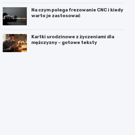
częścią procedury?
Na czym polega frezowanie CNC i kiedy
warto je zastosować
Kartki urodzinowe z życzeniami dla
mężczyzny – gotowe teksty