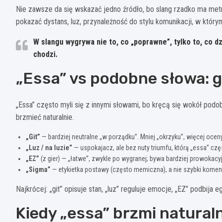
Nie zawsze da się wskazać jedno źródło, bo slang rzadko ma metr
pokazać dystans, luz, przynależność do stylu komunikacji, w który
W slangu wygrywa nie to, co „poprawne”, tylko to, co
dz
chodzi.
„Essa” vs podobne słowa: gi
„Essa” często myli się z innymi słowami, bo kręcą się wokół podobn
brzmieć naturalnie.
„Git”
— bardziej neutralne „w porządku”. Mniej „okrzyku”, więcej oceny
„Luz / na luzie”
— uspokajacz, ale bez nuty triumfu, którą „essa” cz
„EZ”
(z gier) — „łatwe”, zwykle po wygranej; bywa bardziej prowokacy
„Sigma”
— etykietka postawy (często memiczna), a nie szybki koment
Najkrócej: „git” opisuje stan, „luz” reguluje emocje, „EZ” podbija e
Kiedy „essa” brzmi naturaln