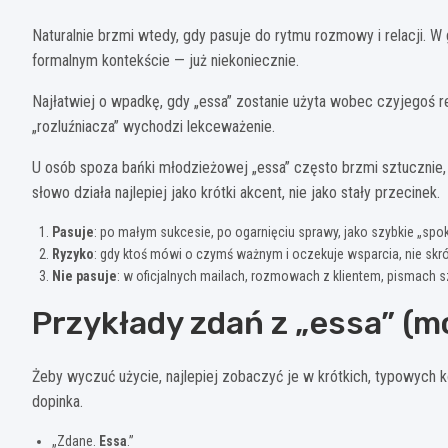
Naturalnie brzmi wtedy, gdy pasuje do rytmu rozmowy i relacji. W
formalnym kontekście — już niekoniecznie.
Najłatwiej o wpadkę, gdy „essa” zostanie użyta wobec czyjegoś re
„rozluźniacza” wychodzi lekceważenie.
U osób spoza bańki młodzieżowej „essa” często brzmi sztucznie, 
słowo działa najlepiej jako krótki akcent, nie jako stały przecinek.
Pasuje
: po małym sukcesie, po ogarnięciu sprawy, jako szybkie „spok
Ryzyko
: gdy ktoś mówi o czymś ważnym i oczekuje wsparcia, nie skró
Nie pasuje
: w oficjalnych mailach, rozmowach z klientem, pismach s
Przykłady zdań z „essa” (m
Żeby wyczuć użycie, najlepiej zobaczyć je w krótkich, typowych k
dopinka.
„Zdane.
Essa
.”