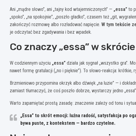
Ani „mądre słowo”, ani „tajny kod wtajemniczonych” —
„essa”
to p
„spoko”, „na spokojnie”, „poszło gładko”, czasem też „git, wygrał
zakończyć rozmowę albo rozładować napięcie.
W tym tekście ze
je odczytać bez zgadywania i bez wpadek.
Co znaczy „essa” w skrócie 
W codziennym użyciu
„essa”
działa jak sygnał „wszystko gra”. Mo
nawet formę gratulacji („no i pięknie”). To słowo-reakcja: krótkie,
Brzmieniowo przypomina okrzyk albo dźwięk „na luzie” — i dokład
zamiast tłumaczyć, że coś poszło dobrze, wystarczy jedno „essa”
Warto zapamiętać prostą zasadę: znaczenie zależy od tonu i sytua
„Essa” to skrót emocji
: luźna radość, satysfakcja po o
bywa puste, z kontekstem — bardzo czytelne.