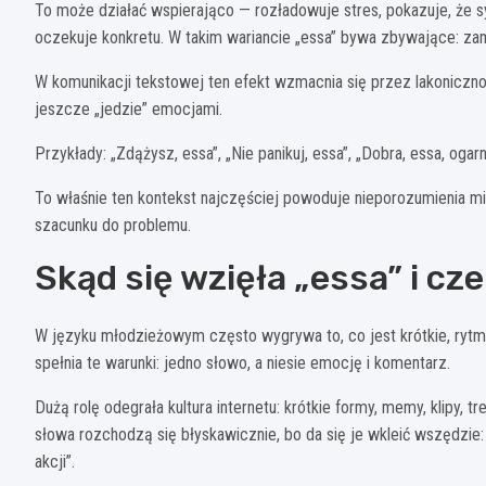
To może działać wspierająco — rozładowuje stres, pokazuje, że sy
oczekuje konkretu. W takim wariancie „essa” bywa zbywające: zam
W komunikacji tekstowej ten efekt wzmacnia się przez lakoniczn
jeszcze „jedzie” emocjami.
Przykłady: „Zdążysz, essa”, „Nie panikuj, essa”, „Dobra, essa, ogar
To właśnie ten kontekst najczęściej powoduje nieporozumienia mię
szacunku do problemu.
Skąd się wzięła „essa” i cz
W języku młodzieżowym często wygrywa to, co jest krótkie, rytm
spełnia te warunki: jedno słowo, a niesie emocję i komentarz.
Dużą rolę odegrała kultura internetu: krótkie formy, memy, klipy, tr
słowa rozchodzą się błyskawicznie, bo da się je wkleić wszędzi
akcji”.