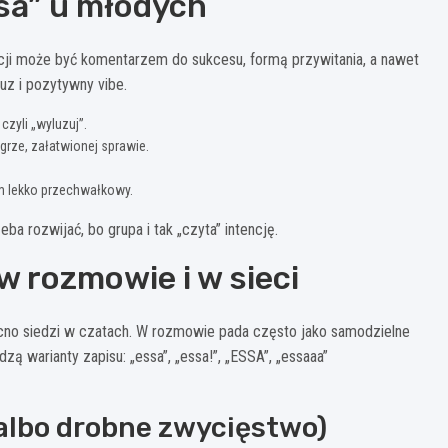
sa” u młodych
acji może być komentarzem do sukcesu, formą przywitania, a nawet
uz i pozytywny vibe.
czyli „wyluzuj”.
rze, załatwionej sprawie.
m lekko przechwałkowy.
ba rozwijać, bo grupa i tak „czyta” intencję.
w rozmowie i w sieci
cno siedzi w czatach. W rozmowie pada często jako samodzielne
ą warianty zapisu: „essa”, „essa!”, „ESSA”, „essaaa”
(albo drobne zwycięstwo)