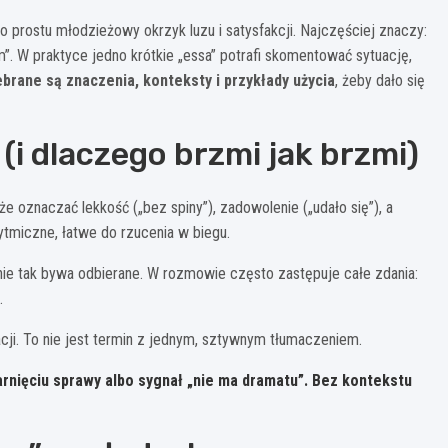
o prostu młodzieżowy okrzyk luzu i satysfakcji. Najczęściej znaczy:
em”. W praktyce jedno krótkie „essa” potrafi skomentować sytuację,
brane są znaczenia, konteksty i przykłady użycia
, żeby dało się
(i dlaczego brzmi jak brzmi)
że oznaczać lekkość („bez spiny”), zadowolenie („udało się”), a
 rytmiczne, łatwe do rzucenia w biegu.
nie tak bywa odbierane. W rozmowie często zastępuje całe zdania:
.
cji. To nie jest termin z jednym, sztywnym tłumaczeniem.
garnięciu sprawy albo sygnał „nie ma dramatu”. Bez kontekstu