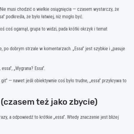
Nie musi chodzić o wielkie osiągnięcia — czasem wystarczy, że
a” podkreśla, że było łatwiej, niż mogło być.
ś coś ogarnął, grupa to widzi, pada krótki okrzyk i temat
, po dobrym strzale w komentarzach. „Essa” jest szybkie i „pasuje
, essa”, „Wygrana? Essa”.
git” — nawet jeśli obiektywnie coś było trudne, „essa” przykrywa to
 (czasem też jako zbycie)
razy, a odpowiedź to krótkie „essa”. Wtedy znaczenie jest bliżej