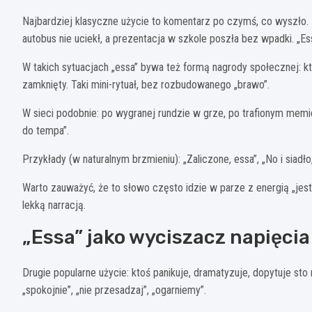
Najbardziej klasyczne użycie to komentarz po czymś, co wyszło. 
autobus nie uciekł, a prezentacja w szkole poszła bez wpadki. „Ess
W takich sytuacjach „essa” bywa też formą nagrody społecznej: kto
zamknięty. Taki mini-rytuał, bez rozbudowanego „brawo”.
W sieci podobnie: po wygranej rundzie w grze, po trafionym memie
do tempa”.
Przykłady (w naturalnym brzmieniu): „Zaliczone, essa”, „No i siadło
Warto zauważyć, że to słowo często idzie w parze z energią „jest 
lekką narracją.
„Essa” jako wyciszacz napięcia
Drugie popularne użycie: ktoś panikuje, dramatyzuje, dopytuje sto 
„spokojnie”, „nie przesadzaj”, „ogarniemy”.