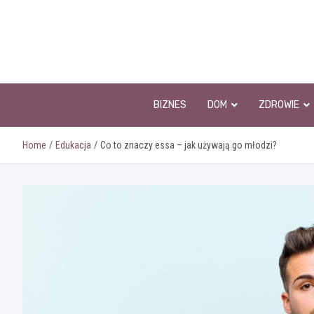
Skip
to
content
BIZNES
DOM
ZDROWIE
Home
Edukacja
Co to znaczy essa – jak używają go młodzi?