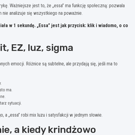
ykę. Ważniejsze jest to, że „essa” ma funkcję społeczną: pozwala
m nie analizuje się wszystkiego na poważnie.
iała w 1 sekundę
. „Essa” jest jak przycisk: klik i wiadomo, o co
t, EZ, luz, sigma
ych emocji. Różnice są subtelne, ale przydają się, jeśli ma to
.
ęsto ma.
jne.
arz sytuacji.
go, a „essa” robi mix luzu i satysfakcji w jednym słowie.
ie, a kiedy krindżowo