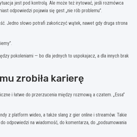
tuacja jest pod kontrolą. Ale może też irytować, jeśli rozmówca
iast odpowiedzi pojawia się gest „nie rób problemu”.
ość. Jedno słowo potrafi zakończyć wątek, nawet gdy druga strona
niemy”.
dzy pokoleniami — bo dla jednych to uspokajacz, a dla innych brak
emu zrobiła karierę
iczne i łatwe do przerzucenia między rozmową a czatem. „Essa”
endy z platform wideo, a także slang z gier online i streamów. Takie
e: do odpowiedzi na wiadomość, do komentarza, do „podsumowania