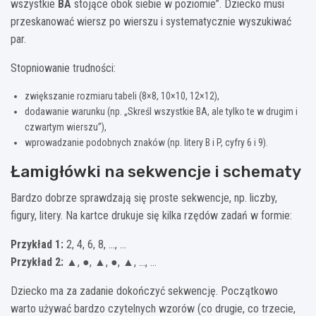
wszystkie
BA
stojące obok siebie w poziomie”. Dziecko musi
przeskanować wiersz po wierszu i systematycznie wyszukiwać
par.
Stopniowanie trudności:
zwiększanie rozmiaru tabeli (8×8, 10×10, 12×12),
dodawanie warunku (np. „Skreśl wszystkie BA, ale tylko te w drugim i
czwartym wierszu”),
wprowadzanie podobnych znaków (np. litery B i P, cyfry 6 i 9).
Łamigłówki na sekwencje i schematy
Bardzo dobrze sprawdzają się proste sekwencje, np. liczby,
figury, litery. Na kartce drukuje się kilka rzędów zadań w formie:
Przykład 1:
2, 4, 6, 8, …, …
Przykład 2:
▲, ●, ▲, ●, ▲, …, …
Dziecko ma za zadanie dokończyć sekwencję. Początkowo
warto używać bardzo czytelnych wzorów (co drugie, co trzecie,