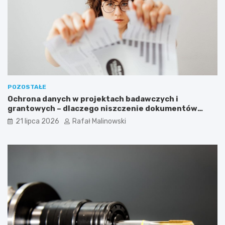
POZOSTAŁE
Ochrona danych w projektach badawczych i
grantowych – dlaczego niszczenie dokumentów
musi być częścią procedury?
21 lipca 2026
Rafał Malinowski