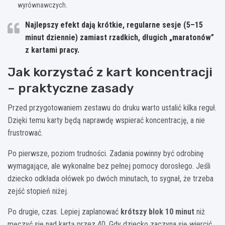
wyrównawczych.
Najlepszy efekt
dają krótkie, regularne sesje (5–15
minut dziennie) zamiast rzadkich, długich „maratonów”
z kartami pracy.
Jak korzystać z kart koncentracji
– praktyczne zasady
Przed przygotowaniem zestawu do druku warto ustalić kilka reguł.
Dzięki temu karty będą naprawdę wspierać koncentrację, a nie
frustrować.
Po pierwsze, poziom trudności. Zadania powinny być odrobinę
wymagające, ale wykonalne bez pełnej pomocy dorosłego. Jeśli
dziecko odkłada ołówek po dwóch minutach, to sygnał, że trzeba
zejść stopień niżej.
Po drugie, czas. Lepiej zaplanować
krótszy blok 10 minut
niż
męczyć się nad kartą przez 40. Gdy dziecko zaczyna się wiercić,