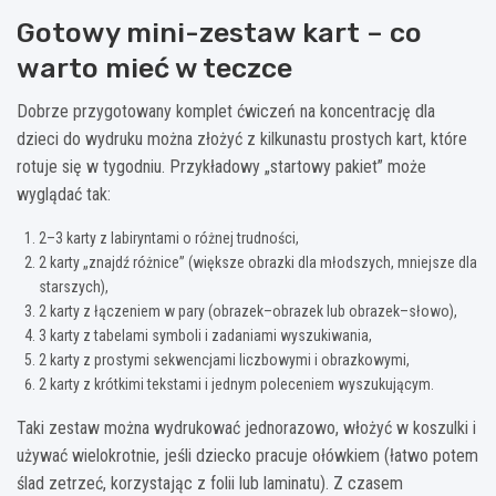
Gotowy mini-zestaw kart – co
warto mieć w teczce
Dobrze przygotowany komplet ćwiczeń na koncentrację dla
dzieci do wydruku można złożyć z kilkunastu prostych kart, które
rotuje się w tygodniu. Przykładowy „startowy pakiet” może
wyglądać tak:
2–3 karty z labiryntami o różnej trudności,
2 karty „znajdź różnice” (większe obrazki dla młodszych, mniejsze dla
starszych),
2 karty z łączeniem w pary (obrazek–obrazek lub obrazek–słowo),
3 karty z tabelami symboli i zadaniami wyszukiwania,
2 karty z prostymi sekwencjami liczbowymi i obrazkowymi,
2 karty z krótkimi tekstami i jednym poleceniem wyszukującym.
Taki zestaw można wydrukować jednorazowo, włożyć w koszulki i
używać wielokrotnie, jeśli dziecko pracuje ołówkiem (łatwo potem
ślad zetrzeć, korzystając z folii lub laminatu). Z czasem