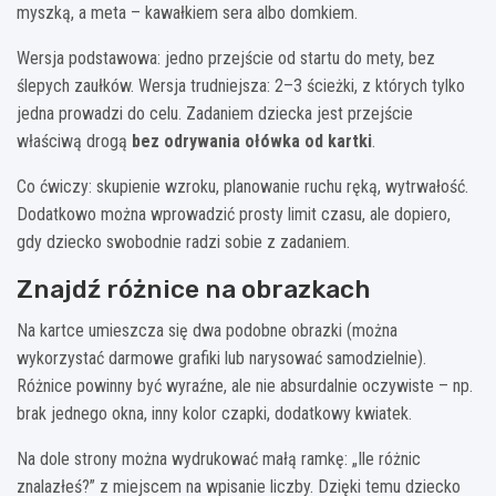
myszką, a meta – kawałkiem sera albo domkiem.
Wersja podstawowa: jedno przejście od startu do mety, bez
ślepych zaułków. Wersja trudniejsza: 2–3 ścieżki, z których tylko
jedna prowadzi do celu. Zadaniem dziecka jest przejście
właściwą drogą
bez odrywania ołówka od kartki
.
Co ćwiczy: skupienie wzroku, planowanie ruchu ręką, wytrwałość.
Dodatkowo można wprowadzić prosty limit czasu, ale dopiero,
gdy dziecko swobodnie radzi sobie z zadaniem.
Znajdź różnice na obrazkach
Na kartce umieszcza się dwa podobne obrazki (można
wykorzystać darmowe grafiki lub narysować samodzielnie).
Różnice powinny być wyraźne, ale nie absurdalnie oczywiste – np.
brak jednego okna, inny kolor czapki, dodatkowy kwiatek.
Na dole strony można wydrukować małą ramkę: „Ile różnic
znalazłeś?” z miejscem na wpisanie liczby. Dzięki temu dziecko