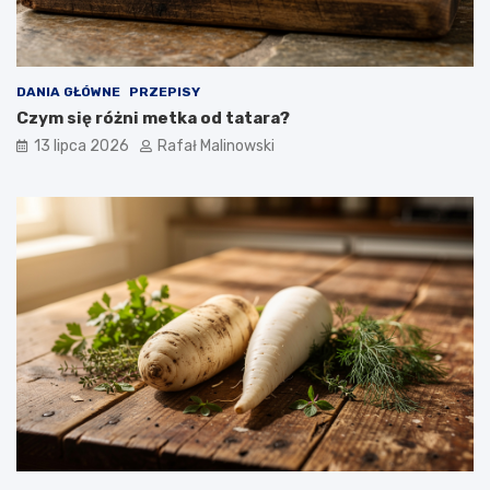
DANIA GŁÓWNE
PRZEPISY
Czym się różni metka od tatara?
13 lipca 2026
Rafał Malinowski