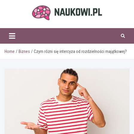
Skip
to
content
naukowi.pl
Home
Biznes
Czym różni się intercyza od rozdzielności majątkowej?