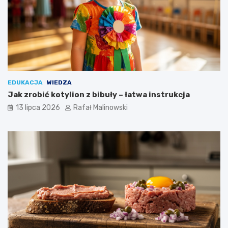
EDUKACJA
WIEDZA
Jak zrobić kotylion z bibuły – łatwa instrukcja
13 lipca 2026
Rafał Malinowski