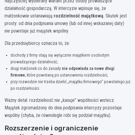
Najczęściej wybierany wariant przez osoby prowadzące
działalność gospodarczą. W intercyzie wpisuje się, że
małżonkowie ustanawiają
rozdzielność majątkową
. Skutek jest
prosty: od dnia podpisania umowy (lub od innej wskazanej daty)
nie powstaje już majątek wspólny.
Dla przedsiębiorcy oznacza to, że:
dochody z firmy stają się wyłącznie majątkiem osobistym
prowadzącego działalność,
drugi małżonek co do zasady
nie odpowiada za nowe długi
firmowe
, które powstaną po ustanowieniu rozdzielności,
przy rozwodzie nie trzeba dzielić „majątku firmowego” powstałego już
po rozdzielności.
Ważny detal: rozdzielność nie „kasuje” wspólności wstecz.
Majątek zgromadzony do dnia podpisania intercyzy pozostaje
wspólny (chyba, że równolegle robi się podział majątku).
Rozszerzenie i ograniczenie