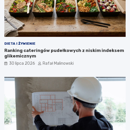
DIETA I ŻYWIENIE
Ranking cateringów pudełkowych z niskim indeksem
glikemicznym
30 lipca 2026
Rafał Malinowski