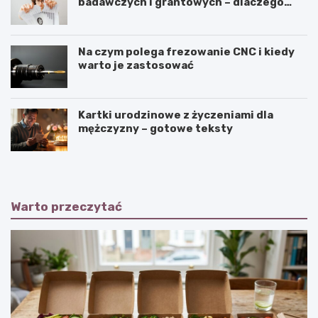
badawczych i grantowych – dlaczego
niszczenie dokumentów musi być
częścią procedury?
Na czym polega frezowanie CNC i kiedy
warto je zastosować
Kartki urodzinowe z życzeniami dla
mężczyzny – gotowe teksty
Warto przeczytać