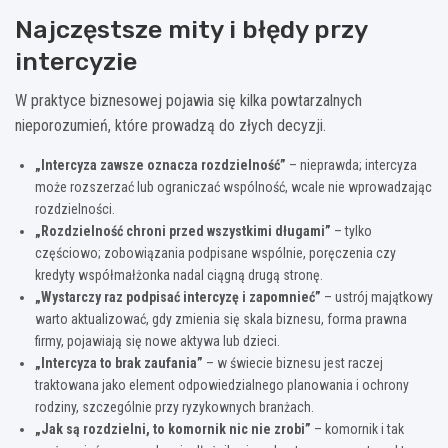
Najczęstsze mity i błędy przy
intercyzie
W praktyce biznesowej pojawia się kilka powtarzalnych
nieporozumień, które prowadzą do złych decyzji.
„Intercyza zawsze oznacza rozdzielność”
– nieprawda; intercyza
może rozszerzać lub ograniczać wspólność, wcale nie wprowadzając
rozdzielności.
„Rozdzielność chroni przed wszystkimi długami”
– tylko
częściowo; zobowiązania podpisane wspólnie, poręczenia czy
kredyty współmałżonka nadal ciągną drugą stronę.
„Wystarczy raz podpisać intercyzę i zapomnieć”
– ustrój majątkowy
warto aktualizować, gdy zmienia się skala biznesu, forma prawna
firmy, pojawiają się nowe aktywa lub dzieci.
„Intercyza to brak zaufania”
– w świecie biznesu jest raczej
traktowana jako element odpowiedzialnego planowania i ochrony
rodziny, szczególnie przy ryzykownych branżach.
„Jak są rozdzielni, to komornik nic nie zrobi”
– komornik i tak