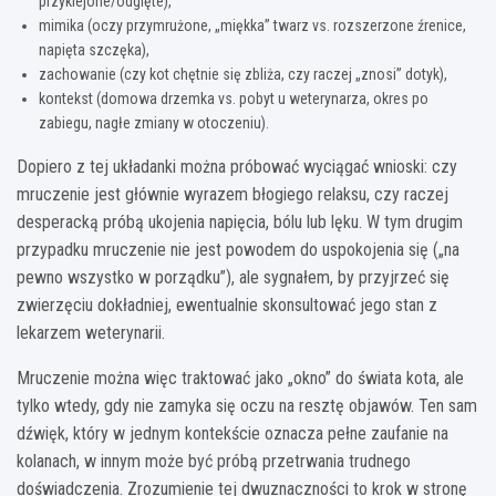
przyklejone/odgięte),
mimika (oczy przymrużone, „miękka” twarz vs. rozszerzone źrenice,
napięta szczęka),
zachowanie (czy kot chętnie się zbliża, czy raczej „znosi” dotyk),
kontekst (domowa drzemka vs. pobyt u weterynarza, okres po
zabiegu, nagłe zmiany w otoczeniu).
Dopiero z tej układanki można próbować wyciągać wnioski: czy
mruczenie jest głównie wyrazem błogiego relaksu, czy raczej
desperacką próbą ukojenia napięcia, bólu lub lęku. W tym drugim
przypadku mruczenie nie jest powodem do uspokojenia się („na
pewno wszystko w porządku”), ale sygnałem, by przyjrzeć się
zwierzęciu dokładniej, ewentualnie skonsultować jego stan z
lekarzem weterynarii.
Mruczenie można więc traktować jako „okno” do świata kota, ale
tylko wtedy, gdy nie zamyka się oczu na resztę objawów. Ten sam
dźwięk, który w jednym kontekście oznacza pełne zaufanie na
kolanach, w innym może być próbą przetrwania trudnego
doświadczenia. Zrozumienie tej dwuznaczności to krok w stronę