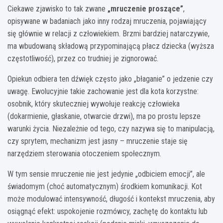
Ciekawe zjawisko to tak zwane
„mruczenie proszące”
,
opisywane w badaniach jako inny rodzaj mruczenia, pojawiający
się głównie w relacji z człowiekiem. Brzmi bardziej natarczywie,
ma wbudowaną składową przypominającą płacz dziecka (wyższa
częstotliwość), przez co trudniej je zignorować.
Opiekun odbiera ten dźwięk często jako „błaganie” o jedzenie czy
uwagę. Ewolucyjnie takie zachowanie jest dla kota korzystne:
osobnik, który skuteczniej wywołuje reakcję człowieka
(dokarmienie, głaskanie, otwarcie drzwi), ma po prostu lepsze
warunki życia. Niezależnie od tego, czy nazywa się to manipulacją,
czy sprytem, mechanizm jest jasny – mruczenie staje się
narzędziem sterowania otoczeniem społecznym.
W tym sensie mruczenie nie jest jedynie „odbiciem emocji”, ale
świadomym (choć automatycznym) środkiem komunikacji. Kot
może modulować intensywność, długość i kontekst mruczenia, aby
osiągnąć efekt: uspokojenie rozmówcy, zachętę do kontaktu lub