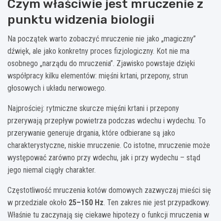
Czym właściwie jest mruczenie z
punktu widzenia biologii
Na początek warto zobaczyć mruczenie nie jako „magiczny”
dźwięk, ale jako konkretny proces fizjologiczny. Kot nie ma
osobnego „narządu do mruczenia”. Zjawisko powstaje dzięki
współpracy kilku elementów: mięśni krtani, przepony, strun
głosowych i układu nerwowego.
Najprościej: rytmiczne skurcze mięśni krtani i przepony
przerywają przepływ powietrza podczas wdechu i wydechu. To
przerywanie generuje drgania, które odbierane są jako
charakterystyczne, niskie mruczenie. Co istotne, mruczenie może
występować zarówno przy wdechu, jak i przy wydechu – stąd
jego niemal ciągły charakter.
Częstotliwość mruczenia kotów domowych zazwyczaj mieści się
w przedziale około
25–150 Hz
. Ten zakres nie jest przypadkowy.
Właśnie tu zaczynają się ciekawe hipotezy o funkcji mruczenia w