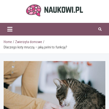
Skip
to
content
naukowi.pl
Home
Zwierzęta domowe
Dlaczego koty mruczą – jaką pełni to funkcję?