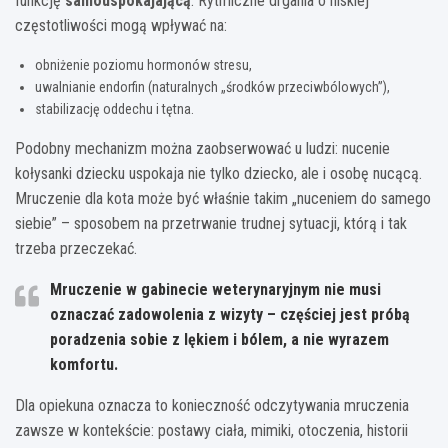
funkcję
samouspokajającą
. Rytmiczne drgania o niskiej
częstotliwości mogą wpływać na:
obniżenie poziomu hormonów stresu,
uwalnianie endorfin (naturalnych „środków przeciwbólowych”),
stabilizację oddechu i tętna.
Podobny mechanizm można zaobserwować u ludzi: nucenie
kołysanki dziecku uspokaja nie tylko dziecko, ale i osobę nucącą.
Mruczenie dla kota może być właśnie takim „nuceniem do samego
siebie” – sposobem na przetrwanie trudnej sytuacji, którą i tak
trzeba przeczekać.
Mruczenie w gabinecie weterynaryjnym nie musi
oznaczać zadowolenia z wizyty – częściej jest próbą
poradzenia sobie z lękiem i bólem, a nie wyrazem
komfortu.
Dla opiekuna oznacza to konieczność odczytywania mruczenia
zawsze w kontekście: postawy ciała, mimiki, otoczenia, historii