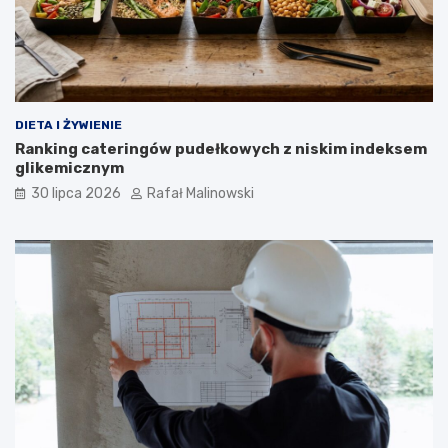
DIETA I ŻYWIENIE
Ranking cateringów pudełkowych z niskim indeksem
glikemicznym
30 lipca 2026
Rafał Malinowski