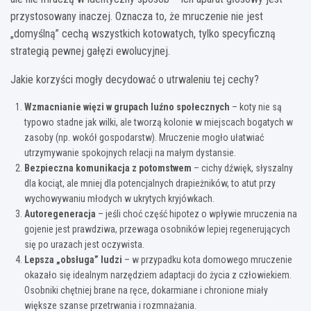
przystosowany inaczej. Oznacza to, że mruczenie nie jest
„domyślną” cechą wszystkich kotowatych, tylko specyficzną
strategią pewnej gałęzi ewolucyjnej.
Jakie korzyści mogły decydować o utrwaleniu tej cechy?
Wzmacnianie więzi w grupach luźno społecznych
– koty nie są
typowo stadne jak wilki, ale tworzą kolonie w miejscach bogatych w
zasoby (np. wokół gospodarstw). Mruczenie mogło ułatwiać
utrzymywanie spokojnych relacji na małym dystansie.
Bezpieczna komunikacja z potomstwem
– cichy dźwięk, słyszalny
dla kociąt, ale mniej dla potencjalnych drapieżników, to atut przy
wychowywaniu młodych w ukrytych kryjówkach.
Autoregeneracja
– jeśli choć część hipotez o wpływie mruczenia na
gojenie jest prawdziwa, przewaga osobników lepiej regenerujących
się po urazach jest oczywista.
Lepsza „obsługa” ludzi
– w przypadku kota domowego mruczenie
okazało się idealnym narzędziem adaptacji do życia z człowiekiem.
Osobniki chętniej brane na ręce, dokarmiane i chronione miały
większe szanse przetrwania i rozmnażania.