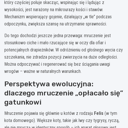
który częściej poluje skacząc, wspinając się i lądując z
wysokości, jest narażony na mikrourazy kości i stawów.
Mechanizm wspierający gojenie, działający „w tle” podczas
odpoczynku, zwiększa szansę na utrzymanie sprawności.
Do tego dochodzi jeszcze jedna przewaga: mruczenie jest
stosunkowo ciche i mało rzucające się w oczy dla ofiar i
potencjalnych drapieżników. W odróżnieniu od głośnego wycia czy
szczekania, nie zdradza pozycji zwierzęcia na duże odległości.
Można odpoczywać i regenerować się bez ściągania uwagi
wrogów – ważne w naturalnych warunkach.
Perspektywa ewolucyjna:
dlaczego mruczenie „opłacało się”
gatunkowi
Mruczenie pojawia się głównie u kotów z rodzaju
Felis
(w tym
kota domowego). Większe koty, takie jak lwy czy tygrysy, ryczą,
ale nie mruczą w identyczny sposób – ich aparat głosowy jest