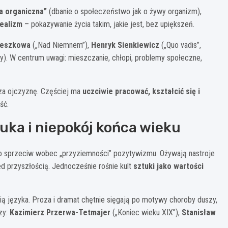
a organiczna”
(dbanie o społeczeństwo jak o żywy organizm),
realizm
– pokazywanie życia takim, jakie jest, bez upiększeń.
zeszkowa
(„Nad Niemnem”),
Henryk Sienkiewicz
(„Quo vadis”,
ny). W centrum uwagi: mieszczanie, chłopi, problemy społeczne,
 za ojczyznę. Częściej ma
uczciwie pracować, kształcić się i
ść.
uka i niepokój końca wieku
ko sprzeciw wobec „przyziemności” pozytywizmu. Ożywają nastroje
ed przyszłością. Jednocześnie rośnie kult
sztuki jako wartości
 języka. Proza i dramat chętnie sięgają po motywy choroby duszy,
zy:
Kazimierz Przerwa-Tetmajer
(„Koniec wieku XIX”),
Stanisław