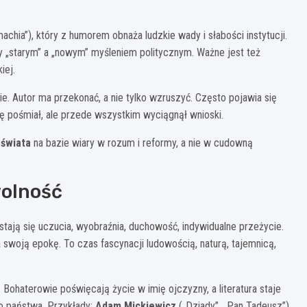
achia”), który z humorem obnaża ludzkie wady i słabości instytucji.
 „starym” a „nowym” myśleniem politycznym. Ważne jest też
iej.
e. Autor ma przekonać, a nie tylko wzruszyć. Często pojawia się
 się pośmiał, ale przede wszystkim wyciągnął wnioski.
 świata
na bazie wiary w rozum i reformy, a nie w cudowną
wolność
tają się uczucia, wyobraźnia, duchowość, indywidualne przeżycie.
a swoją epokę. To czas fascynacji ludowością, naturą, tajemnicą,
. Bohaterowie poświęcają życie w imię ojczyzny, a literatura staje
o państwa. Przykłady:
Adam Mickiewicz
(„Dziady”, „Pan Tadeusz”),