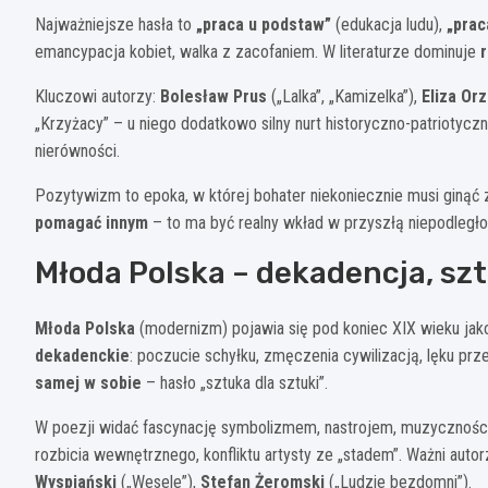
Najważniejsze hasła to
„praca u podstaw”
(edukacja ludu),
„prac
emancypacja kobiet, walka z zacofaniem. W literaturze dominuje
Kluczowi autorzy:
Bolesław Prus
(„Lalka”, „Kamizelka”),
Eliza Or
„Krzyżacy” – u niego dodatkowo silny nurt historyczno-patriotycz
nierówności.
Pozytywizm to epoka, w której bohater niekoniecznie musi ginąć
pomagać innym
– to ma być realny wkład w przyszłą niepodległo
Młoda Polska – dekadencja, szt
Młoda Polska
(modernizm) pojawia się pod koniec XIX wieku ja
dekadenckie
: poczucie schyłku, zmęczenia cywilizacją, lęku prz
samej w sobie
– hasło „sztuka dla sztuki”.
W poezji widać fascynację symbolizmem, nastrojem, muzycznością
rozbicia wewnętrznego, konfliktu artysty ze „stadem”. Ważni autor
Wyspiański
(„Wesele”),
Stefan Żeromski
(„Ludzie bezdomni”).