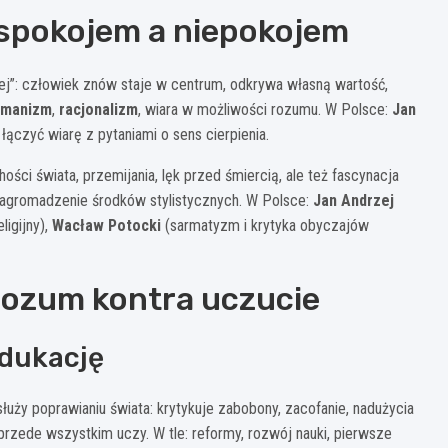
 spokojem a niepokojem
ej”: człowiek znów staje w centrum, odkrywa własną wartość,
umanizm
,
racjonalizm
, wiara w możliwości rozumu. W Polsce:
Jan
k łączyć wiarę z pytaniami o sens cierpienia.
ości świata, przemijania, lęk przed śmiercią, ale też fascynacja
nagromadzenie środków stylistycznych. W Polsce:
Jan Andrzej
ligijny),
Wacław Potocki
(sarmatyzm i krytyka obyczajów
rozum kontra uczucie
edukację
służy poprawianiu świata: krytykuje zabobony, zacofanie, nadużycia
e przede wszystkim uczy. W tle: reformy, rozwój nauki, pierwsze