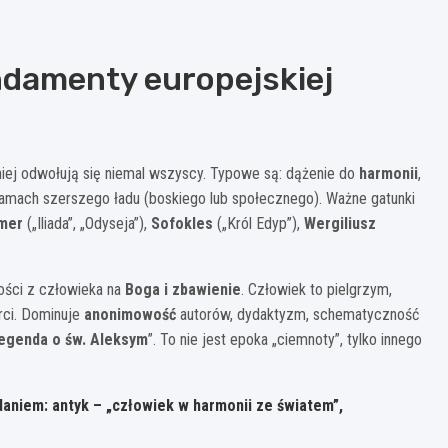
ndamenty europejskiej
óźniej odwołują się niemal wszyscy. Typowe są: dążenie do
harmonii
,
 ramach szerszego ładu (boskiego lub społecznego). Ważne gatunki
mer
(„Iliada”, „Odyseja”),
Sofokles
(„Król Edyp”),
Wergiliusz
ości z człowieka na
Boga i zbawienie
. Człowiek to pielgrzym,
erci. Dominuje
anonimowość
autorów, dydaktyzm, schematyczność
egenda o św. Aleksym
”. To nie jest epoka „ciemnoty”, tylko innego
 zdaniem: antyk – „człowiek w harmonii ze światem”,