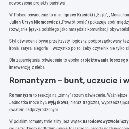
nowoczesne projekty państwa.
W Polsce oświecenie to m.in.
Ignacy Krasicki
(„Bajki”, „Monachom
Julian Ursyn Niemcewicz
(„Powrót posła”) pokazuje spór między
rozwijanie języka polskiego jako narzędzia komunikacji obywatelsk
Styl oświecenia bywa przejrzysty, logiczny, podporządkowany tezi
ironia, satyra, alegoria – wszystko po to, żeby czytelnik nie tylko
Dla zapamiętania: oświecenie to epoka
projektowania lepszego
interwencję z nieba.
Romantyzm – bunt, uczucie i 
Romantyzm
to reakcja na „zimny” rozum oświecenia. Ważniejsze s
Jednostka może być
wyjątkowa
, nieraz tragiczna, wyprzedzając
światem nadprzyrodzonym.
W polskim romantyzmie silny jest wątek
narodowowyzwoleńczy
się narzędziem podtrzymywania tożsamości narodu pozbawioneg