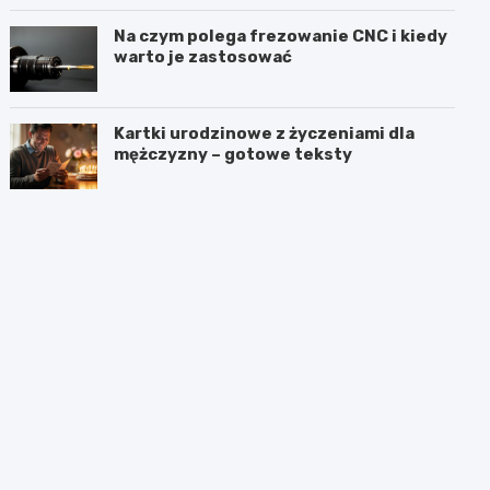
częścią procedury?
Na czym polega frezowanie CNC i kiedy
warto je zastosować
Kartki urodzinowe z życzeniami dla
mężczyzny – gotowe teksty