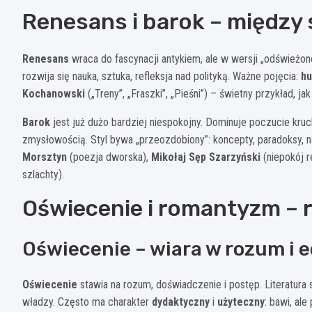
Renesans i barok – między
Renesans
wraca do fascynacji antykiem, ale w wersji „odświeżon
rozwija się nauka, sztuka, refleksja nad polityką. Ważne pojęcia:
h
Kochanowski
(„Treny”, „Fraszki”, „Pieśni”) – świetny przykład, ja
Barok
jest już dużo bardziej niespokojny. Dominuje poczucie kruch
zmysłowością. Styl bywa „przeozdobiony”: koncepty, paradoksy, 
Morsztyn
(poezja dworska),
Mikołaj Sęp Szarzyński
(niepokój re
szlachty).
Oświecenie i romantyzm – 
Oświecenie – wiara w rozum i 
Oświecenie
stawia na rozum, doświadczenie i postęp. Literatura 
władzy. Często ma charakter
dydaktyczny
i
użyteczny
: bawi, al