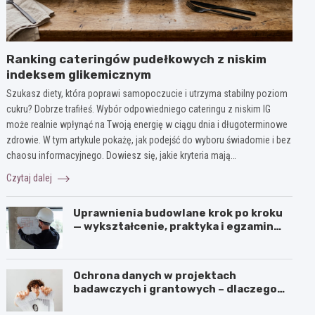
Ranking cateringów pudełkowych z niskim
indeksem glikemicznym
Szukasz diety, która poprawi samopoczucie i utrzyma stabilny poziom
cukru? Dobrze trafiłeś. Wybór odpowiedniego cateringu z niskim IG
może realnie wpłynąć na Twoją energię w ciągu dnia i długoterminowe
zdrowie. W tym artykule pokażę, jak podejść do wyboru świadomie i bez
chaosu informacyjnego. Dowiesz się, jakie kryteria mają…
Czytaj dalej
Uprawnienia budowlane krok po kroku
— wykształcenie, praktyka i egzamin
ustny
Ochrona danych w projektach
badawczych i grantowych – dlaczego
niszczenie dokumentów musi być