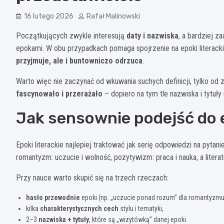
16 lutego 2026
Rafał Malinowski
Początkujących zwykle interesują
daty i nazwiska
, a bardziej 
epokami. W obu przypadkach pomaga spojrzenie na epoki literackie
przyjmuje, ale i buntowniczo odrzuca
.
Warto więc nie zaczynać od wkuwania suchych definicji, tylko od
fascynowało i przerażało
– dopiero na tym tle nazwiska i tytuły
Jak sensownie podejść do e
Epoki literackie najlepiej traktować jak serię odpowiedzi na pytani
romantyzm: uczucie i wolność, pozytywizm: praca i nauka, a liter
Przy nauce warto skupić się na trzech rzeczach:
hasło przewodnie
epoki (np. „uczucie ponad rozum” dla romantyzmu
kilka
charakterystycznych cech
stylu i tematyki,
2–3
nazwiska + tytuły
, które są „wizytówką” danej epoki.