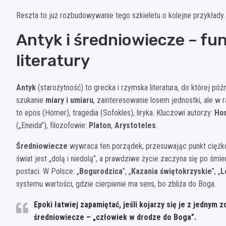
Reszta to już rozbudowywanie tego szkieletu o kolejne przykłady.
Antyk i średniowiecze – fu
literatury
Antyk
(starożytność) to grecka i rzymska literatura, do której p
szukanie
miary i umiaru
, zainteresowanie losem jednostki, ale w
to epos (Homer), tragedia (Sofokles), liryka. Kluczowi autorzy:
Ho
(„Eneida”), filozofowie:
Platon
,
Arystoteles
.
Średniowiecze
wywraca ten porządek, przesuwając punkt ciężk
świat jest „dolą i niedolą”, a prawdziwe życie zaczyna się po śmi
postaci. W Polsce: „
Bogurodzica
”, „
Kazania świętokrzyskie
”, „
L
systemu wartości, gdzie cierpienie ma sens, bo zbliża do Boga.
Epoki łatwiej zapamiętać, jeśli kojarzy się je z jednym
średniowiecze – „człowiek w drodze do Boga”.