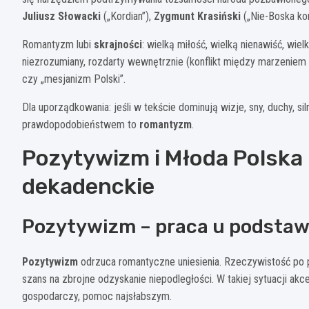
Juliusz Słowacki
(„Kordian”),
Zygmunt Krasiński
(„Nie-Boska ko
Romantyzm lubi
skrajności
: wielką miłość, wielką nienawiść, wiel
niezrozumiany, rozdarty wewnętrznie (konflikt między marzeniem 
czy „mesjanizm Polski”.
Dla uporządkowania: jeśli w tekście dominują wizje, sny, duchy,
prawdopodobieństwem to
romantyzm
.
Pozytywizm i Młoda Polska 
dekadenckie
Pozytywizm – praca u podstaw 
Pozytywizm
odrzuca romantyczne uniesienia. Rzeczywistość po po
szans na zbrojne odzyskanie niepodległości. W takiej sytuacji ak
gospodarczy, pomoc najsłabszym.