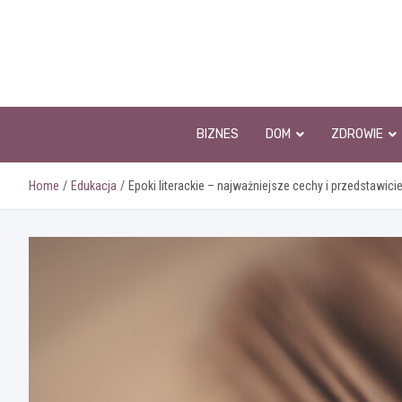
Skip
to
content
BIZNES
DOM
ZDROWIE
Home
Edukacja
Epoki literackie – najważniejsze cechy i przedstawicie