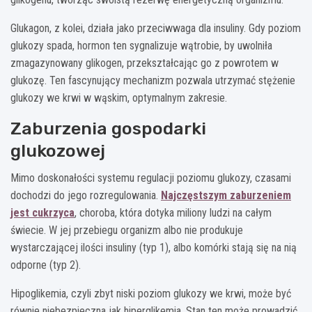
Glukagon, z kolei, działa jako przeciwwaga dla insuliny. Gdy poziom
glukozy spada, hormon ten sygnalizuje wątrobie, by uwolniła
zmagazynowany glikogen, przekształcając go z powrotem w
glukozę. Ten fascynujący mechanizm pozwala utrzymać stężenie
glukozy we krwi w wąskim, optymalnym zakresie.
Zaburzenia gospodarki
glukozowej
Mimo doskonałości systemu regulacji poziomu glukozy, czasami
dochodzi do jego rozregulowania.
Najczęstszym zaburzeniem
jest cukrzyca
, choroba, która dotyka miliony ludzi na całym
świecie. W jej przebiegu organizm albo nie produkuje
wystarczającej ilości insuliny (typ 1), albo komórki stają się na nią
odporne (typ 2).
Hipoglikemia, czyli zbyt niski poziom glukozy we krwi, może być
równie niebezpieczna jak hiperglikemia. Stan ten może prowadzić