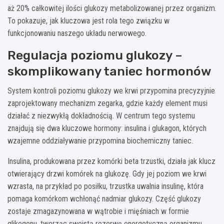
aż 20% całkowitej ilości glukozy metabolizowanej przez organizm.
To pokazuje, jak kluczowa jest rola tego związku w
funkcjonowaniu naszego układu nerwowego.
Regulacja poziomu glukozy –
skomplikowany taniec hormonów
System kontroli poziomu glukozy we krwi przypomina precyzyjnie
zaprojektowany mechanizm zegarka, gdzie każdy element musi
działać z niezwykłą dokładnością. W centrum tego systemu
znajdują się dwa kluczowe hormony: insulina i glukagon, których
wzajemne oddziaływanie przypomina biochemiczny taniec.
Insulina, produkowana przez komórki beta trzustki, działa jak klucz
otwierający drzwi komórek na glukozę. Gdy jej poziom we krwi
wzrasta, na przykład po posiłku, trzustka uwalnia insulinę, która
pomaga komórkom wchłonąć nadmiar glukozy. Część glukozy
zostaje zmagazynowana w wątrobie i mięśniach w formie
glikogenu, tworząc swoistą rezerwę energetyczną organizmu.