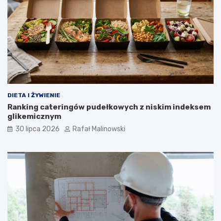
DIETA I ŻYWIENIE
Ranking cateringów pudełkowych z niskim indeksem
glikemicznym
30 lipca 2026
Rafał Malinowski