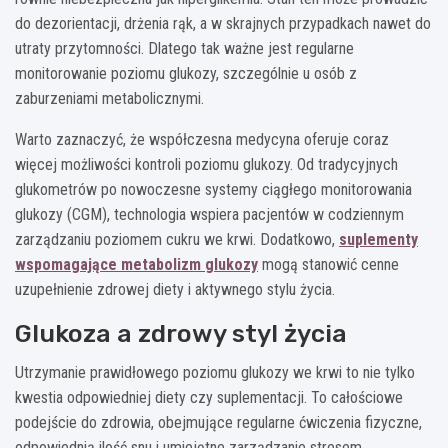
do dezorientacji, drżenia rąk, a w skrajnych przypadkach nawet do
utraty przytomności. Dlatego tak ważne jest regularne
monitorowanie poziomu glukozy, szczególnie u osób z
zaburzeniami metabolicznymi.
Warto zaznaczyć, że współczesna medycyna oferuje coraz
więcej możliwości kontroli poziomu glukozy. Od tradycyjnych
glukometrów po nowoczesne systemy ciągłego monitorowania
glukozy (CGM), technologia wspiera pacjentów w codziennym
zarządzaniu poziomem cukru we krwi. Dodatkowo,
suplementy
wspomagające metabolizm glukozy
mogą stanowić cenne
uzupełnienie zdrowej diety i aktywnego stylu życia.
Glukoza a zdrowy styl życia
Utrzymanie prawidłowego poziomu glukozy we krwi to nie tylko
kwestia odpowiedniej diety czy suplementacji. To całościowe
podejście do zdrowia, obejmujące regularne ćwiczenia fizyczne,
odpowiednią ilość snu i umiejętne zarządzanie stresem.