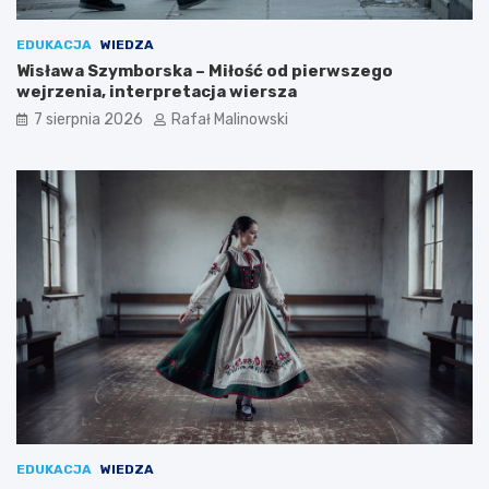
EDUKACJA
WIEDZA
Wisława Szymborska – Miłość od pierwszego
wejrzenia, interpretacja wiersza
7 sierpnia 2026
Rafał Malinowski
EDUKACJA
WIEDZA