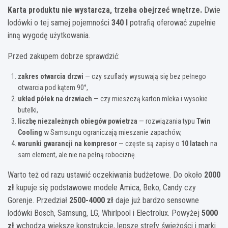
Karta produktu nie wystarcza, trzeba obejrzeć wnętrze.
Dwie
lodówki o tej samej pojemności
340 l
potrafią oferować zupełnie
inną wygodę użytkowania.
Przed zakupem dobrze sprawdzić:
zakres otwarcia drzwi
— czy szuflady wysuwają się bez pełnego
otwarcia pod kątem 90°,
układ półek na drzwiach
— czy mieszczą karton mleka i wysokie
butelki,
liczbę niezależnych obiegów powietrza
— rozwiązania typu
Twin
Cooling
w Samsungu ograniczają mieszanie zapachów,
warunki gwarancji na kompresor
— częste są zapisy o
10 latach
na
sam element, ale nie na pełną robociznę.
Warto też od razu ustawić oczekiwania budżetowe. Do około
2000
zł
kupuje się podstawowe modele Amica, Beko, Candy czy
Gorenje. Przedział
2500-4000 zł
daje już bardzo sensowne
lodówki Bosch, Samsung, LG, Whirlpool i Electrolux. Powyżej
5000
zł
wchodzą większe konstrukcje, lepsze strefy świeżości i marki