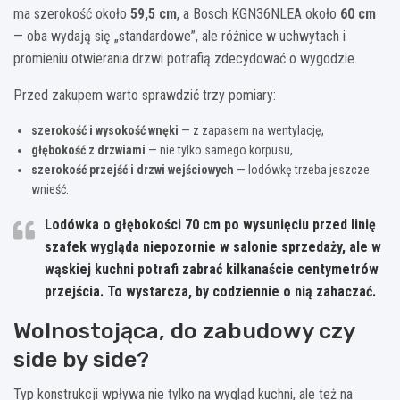
ma szerokość około
59,5 cm
, a Bosch KGN36NLEA około
60 cm
— oba wydają się „standardowe”, ale różnice w uchwytach i
promieniu otwierania drzwi potrafią zdecydować o wygodzie.
Przed zakupem warto sprawdzić trzy pomiary:
szerokość i wysokość wnęki
— z zapasem na wentylację,
głębokość z drzwiami
— nie tylko samego korpusu,
szerokość przejść i drzwi wejściowych
— lodówkę trzeba jeszcze
wnieść.
Lodówka o głębokości
70 cm
po wysunięciu przed linię
szafek wygląda niepozornie w salonie sprzedaży, ale w
wąskiej kuchni potrafi zabrać kilkanaście centymetrów
przejścia. To wystarcza, by codziennie o nią zahaczać.
Wolnostojąca, do zabudowy czy
side by side?
Typ konstrukcji wpływa nie tylko na wygląd kuchni, ale też na