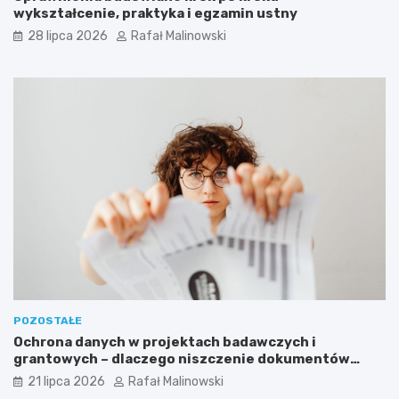
wykształcenie, praktyka i egzamin ustny
28 lipca 2026
Rafał Malinowski
POZOSTAŁE
Ochrona danych w projektach badawczych i
grantowych – dlaczego niszczenie dokumentów
musi być częścią procedury?
21 lipca 2026
Rafał Malinowski