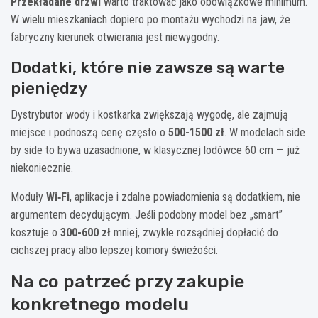
Przekładane drzwi
warto traktować jako obowiązkowe minimum.
W wielu mieszkaniach dopiero po montażu wychodzi na jaw, że
fabryczny kierunek otwierania jest niewygodny.
Dodatki, które nie zawsze są warte
pieniędzy
Dystrybutor wody i kostkarka zwiększają wygodę, ale zajmują
miejsce i podnoszą cenę często o
500-1500 zł
. W modelach side
by side to bywa uzasadnione, w klasycznej lodówce 60 cm — już
niekoniecznie.
Moduły
Wi‑Fi
, aplikacje i zdalne powiadomienia są dodatkiem, nie
argumentem decydującym. Jeśli podobny model bez „smart”
kosztuje o
300-600 zł
mniej, zwykle rozsądniej dopłacić do
cichszej pracy albo lepszej komory świeżości.
Na co patrzeć przy zakupie
konkretnego modelu