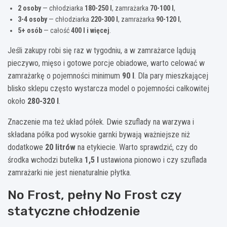
2 osoby
— chłodziarka
180-250 l
, zamrażarka
70-100 l
,
3-4 osoby
— chłodziarka
220-300 l
, zamrażarka
90-120 l
,
5+ osób
— całość
400 l i więcej
.
Jeśli zakupy robi się raz w tygodniu, a w zamrażarce lądują
pieczywo, mięso i gotowe porcje obiadowe, warto celować w
zamrażarkę o pojemności minimum
90 l
. Dla pary mieszkającej
blisko sklepu często wystarcza model o pojemności całkowitej
około
280-320 l
.
Znaczenie ma też układ półek. Dwie szuflady na warzywa i
składana półka pod wysokie garnki bywają ważniejsze niż
dodatkowe
20 litrów
na etykiecie. Warto sprawdzić, czy do
środka wchodzi butelka
1,5 l
ustawiona pionowo i czy szuflada
zamrażarki nie jest nienaturalnie płytka.
No Frost, pełny No Frost czy
statyczne chłodzenie