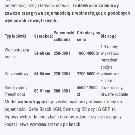
pojemność, cenę i łatwość serwisu.
Lodówka do zabudowy
zawsze przegrywa pojemnością z wolnostojącą o podobnych
wymiarach zewnętrznych.
Pojemność
Orientacyjna
Typ lodówki
Szerokość
Dla kogo
całkowita
cena
1-4 osoby,
Wolnostojąca
54-60 cm
250-390 l
1800-4000 zł
większość
combi
mieszkań
spójna
Do zabudowy
54-56 cm
220-300 l
2200-5000 zł
zabudowa
kuchni
Side by side /
4500-12000
duże rodziny,
83-91 cm
500-650 l
French door
zł
otwarte kuchnie
Model
wolnostojący
daje zwykle najlepszy stosunek ceny do
pojemności. Seria Bosch KGN, Samsung RB czy LG GBP to
typowy wybór do mieszkań i domów, gdzie liczy się rozsądny
koszt i łatwa wymiana sprzętu po latach.