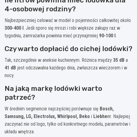
Ile litrów powinna mieć lodówka dla
4-osobowej rodziny?
Najbezpieczniej celować w model o pojemności całkowitej około
300-400 l
. Jeśli sporo się mrozi i robi większe zakupy raz w
tygodniu, zamrażarka powinna mieć przynajmniej
90-100 l
.
Czy warto dopłacić do cichej lodówki?
Tak, szczególnie w aneksie kuchennym. Różnica między
35 dB
a
41 dB
jest odczuwalna każdego dnia, zwłaszcza wieczorem i w
nocy.
Na jaką markę lodówki warto
patrzeć?
W średnim segmencie najczęściej porównuje się
Bosch,
Samsung, LG, Electrolux, Whirlpool, Beko
i
Liebherr
. Najlepiej
zaczynać nie od logo, tylko od konkretnego modelu, parametrów i
układu wnętrza.