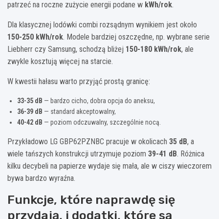
patrzeć na roczne zużycie energii podane w
kWh/rok
.
Dla klasycznej lodówki combi rozsądnym wynikiem jest około
150-250 kWh/rok
. Modele bardziej oszczędne, np. wybrane serie
Liebherr czy Samsung, schodzą bliżej
150-180 kWh/rok
, ale
zwykle kosztują więcej na starcie.
W kwestii hałasu warto przyjąć prostą granicę:
33-35 dB
— bardzo cicho, dobra opcja do aneksu,
36-39 dB
— standard akceptowalny,
40-42 dB
— poziom odczuwalny, szczególnie nocą.
Przykładowo LG GBP62PZNBC pracuje w okolicach
35 dB
, a
wiele tańszych konstrukcji utrzymuje poziom
39-41 dB
. Różnica
kilku decybeli na papierze wydaje się mała, ale w ciszy wieczorem
bywa bardzo wyraźna.
Funkcje, które naprawdę się
przydają, i dodatki, które są