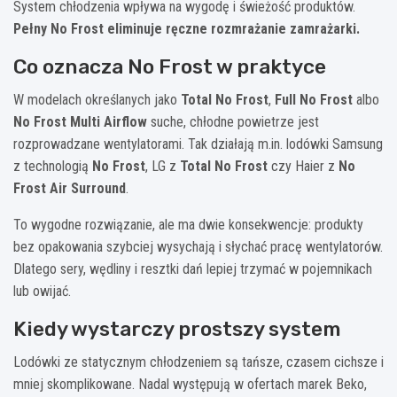
System chłodzenia wpływa na wygodę i świeżość produktów.
Pełny No Frost eliminuje ręczne rozmrażanie zamrażarki.
Co oznacza No Frost w praktyce
W modelach określanych jako
Total No Frost
,
Full No Frost
albo
No Frost Multi Airflow
suche, chłodne powietrze jest
rozprowadzane wentylatorami. Tak działają m.in. lodówki Samsung
z technologią
No Frost
, LG z
Total No Frost
czy Haier z
No
Frost Air Surround
.
To wygodne rozwiązanie, ale ma dwie konsekwencje: produkty
bez opakowania szybciej wysychają i słychać pracę wentylatorów.
Dlatego sery, wędliny i resztki dań lepiej trzymać w pojemnikach
lub owijać.
Kiedy wystarczy prostszy system
Lodówki ze statycznym chłodzeniem są tańsze, czasem cichsze i
mniej skomplikowane. Nadal występują w ofertach marek Beko,