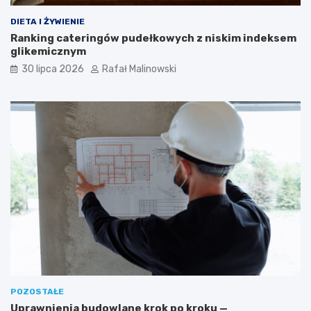
DIETA I ŻYWIENIE
Ranking cateringów pudełkowych z niskim indeksem
glikemicznym
30 lipca 2026
Rafał Malinowski
POZOSTAŁE
Uprawnienia budowlane krok po kroku —