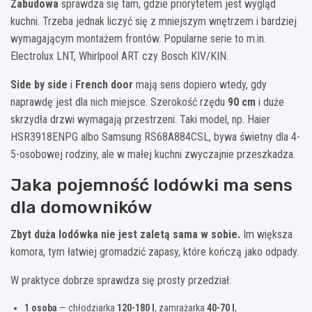
Zabudowa
sprawdza się tam, gdzie priorytetem jest wygląd
kuchni. Trzeba jednak liczyć się z mniejszym wnętrzem i bardziej
wymagającym montażem frontów. Popularne serie to m.in.
Electrolux LNT, Whirlpool ART czy Bosch KIV/KIN.
Side by side
i
French door
mają sens dopiero wtedy, gdy
naprawdę jest dla nich miejsce. Szerokość rzędu
90 cm
i duże
skrzydła drzwi wymagają przestrzeni. Taki model, np. Haier
HSR3918ENPG albo Samsung RS68A884CSL, bywa świetny dla 4-
5-osobowej rodziny, ale w małej kuchni zwyczajnie przeszkadza.
Jaka pojemność lodówki ma sens
dla domowników
Zbyt duża lodówka nie jest zaletą sama w sobie.
Im większa
komora, tym łatwiej gromadzić zapasy, które kończą jako odpady.
W praktyce dobrze sprawdza się prosty przedział:
1 osoba
— chłodziarka
120-180 l
, zamrażarka
40-70 l
,