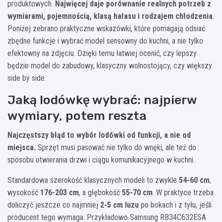
produktowych.
Najwięcej daje porównanie realnych potrzeb z
wymiarami, pojemnością, klasą hałasu i rodzajem chłodzenia
.
Poniżej zebrano praktyczne wskazówki, które pomagają odsiać
zbędne funkcje i wybrać model sensowny do kuchni, a nie tylko
efektowny na zdjęciu. Dzięki temu łatwiej ocenić, czy lepszy
będzie model do zabudowy, klasyczny wolnostojący, czy większy
side by side.
Jaką lodówkę wybrać: najpierw
wymiary, potem reszta
Najczęstszy błąd to wybór lodówki od funkcji, a nie od
miejsca.
Sprzęt musi pasować nie tylko do wnęki, ale też do
sposobu otwierania drzwi i ciągu komunikacyjnego w kuchni.
Standardowa szerokość klasycznych modeli to zwykle
54-60 cm
,
wysokość
176-203 cm
, a głębokość
55-70 cm
. W praktyce trzeba
doliczyć jeszcze co najmniej
2-5 cm luzu
po bokach i z tyłu, jeśli
producent tego wymaga. Przykładowo Samsung RB34C632ESA