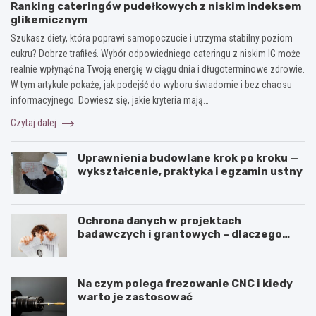
Ranking cateringów pudełkowych z niskim indeksem
glikemicznym
Szukasz diety, która poprawi samopoczucie i utrzyma stabilny poziom
cukru? Dobrze trafiłeś. Wybór odpowiedniego cateringu z niskim IG może
realnie wpłynąć na Twoją energię w ciągu dnia i długoterminowe zdrowie.
W tym artykule pokażę, jak podejść do wyboru świadomie i bez chaosu
informacyjnego. Dowiesz się, jakie kryteria mają…
Czytaj dalej
Uprawnienia budowlane krok po kroku —
wykształcenie, praktyka i egzamin ustny
Ochrona danych w projektach
badawczych i grantowych – dlaczego
niszczenie dokumentów musi być
częścią procedury?
Na czym polega frezowanie CNC i kiedy
warto je zastosować