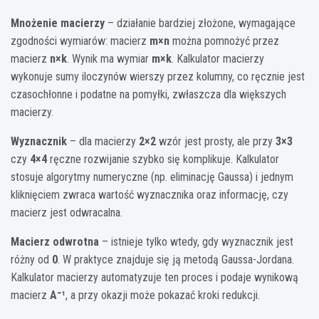
Mnożenie macierzy
– działanie bardziej złożone, wymagające
zgodności wymiarów: macierz
m×n
można pomnożyć przez
macierz
n×k
. Wynik ma wymiar
m×k
. Kalkulator macierzy
wykonuje sumy iloczynów wierszy przez kolumny, co ręcznie jest
czasochłonne i podatne na pomyłki, zwłaszcza dla większych
macierzy.
Wyznacznik
– dla macierzy
2×2
wzór jest prosty, ale przy
3×3
czy
4×4
ręczne rozwijanie szybko się komplikuje. Kalkulator
stosuje algorytmy numeryczne (np. eliminację Gaussa) i jednym
kliknięciem zwraca wartość wyznacznika oraz informację, czy
macierz jest odwracalna.
Macierz odwrotna
– istnieje tylko wtedy, gdy wyznacznik jest
różny od
0
. W praktyce znajduje się ją metodą Gaussa-Jordana.
Kalkulator macierzy automatyzuje ten proces i podaje wynikową
macierz
A⁻¹
, a przy okazji może pokazać kroki redukcji.