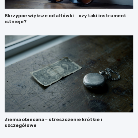
Skrzypce większe od altówki – czy taki instrument
istnieje?
Ziemia obiecana – streszczenie krótkie i
szczegółowe