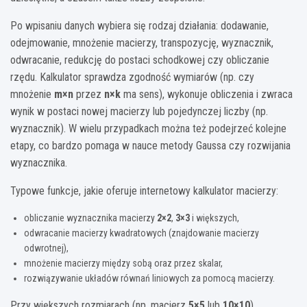
Po wpisaniu danych wybiera się rodzaj działania: dodawanie,
odejmowanie, mnożenie macierzy, transpozycję, wyznacznik,
odwracanie, redukcję do postaci schodkowej czy obliczanie
rzędu. Kalkulator sprawdza zgodność wymiarów (np. czy
mnożenie
m×n
przez
n×k
ma sens), wykonuje obliczenia i zwraca
wynik w postaci nowej macierzy lub pojedynczej liczby (np.
wyznacznik). W wielu przypadkach można też podejrzeć kolejne
etapy, co bardzo pomaga w nauce metody Gaussa czy rozwijania
wyznacznika.
Typowe funkcje, jakie oferuje internetowy kalkulator macierzy:
obliczanie wyznacznika macierzy
2×2
,
3×3
i większych,
odwracanie macierzy kwadratowych (znajdowanie macierzy
odwrotnej),
mnożenie macierzy między sobą oraz przez skalar,
rozwiązywanie układów równań liniowych za pomocą macierzy.
Przy większych rozmiarach (np. macierz
5×5
lub
10×10
)