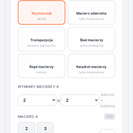
|A|
A⁻¹
Wyznacznik
Macierz odwrotna
det(A)
tylko kwadratowe
Aᵀ
tr(A)
Transpozycja
Ślad macierzy
zamiana wierszy/kol.
suma przekątnej
rk
A²
Rząd macierzy
Kwadrat macierzy
rank(A)
tylko kwadratowe
WYMIARY MACIERZY A
wiersze
×
×
kolumny
2×2
MACIERZ A