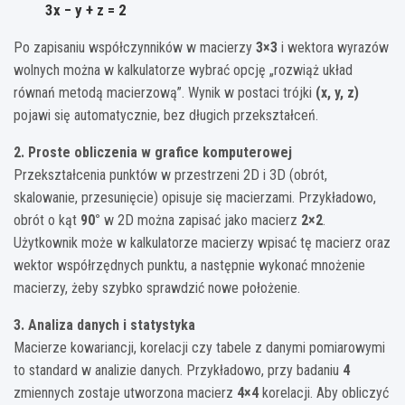
3x − y + z = 2
Po zapisaniu współczynników w macierzy
3×3
i wektora wyrazów
wolnych można w kalkulatorze wybrać opcję „rozwiąż układ
równań metodą macierzową”. Wynik w postaci trójki
(x, y, z)
pojawi się automatycznie, bez długich przekształceń.
2. Proste obliczenia w grafice komputerowej
Przekształcenia punktów w przestrzeni 2D i 3D (obrót,
skalowanie, przesunięcie) opisuje się macierzami. Przykładowo,
obrót o kąt
90°
w 2D można zapisać jako macierz
2×2
.
Użytkownik może w kalkulatorze macierzy wpisać tę macierz oraz
wektor współrzędnych punktu, a następnie wykonać mnożenie
macierzy, żeby szybko sprawdzić nowe położenie.
3. Analiza danych i statystyka
Macierze kowariancji, korelacji czy tabele z danymi pomiarowymi
to standard w analizie danych. Przykładowo, przy badaniu
4
zmiennych zostaje utworzona macierz
4×4
korelacji. Aby obliczyć