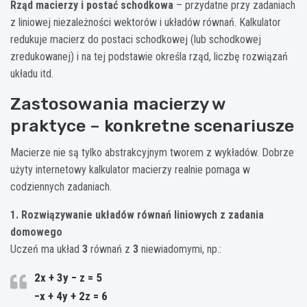
Rząd macierzy i postać schodkowa
– przydatne przy zadaniach
z liniowej niezależności wektorów i układów równań. Kalkulator
redukuje macierz do postaci schodkowej (lub schodkowej
zredukowanej) i na tej podstawie określa rząd, liczbę rozwiązań
układu itd.
Zastosowania macierzy w
praktyce – konkretne scenariusze
Macierze nie są tylko abstrakcyjnym tworem z wykładów. Dobrze
użyty internetowy kalkulator macierzy realnie pomaga w
codziennych zadaniach.
1. Rozwiązywanie układów równań liniowych z zadania
domowego
Uczeń ma układ
3
równań z
3
niewiadomymi, np.:
2x + 3y − z = 5
−x + 4y + 2z = 6