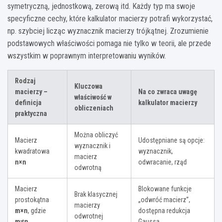
symetryczną, jednostkową, zerową itd. Każdy typ ma swoje
specyficzne cechy, które kalkulator macierzy potrafi wykorzystać,
np. szybciej licząc wyznacznik macierzy trójkątnej. Zrozumienie
podstawowych właściwości pomaga nie tylko w teorii, ale przede
wszystkim w poprawnym interpretowaniu wyników.
Rodzaj
Kluczowa
macierzy –
Na co zwraca uwagę
właściwość w
definicja
kalkulator macierzy
obliczeniach
praktyczna
Można obliczyć
Macierz
Udostępniane są opcje:
wyznacznik i
kwadratowa
wyznacznik,
macierz
n×n
odwracanie, rząd
odwrotną
Macierz
Blokowane funkcje
Brak klasycznej
prostokątna
„odwróć macierz”,
macierzy
m×n
, gdzie
dostępna redukcja
odwrotnej
m≠n
Gaussa