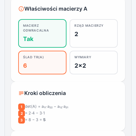
Właściwości macierzy A
MACIERZ
RZĄD MACIERZY
ODWRACALNA
2
Tak
ŚLAD TR(A)
WYMIARY
6
2×2
Kroki obliczenia
det(A) = a₁₁·a₂₂ − a₁₂·a₂₁
1
= 2·4 − 3·1
2
= 8 − 3 =
5
3