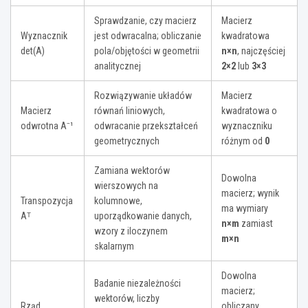
Sprawdzanie, czy macierz
Macierz
Wyznacznik
jest odwracalna; obliczanie
kwadratowa
det(A)
pola/objętości w geometrii
n×n
, najczęściej
analitycznej
2×2
lub
3×3
Rozwiązywanie układów
Macierz
Macierz
równań liniowych,
kwadratowa o
odwrotna A⁻¹
odwracanie przekształceń
wyznaczniku
geometrycznych
różnym od
0
Zamiana wektorów
Dowolna
wierszowych na
macierz; wynik
Transpozycja
kolumnowe,
ma wymiary
Aᵀ
uporządkowanie danych,
n×m
zamiast
wzory z iloczynem
m×n
skalarnym
Dowolna
Badanie niezależności
macierz;
wektorów, liczby
Rząd
obliczany