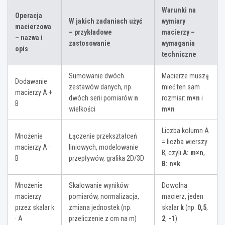
Warunki na
Operacja
W jakich zadaniach użyć
wymiary
macierzowa
– przykładowe
macierzy –
– nazwa i
zastosowanie
wymagania
opis
techniczne
Sumowanie dwóch
Macierze muszą
Dodawanie
zestawów danych, np.
mieć ten sam
macierzy A +
dwóch serii pomiarów
n
rozmiar:
m×n
i
B
wielkości
m×n
Liczba kolumn A
Mnożenie
Łączenie przekształceń
= liczba wierszy
macierzy A ·
liniowych, modelowanie
B, czyli
A: m×n
,
B
przepływów, grafika 2D/3D
B: n×k
Mnożenie
Skalowanie wyników
Dowolna
macierzy
pomiarów, normalizacja,
macierz, jeden
przez skalar k
zmiana jednostek (np.
skalar
k
(np.
0,5
,
· A
przeliczenie z cm na m)
2
,
−1
)