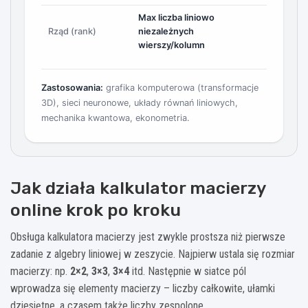
Max liczba liniowo
Rząd (rank)
niezależnych
wierszy/kolumn
Zastosowania:
grafika komputerowa (transformacje
3D), sieci neuronowe, układy równań liniowych,
mechanika kwantowa, ekonometria.
Jak działa kalkulator macierzy
online krok po kroku
Obsługa kalkulatora macierzy jest zwykle prostsza niż pierwsze
zadanie z algebry liniowej w zeszycie. Najpierw ustala się rozmiar
macierzy: np.
2×2
,
3×3
,
3×4
itd. Następnie w siatce pól
wprowadza się elementy macierzy – liczby całkowite, ułamki
dziesiętne, a czasem także liczby zespolone.