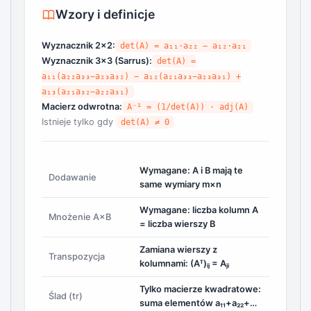
Wzory i definicje
Wyznacznik 2×2:
det(A) = a₁₁·a₂₂ − a₁₂·a₂₁
Wyznacznik 3×3 (Sarrus):
det(A) =
a₁₁(a₂₂a₃₃−a₂₃a₃₂) − a₁₂(a₂₁a₃₃−a₂₃a₃₁) +
a₁₃(a₂₁a₃₂−a₂₂a₃₁)
Macierz odwrotna:
A⁻¹ = (1/det(A)) · adj(A)
Istnieje tylko gdy
det(A) ≠ 0
Wymagane: A i B mają te
Dodawanie
same wymiary m×n
Wymagane: liczba kolumn A
Mnożenie A×B
= liczba wierszy B
Zamiana wierszy z
Transpozycja
kolumnami: (Aᵀ)ᵢⱼ = Aⱼᵢ
Tylko macierze kwadratowe:
Ślad (tr)
suma elementów a₁₁+a₂₂+…