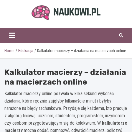
Skip
to
content
naukowi.pl
Home
Edukacja
Kalkulator macierzy – działania na macierzach online
Kalkulator macierzy – działania
na macierzach online
Kalkulator macierzy online pozwala w kilka sekund wykonać
działania, które ręcznie zajęłyby kilkanaście minut i byłyby
narażone na błędy rachunkowe. Przydaje się każdemu, kto pracuje
z algebrą liniową: uczniom, studentom, programistom, inżynierom
czy osobom przygotowującym się do kolokwium. W
kalkulatorze
macierzy
można dodać, pomnożyć, odwrócić macierz, policzyć