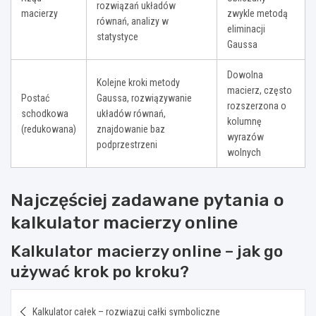
rozwiązań układów
macierzy
zwykle metodą
równań, analizy w
eliminacji
statystyce
Gaussa
Dowolna
Kolejne kroki metody
macierz, często
Postać
Gaussa, rozwiązywanie
rozszerzona o
schodkowa
układów równań,
kolumnę
(redukowana)
znajdowanie baz
wyrazów
podprzestrzeni
wolnych
Najczęściej zadawane pytania o
kalkulator macierzy online
Kalkulator macierzy online – jak go
używać krok po kroku?
Nawigacja
Kalkulator całek – rozwiązuj całki symboliczne