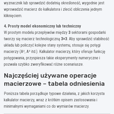
wyznacznik lub sprawdzić dodatnią określoność, wygodnie jest
wprowadzić macierz do kalkulatora i zlecić obliczenia jednym
kliknięciem.
4. Prosty model ekonomiczny lub techniczny
W prostym modelu przepływów między
3
sektorami gospodarki
tworzy się macierz technologiczną
3×3
. Aby sprawdzić stabilność
układu lub policzyć kolejne stany systemu, stosuje się potęgi
macierzy (A², A³ itd.). Kalkulator macierzy, który oferuje funkcję
potęgowania, przyspiesza takie eksperymenty numeryczne i
pozwala szybko zweryfikować różne scenariusze.
Najczęściej używane operacje
macierzowe – tabela odniesienia
Poniższa tabela porządkuje typowe działania, z jakich korzysta
kalkulator macierzy, wraz z krótkim opisem zastosowania i
minimalnymi wymaganiami co do wymiarów macierzy.