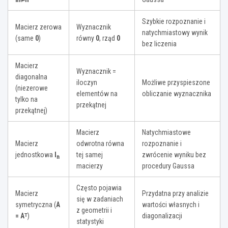
Szybkie rozpoznanie i
Macierz zerowa
Wyznacznik
natychmiastowy wynik
(same
0
)
równy
0
, rząd
0
bez liczenia
Macierz
Wyznacznik =
diagonalna
iloczyn
Możliwe przyspieszone
(niezerowe
elementów na
obliczanie wyznacznika
tylko na
przekątnej
przekątnej)
Macierz
Natychmiastowe
Macierz
odwrotna równa
rozpoznanie i
jednostkowa
Iₙ
tej samej
zwrócenie wyniku bez
macierzy
procedury Gaussa
Często pojawia
Macierz
Przydatna przy analizie
się w zadaniach
symetryczna (
A
wartości własnych i
z geometrii i
= Aᵀ
)
diagonalizacji
statystyki