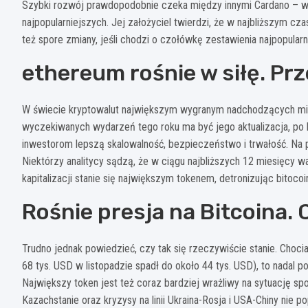
Szybki rozwój prawdopodobnie czeka między innymi Cardano – wal
najpopularniejszych. Jej założyciel twierdzi, że w najbliższym cz
też spore zmiany, jeśli chodzi o czołówkę zestawienia najpopular
ethereum rośnie w siłę. Prz
W świecie kryptowalut największym wygranym nadchodzących mie
wyczekiwanych wydarzeń tego roku ma być jego aktualizacja, po 
inwestorom lepszą skalowalność, bezpieczeństwo i trwałość. Na 
Niektórzy analitycy sądzą, że w ciągu najbliższych 12 miesięcy 
kapitalizacji stanie się największym tokenem, detronizując bitocoi
Rośnie presja na Bitcoina. 
Trudno jednak powiedzieć, czy tak się rzeczywiście stanie. Choci
68 tys. USD w listopadzie spadł do około 44 tys. USD), to nadal
Największy token jest też coraz bardziej wrażliwy na sytuację s
Kazachstanie oraz kryzysy na linii Ukraina-Rosja i USA-Chiny nie 