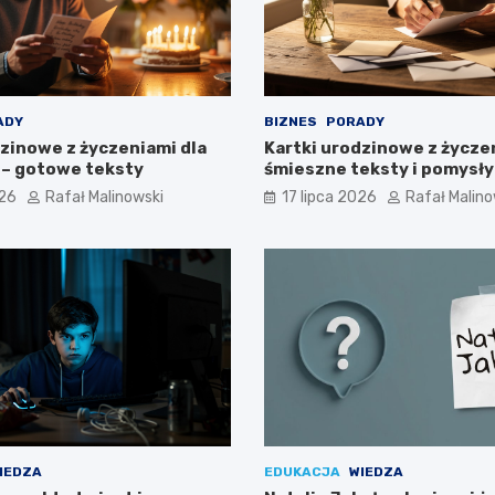
ADY
BIZNES
PORADY
dzinowe z życzeniami dla
Kartki urodzinowe z życze
– gotowe teksty
śmieszne teksty i pomysły
026
Rafał Malinowski
17 lipca 2026
Rafał Malino
IEDZA
EDUKACJA
WIEDZA