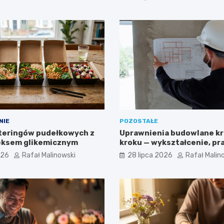
NIE
POZOSTAŁE
teringów pudełkowych z
Uprawnienia budowlane kr
eksem glikemicznym
kroku — wykształcenie, pra
egzamin ustny
026
Rafał Malinowski
28 lipca 2026
Rafał Malin