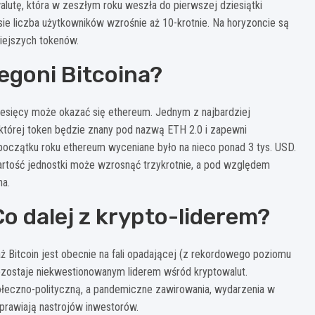
utę, która w zeszłym roku weszła do pierwszej dziesiątki
asie liczba użytkowników wzrośnie aż 10-krotnie. Na horyzoncie są
niejszych tokenów.
egoni Bitcoina?
sięcy może okazać się ethereum. Jednym z najbardziej
której token będzie znany pod nazwą ETH 2.0 i zapewni
początku roku ethereum wyceniane było na nieco ponad 3 tys. USD.
wartość jednostki może wzrosnąć trzykrotnie, a pod względem
na.
Co dalej z krypto-liderem?
aż Bitcoin jest obecnie na fali opadającej (z rekordowego poziomu
 pozostaje niekwestionowanym liderem wśród kryptowalut.
połeczno-polityczną, a pandemiczne zawirowania, wydarzenia w
poprawiają nastrojów inwestorów.