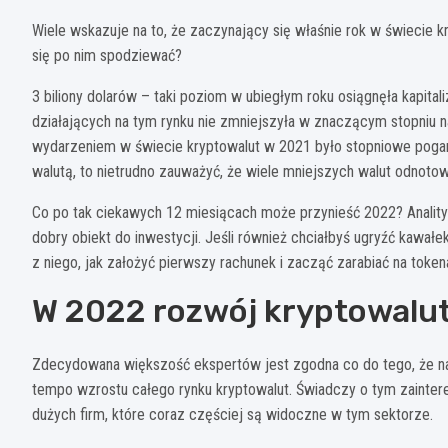
Wiele wskazuje na to, że zaczynający się właśnie rok w świecie 
się po nim spodziewać?
3 biliony dolarów – taki poziom w ubiegłym roku osiągnęła kapita
działających na tym rynku nie zmniejszyła w znaczącym stopniu
wydarzeniem w świecie kryptowalut w 2021 było stopniowe pogarsz
walutą, to nietrudno zauważyć, że wiele mniejszych walut odnoto
Co po tak ciekawych 12 miesiącach może przynieść 2022? Analityc
dobry obiekt do inwestycji. Jeśli również chciałbyś ugryźć kawał
z niego, jak założyć pierwszy rachunek i zacząć zarabiać na token
W 2022 rozwój kryptowalut
Zdecydowana większość ekspertów jest zgodna co do tego, że naj
tempo wzrostu całego rynku kryptowalut. Świadczy o tym zainteres
dużych firm, które coraz częściej są widoczne w tym sektorze.