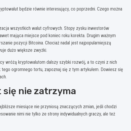
kryptowalut będzie równie interesujący, co poprzedni. Czego można
lizacja wszystkich walut cyfrowych. Stopy zysku inwestorów
 nawet mająca miejsce pod koniec roku korekta. Drugim ważnym
anie pozycji Bitcoina. Chociaż nadal jest najpopularniejszą
wuje dużo większe zwyżki.
y wróżą kryptowalutom dalszy szybki rozwój, a to czyni z nich
ek tego ogromnego tortu, zapoznaj się z tym artykułem. Dowiesz się
ach.
 się nie zatrzyma
bliższe miesiące nie przyniosą znaczących zmian, jeśli chodzi
owanie nimi nie tylko ze strony indywidualnych graczy, ale też