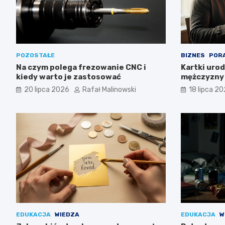
POZOSTAŁE
BIZNES
POR
Na czym polega frezowanie CNC i
Kartki uro
kiedy warto je zastosować
mężczyzny 
20 lipca 2026
Rafał Malinowski
18 lipca 2
EDUKACJA
WIEDZA
EDUKACJA
W