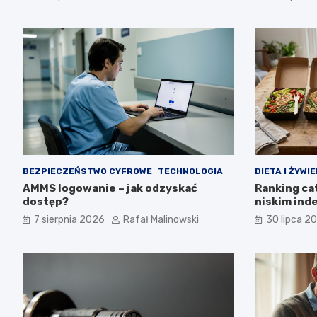
BEZPIECZEŃSTWO CYFROWE
TECHNOLOGIA
DIETA I ŻYWIE
AMMS logowanie – jak odzyskać
Ranking ca
dostęp?
niskim ind
7 sierpnia 2026
Rafał Malinowski
30 lipca 2