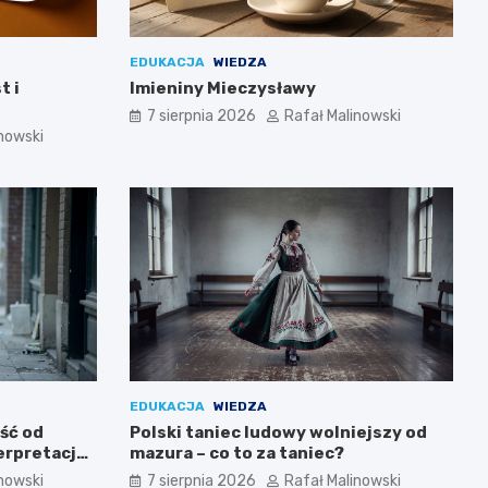
EDUKACJA
WIEDZA
t i
Imieniny Mieczysławy
7 sierpnia 2026
Rafał Malinowski
nowski
EDUKACJA
WIEDZA
ść od
Polski taniec ludowy wolniejszy od
erpretacja
mazura – co to za taniec?
nowski
7 sierpnia 2026
Rafał Malinowski