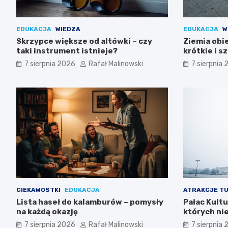
EDUKACJA
WIEDZA
EDUKACJA
W
Skrzypce większe od altówki – czy
Ziemia obi
taki instrument istnieje?
krótkie i 
7 sierpnia 2026
Rafał Malinowski
7 sierpnia
CIEKAWOSTKI
EDUKACJA
ATRAKCJE T
Lista haseł do kalamburów – pomysły
Pałac Kultu
na każdą okazję
których ni
7 sierpnia 2026
Rafał Malinowski
7 sierpnia