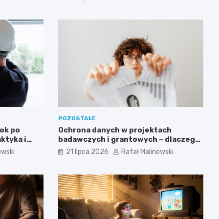
POZOSTAŁE
ok po
Ochrona danych w projektach
ktyka i
badawczych i grantowych – dlaczego
niszczenie dokumentów musi być
owski
21 lipca 2026
Rafał Malinowski
częścią procedury?