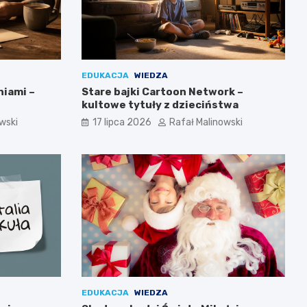
EDUKACJA
WIEDZA
niami –
Stare bajki Cartoon Network –
kultowe tytuły z dzieciństwa
wski
17 lipca 2026
Rafał Malinowski
EDUKACJA
WIEDZA