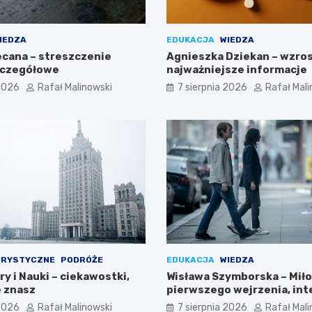
IEDZA
EDUKACJA
WIEDZA
ecana – streszczenie
Agnieszka Dziekan – wzros
szczegółowe
najważniejsze informacje
 2026
Rafał Malinowski
7 sierpnia 2026
Rafał Mali
URYSTYCZNE
PODRÓŻE
EDUKACJA
WIEDZA
ry i Nauki – ciekawostki,
Wisława Szymborska – Miło
e znasz
pierwszego wejrzenia, int
wiersza
 2026
Rafał Malinowski
7 sierpnia 2026
Rafał Mali