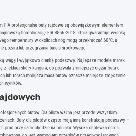
tem FIA profesjonalne buty rajdowe są obowiązkowym elementem
 najnowszą homologację FIA 8856-2018, która gwarantuje wysoką
wego temperatury w okolicach nóg mogą przekraczać 60°C, a
ie pożaru lub przegrzania tunelu środkowego.
iską wagę i wyjątkowo cienką podeszwę. Najlepsze modele marek
ę z lekkiej skóry kangura, co pozwala zmniejszyć ciężar buta o
nych lub torach mniejsza masa butów oznacza mniejsze zmęczenie
ch wyników.
 rajdowych
rofesjonalnych butów. Dla pilota ważna jest przede wszystkim
ążeniach. Buty dla pilotów często mają inną konstrukcję podeszwy –
ych prac przy samochodzie na odcinku. Wysoka cholewka chroni
kombinezonu, co jest wymogiem przepisów przeciwpożarowych.