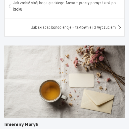
Jak zrobić strój boga greckiego Aresa – prosty pomysł krok po
wpisu
kroku
Jak składać kondolencje – taktownie i z wyczuciem
Imieniny Maryli