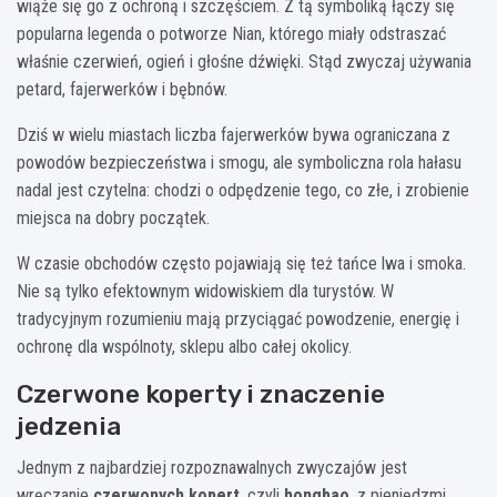
wiąże się go z ochroną i szczęściem. Z tą symboliką łączy się
popularna legenda o potworze Nian, którego miały odstraszać
właśnie czerwień, ogień i głośne dźwięki. Stąd zwyczaj używania
petard, fajerwerków i bębnów.
Dziś w wielu miastach liczba fajerwerków bywa ograniczana z
powodów bezpieczeństwa i smogu, ale symboliczna rola hałasu
nadal jest czytelna: chodzi o odpędzenie tego, co złe, i zrobienie
miejsca na dobry początek.
W czasie obchodów często pojawiają się też tańce lwa i smoka.
Nie są tylko efektownym widowiskiem dla turystów. W
tradycyjnym rozumieniu mają przyciągać powodzenie, energię i
ochronę dla wspólnoty, sklepu albo całej okolicy.
Czerwone koperty i znaczenie
jedzenia
Jednym z najbardziej rozpoznawalnych zwyczajów jest
wręczanie
czerwonych kopert
, czyli
hongbao
, z pieniędzmi.