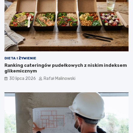
DIETA I ŻYWIENIE
Ranking cateringów pudełkowych z niskim indeksem
glikemicznym
30 lipca 2026
Rafał Malinowski