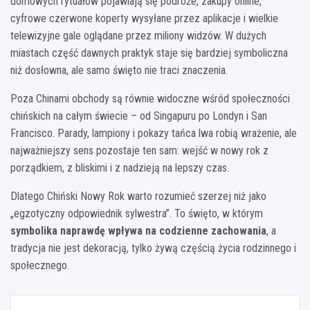
domowych rytuałów pojawiają się podróże, zakupy online,
cyfrowe czerwone koperty wysyłane przez aplikacje i wielkie
telewizyjne gale oglądane przez miliony widzów. W dużych
miastach część dawnych praktyk staje się bardziej symboliczna
niż dosłowna, ale samo święto nie traci znaczenia.
Poza Chinami obchody są równie widoczne wśród społeczności
chińskich na całym świecie – od Singapuru po Londyn i San
Francisco. Parady, lampiony i pokazy tańca lwa robią wrażenie, ale
najważniejszy sens pozostaje ten sam: wejść w nowy rok z
porządkiem, z bliskimi i z nadzieją na lepszy czas.
Dlatego Chiński Nowy Rok warto rozumieć szerzej niż jako
„egzotyczny odpowiednik sylwestra”. To święto, w którym
symbolika naprawdę wpływa na codzienne zachowania
, a
tradycja nie jest dekoracją, tylko żywą częścią życia rodzinnego i
społecznego.
Nawigacja