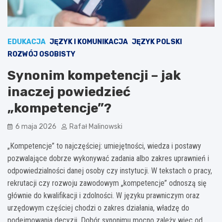
EDUKACJA
JĘZYK I KOMUNIKACJA
JĘZYK POLSKI
ROZWÓJ OSOBISTY
Synonim kompetencji – jak
inaczej powiedzieć
„kompetencje”?
6 maja 2026
Rafał Malinowski
„Kompetencje” to najczęściej: umiejętności, wiedza i postawy
pozwalające dobrze wykonywać zadania albo zakres uprawnień i
odpowiedzialności danej osoby czy instytucji. W tekstach o pracy,
rekrutacji czy rozwoju zawodowym „kompetencje” odnoszą się
głównie do kwalifikacji i zdolności. W języku prawniczym oraz
urzędowym częściej chodzi o zakres działania, władzę do
podejmowania decyzji. Dobór synonimu mocno zależy więc od