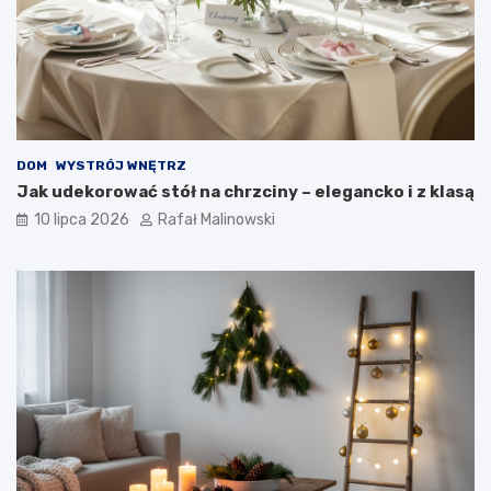
DOM
WYSTRÓJ WNĘTRZ
Jak udekorować stół na chrzciny – elegancko i z klasą
10 lipca 2026
Rafał Malinowski