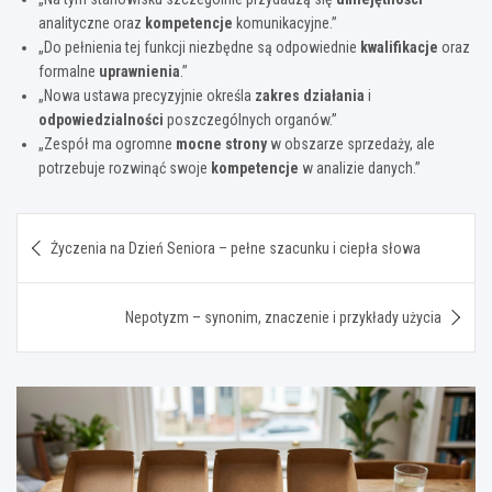
analityczne oraz
kompetencje
komunikacyjne.”
„Do pełnienia tej funkcji niezbędne są odpowiednie
kwalifikacje
oraz
formalne
uprawnienia
.”
„Nowa ustawa precyzyjnie określa
zakres działania
i
odpowiedzialności
poszczególnych organów.”
„Zespół ma ogromne
mocne strony
w obszarze sprzedaży, ale
potrzebuje rozwinąć swoje
kompetencje
w analizie danych.”
Nawigacja
Życzenia na Dzień Seniora – pełne szacunku i ciepła słowa
wpisu
Nepotyzm – synonim, znaczenie i przykłady użycia