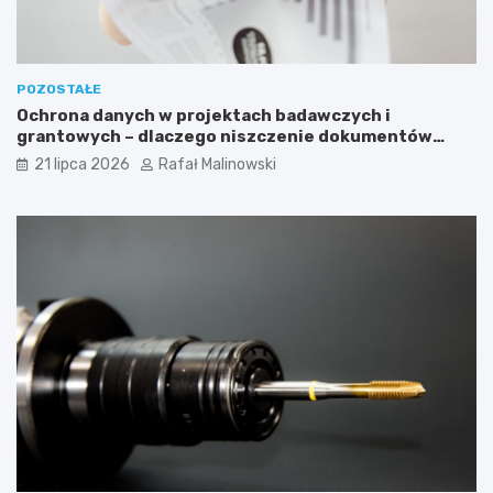
POZOSTAŁE
Ochrona danych w projektach badawczych i
grantowych – dlaczego niszczenie dokumentów
musi być częścią procedury?
21 lipca 2026
Rafał Malinowski