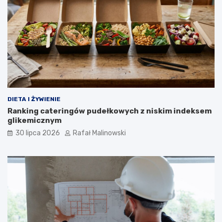
DIETA I ŻYWIENIE
Ranking cateringów pudełkowych z niskim indeksem
glikemicznym
30 lipca 2026
Rafał Malinowski