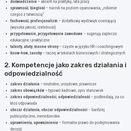
doświadczenie
– akcent na praktykę, lata pracy
sprawność
,
biegłość
– nacisk na poziom opanowania, „robienie
czegoś z łatwością”
fachowość
,
profesjonalizm
– dodatkowy wydźwięk oceniający
(wysoka jakość, rzetelność)
przygotowanie
,
przygotowanie zawodowe
– sugerują zaplecze
edukacyjne i praktyczne
talenty
,
atuty
,
mocne strony
– częste w języku HR i coachingowym
know-how
,
zasoby
– raczej w tekstach biznesowych i strategicznych
2. Kompetencje jako zakres działania i
odpowiedzialność
zakres działania
– neutralne, urzędowe, prawnicze
zakres obowiązków
– typowo kadrowe, opis stanowisk
zakres odpowiedzialności
,
odpowiedzialność
– podkreślają, za co
ktoś odpowiada
obszar działania
,
obszar odpowiedzialności
– bardziej
publicystyczne, menedżerskie
uprawnienia
,
upoważnienia
– formalne prawo do podejmowania
decyzji