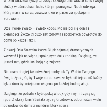
W Dniu Strażaka życzę Ci, żebyś każdego dnia widział sens swojej
służby w uśmiechach ludzi, którym pomagasz. Niech odwaga,
którą masz w sercu, zawsze idzie w parze ze spokojem i
zdrowiem.
Dziś Twoje święto – święto kogoś, kto nie boi się ognia i
ciemności. Życzę Ci dużo siły, zdrowia i spokojnych powrotów do
domu po każdej akcji.
Z okazji Dnia Strażaka życzę Ci jak najmniej dramatycznych
wezwań i jak najwięcej spokojnych dni z rodziną. Dziękuję, że
jesteś tam, gdzie inni boją się zajrzeć.
Nie znam drugiej tak odważnej osoby jak Ty. W dniu Twojego
święta życzę Ci, by Twoje serce zawsze było silniejsze niż każdy
lęk, a dom był miejscem ukojenia po każdej trudnej akcji.
Dziękuję, że potrafisz być opoką wtedy, gdy innym trzęsą się
ręce. Z okazji Dnia Strażaka życzę Ci zdrowia, odporności i wielu
powodów do dumy z munduru, który nosisz.