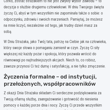
Córko, zostać strażakiem to nie jest zwykły wybór zawodu – to
decyzja o służbie drugiemu człowiekowi. W dniu Twojego święta
życzę Ci, abyś w tym wszystkim nie zapominała także o sobie: o
odpoczynku, zdrowiu i swoich marzeniach. Pamiętaj, że możesz
na mnie liczyć, niezależnie od tego, jak trudny dzień masz za
sobą.
W Dniu Strażaka, jako Twój tata, patrzę na Ciebie jak na człowieka,
który swoje słowa o pomaganiu zamienił w czyn. Życzę Ci siły
większej niż każdy pożar i spokoju, który pozwala wrócić do
równowagi po najtrudniejszych akcjach. Niech to, co robisz,
zawsze przynosi Ci też dumę i satysfakcję, a nie tylko zmęczenie.
Życzenia formalne – od instytucji,
przełożonych, współpracowników
Z okazji Dnia Strażaka składam Ci serdeczne podziękowania za
Twoją ofiarną służbę, zaangażowanie i gotowość do niesienia
pomocy o każdej porze dnia i nocy. Życzę Ci przede wszystkim