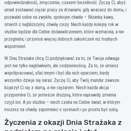
odpowiedzialność, zmęczenie, czasem bezsilność. Życzę Ci, abyś
umiał zostawiać ciężar pracy za drzwiami, gdy wracasz do domu, i
pozwalał sobie na zwykłe, spokojne chwile – filiżankę kawy,
śmiech z najbliższymi, chwilę ciszy. Niech każdy kolejny rok w
służbie będzie dla Ciebie doświadczeniem, które wzmacnia, a nie
przygniata, i przynosi więcej dobrych zakończeń niż trudnych
wspomnień.
W Dniu Strażaka chcę Ci podziękować za to, że Twoja odwaga
jest nie tylko nagłówkiem, ale codziennością. Za to, że umiesz
współpracować, ufać innym i być dla nich oparciem, kiedy
wszystko dzieje się naraz. Życzę Ci, aby Twój mundur zawsze
kojarzył Ci się z dumą, a nie ciężarem. Niech każda akcja
przypomina Ci, że jesteście drużyną, która naprawdę zmienia
czyjś los. A po służbie – niech czeka na Ciebie świat, w którym
możesz na chwilę zapomnieć o syrenach i po prostu być sobą.
Życzenia z okazji Dnia Strażaka z