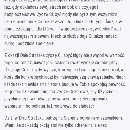
raz, gdy odkładasz swój strach na bok dla czyjegoś
bezpieczeństwa. Życzę Ci, byś nigdy nie był z tym wszystkim
sam – niech obok Ciebie zawsze stoją ludzie, których ufasz, a w
domu czekają ci, dla których Twoje bezpieczne „wróciłem” jest
najważniejszym słowem. Niech ta służba daje Ci także radość,
dumę i poczucie spełnienia.
Z okazji Dnia Strażaka życzę Ci, abyś nigdy nie zwątpił w wartość
tego, co robisz, nawet jeśli czasem świat wydaje się obojętny.
Dziękuję Ci za każdy wyjazd, którego nikt nie nagrał i nie opisał, a
który dla konkretnych ludzi był najważniejszą chwilą ratunku. Niech
każda taka niewidzialna historia buduje w Tobie spokojną pewność,
że jesteś na swoim miejscu. Życzę Ci zdrowia, siły fizycznej i
psychicznej oraz odwagi, by w razie potrzeby poprosić o
wsparcie – bo bohater też ma prawo do słabości.
Dziś, w Dniu Strażaka, patrzę na Ciebie z ogromnym szacunkiem.
Wiem, że za każdą akcją stoi nie tylko adrenalina, ale też