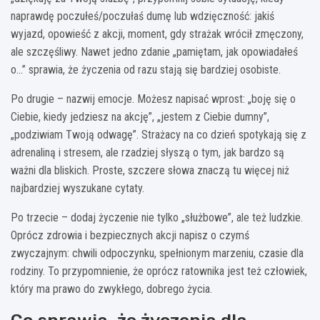
naprawdę poczułeś/poczułaś dumę lub wdzięczność: jakiś
wyjazd, opowieść z akcji, moment, gdy strażak wrócił zmęczony,
ale szczęśliwy. Nawet jedno zdanie „pamiętam, jak opowiadałeś
o…” sprawia, że życzenia od razu stają się bardziej osobiste.
Po drugie – nazwij emocje. Możesz napisać wprost: „boję się o
Ciebie, kiedy jedziesz na akcję”, „jestem z Ciebie dumny”,
„podziwiam Twoją odwagę”. Strażacy na co dzień spotykają się z
adrenaliną i stresem, ale rzadziej słyszą o tym, jak bardzo są
ważni dla bliskich. Proste, szczere słowa znaczą tu więcej niż
najbardziej wyszukane cytaty.
Po trzecie – dodaj życzenie nie tylko „służbowe”, ale też ludzkie.
Oprócz zdrowia i bezpiecznych akcji napisz o czymś
zwyczajnym: chwili odpoczynku, spełnionym marzeniu, czasie dla
rodziny. To przypomnienie, że oprócz ratownika jest też człowiek,
który ma prawo do zwykłego, dobrego życia.