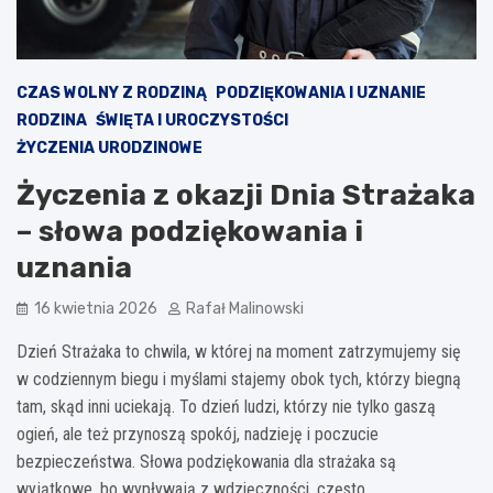
CZAS WOLNY Z RODZINĄ
PODZIĘKOWANIA I UZNANIE
RODZINA
ŚWIĘTA I UROCZYSTOŚCI
ŻYCZENIA URODZINOWE
Życzenia z okazji Dnia Strażaka
– słowa podziękowania i
uznania
16 kwietnia 2026
Rafał Malinowski
Dzień Strażaka to chwila, w której na moment zatrzymujemy się
w codziennym biegu i myślami stajemy obok tych, którzy biegną
tam, skąd inni uciekają. To dzień ludzi, którzy nie tylko gaszą
ogień, ale też przynoszą spokój, nadzieję i poczucie
bezpieczeństwa. Słowa podziękowania dla strażaka są
wyjątkowe, bo wypływają z wdzięczności, często