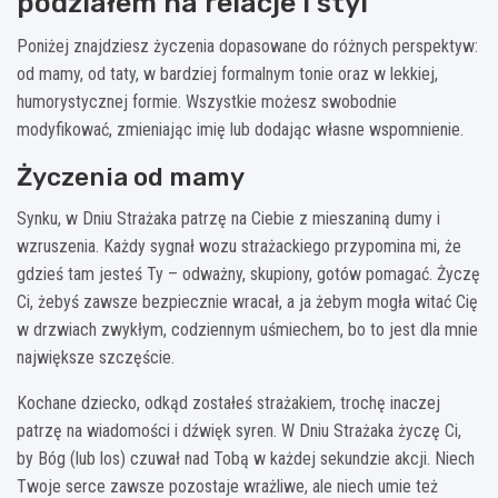
podziałem na relacje i styl
Poniżej znajdziesz życzenia dopasowane do różnych perspektyw:
od mamy, od taty, w bardziej formalnym tonie oraz w lekkiej,
humorystycznej formie. Wszystkie możesz swobodnie
modyfikować, zmieniając imię lub dodając własne wspomnienie.
Życzenia od mamy
Synku, w Dniu Strażaka patrzę na Ciebie z mieszaniną dumy i
wzruszenia. Każdy sygnał wozu strażackiego przypomina mi, że
gdzieś tam jesteś Ty – odważny, skupiony, gotów pomagać. Życzę
Ci, żebyś zawsze bezpiecznie wracał, a ja żebym mogła witać Cię
w drzwiach zwykłym, codziennym uśmiechem, bo to jest dla mnie
największe szczęście.
Kochane dziecko, odkąd zostałeś strażakiem, trochę inaczej
patrzę na wiadomości i dźwięk syren. W Dniu Strażaka życzę Ci,
by Bóg (lub los) czuwał nad Tobą w każdej sekundzie akcji. Niech
Twoje serce zawsze pozostaje wrażliwe, ale niech umie też