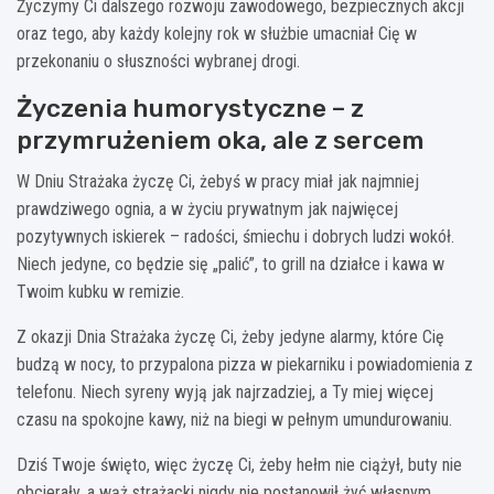
Życzymy Ci dalszego rozwoju zawodowego, bezpiecznych akcji
oraz tego, aby każdy kolejny rok w służbie umacniał Cię w
przekonaniu o słuszności wybranej drogi.
Życzenia humorystyczne – z
przymrużeniem oka, ale z sercem
W Dniu Strażaka życzę Ci, żebyś w pracy miał jak najmniej
prawdziwego ognia, a w życiu prywatnym jak najwięcej
pozytywnych iskierek – radości, śmiechu i dobrych ludzi wokół.
Niech jedyne, co będzie się „palić”, to grill na działce i kawa w
Twoim kubku w remizie.
Z okazji Dnia Strażaka życzę Ci, żeby jedyne alarmy, które Cię
budzą w nocy, to przypalona pizza w piekarniku i powiadomienia z
telefonu. Niech syreny wyją jak najrzadziej, a Ty miej więcej
czasu na spokojne kawy, niż na biegi w pełnym umundurowaniu.
Dziś Twoje święto, więc życzę Ci, żeby hełm nie ciążył, buty nie
obcierały, a wąż strażacki nigdy nie postanowił żyć własnym