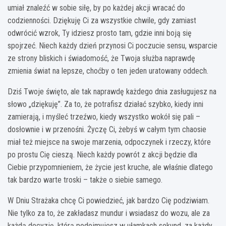
umiał znaleźć w sobie siłę, by po każdej akcji wracać do
codzienności. Dziękuję Ci za wszystkie chwile, gdy zamiast
odwrócić wzrok, Ty idziesz prosto tam, gdzie inni boją się
spojrzeć. Niech każdy dzień przynosi Ci poczucie sensu, wsparcie
ze strony bliskich i świadomość, że Twoja służba naprawdę
zmienia świat na lepsze, choćby o ten jeden uratowany oddech.
Dziś Twoje święto, ale tak naprawdę każdego dnia zasługujesz na
słowo „dziękuję”. Za to, że potrafisz działać szybko, kiedy inni
zamierają, i myśleć trzeźwo, kiedy wszystko wokół się pali –
dosłownie i w przenośni. Życzę Ci, żebyś w całym tym chaosie
miał też miejsce na swoje marzenia, odpoczynek i rzeczy, które
po prostu Cię cieszą. Niech każdy powrót z akcji będzie dla
Ciebie przypomnieniem, że życie jest kruche, ale właśnie dlatego
tak bardzo warte troski – także o siebie samego.
W Dniu Strażaka chcę Ci powiedzieć, jak bardzo Cię podziwiam.
Nie tylko za to, że zakładasz mundur i wsiadasz do wozu, ale za
każdą decyzję, którą podejmujesz w ułamkach sekund, za każdy