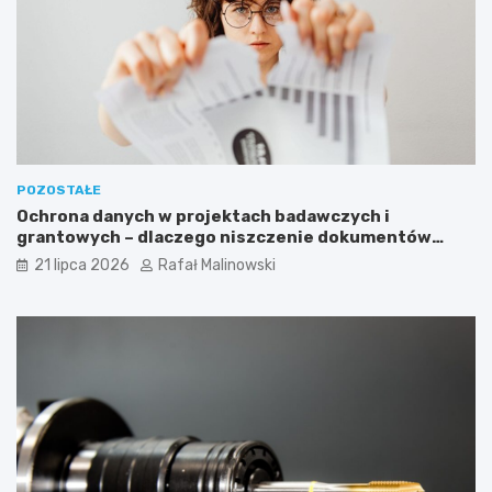
POZOSTAŁE
Ochrona danych w projektach badawczych i
grantowych – dlaczego niszczenie dokumentów
musi być częścią procedury?
21 lipca 2026
Rafał Malinowski