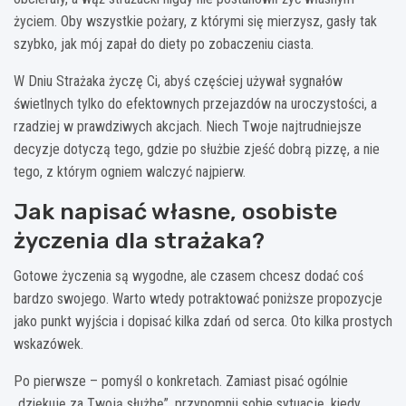
życiem. Oby wszystkie pożary, z którymi się mierzysz, gasły tak
szybko, jak mój zapał do diety po zobaczeniu ciasta.
W Dniu Strażaka życzę Ci, abyś częściej używał sygnałów
świetlnych tylko do efektownych przejazdów na uroczystości, a
rzadziej w prawdziwych akcjach. Niech Twoje najtrudniejsze
decyzje dotyczą tego, gdzie po służbie zjeść dobrą pizzę, a nie
tego, z którym ogniem walczyć najpierw.
Jak napisać własne, osobiste
życzenia dla strażaka?
Gotowe życzenia są wygodne, ale czasem chcesz dodać coś
bardzo swojego. Warto wtedy potraktować poniższe propozycje
jako punkt wyjścia i dopisać kilka zdań od serca. Oto kilka prostych
wskazówek.
Po pierwsze – pomyśl o konkretach. Zamiast pisać ogólnie
„dziękuję za Twoją służbę”, przypomnij sobie sytuację, kiedy