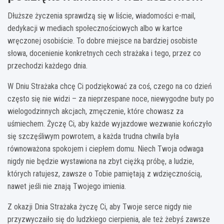
Dłuższe życzenia sprawdzą się w liście, wiadomości e-mail,
dedykacji w mediach społecznościowych albo w kartce
wręczonej osobiście. To dobre miejsce na bardziej osobiste
słowa, docenienie konkretnych cech strażaka i tego, przez co
przechodzi każdego dnia.
W Dniu Strażaka chcę Ci podziękować za coś, czego na co dzień
często się nie widzi – za nieprzespane noce, niewygodne buty po
wielogodzinnych akcjach, zmęczenie, które chowasz za
uśmiechem. Życzę Ci, aby każde wyjazdowe wezwanie kończyło
się szczęśliwym powrotem, a każda trudna chwila była
równoważona spokojem i ciepłem domu. Niech Twoja odwaga
nigdy nie będzie wystawiona na zbyt ciężką próbę, a ludzie,
których ratujesz, zawsze o Tobie pamiętają z wdzięcznością,
nawet jeśli nie znają Twojego imienia.
Z okazji Dnia Strażaka życzę Ci, aby Twoje serce nigdy nie
przyzwyczaiło się do ludzkiego cierpienia, ale też żebyś zawsze