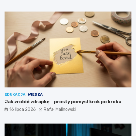
EDUKACJA
WIEDZA
Jak zrobić zdrapkę – prosty pomysł krok po kroku
16 lipca 2026
Rafał Malinowski