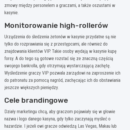
zmowy między personelem a graczami, a także oszustami w
kasynie.
Monitorowanie high-rollerów
Urządzenia do śledzenia żetonów w kasynie przydatne są nie
tylko do rozprawiania się z przestępcami, ale również do
znajdowania klientów VIP. Takie osoby wydają w kasynie kupę
forsy. A do tego są gotowe rozstać się ze znaczną częścią
swojego bankrolla, gdy otrzymają wystarczającą zachętę.
Wyśledzenie graczy VIP pozwala zarządowi na zaproszenie ich
do patronatu za pomocą nagród, zachęcając ich do obstawiania
jeszcze większych pieniędzy.
Cele brandingowe
Działy marketingu chcą, aby graczom pojawiały się w głowie
nazwa i logo danego kasyna, gdy tylko zaczynają myśleć o
hazardzie. I jeżeli owi gracze odwiedzą Las Vegas, Makau lub