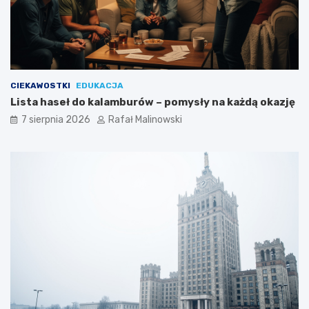
CIEKAWOSTKI
EDUKACJA
Lista haseł do kalamburów – pomysły na każdą okazję
7 sierpnia 2026
Rafał Malinowski