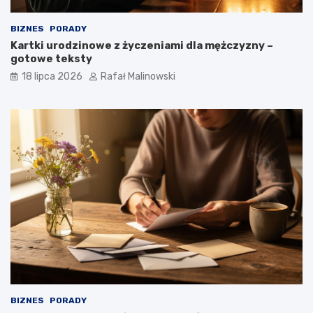
BIZNES
PORADY
Kartki urodzinowe z życzeniami dla mężczyzny –
gotowe teksty
18 lipca 2026
Rafał Malinowski
BIZNES
PORADY