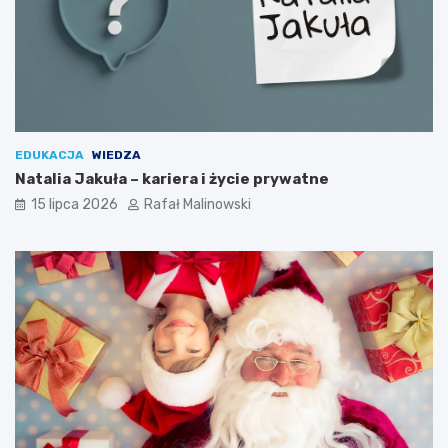
EDUKACJA
WIEDZA
Natalia Jakuła – kariera i życie prywatne
15 lipca 2026
Rafał Malinowski