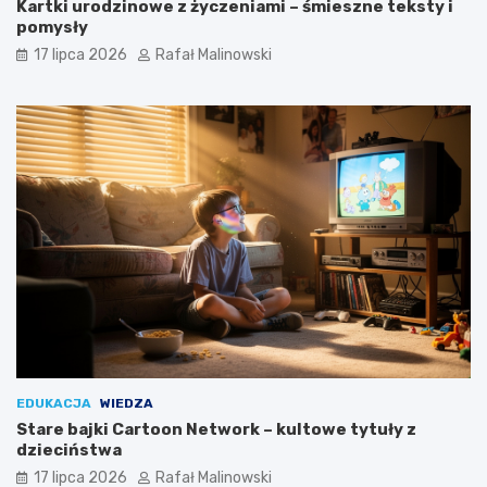
Kartki urodzinowe z życzeniami – śmieszne teksty i
pomysły
17 lipca 2026
Rafał Malinowski
EDUKACJA
WIEDZA
Stare bajki Cartoon Network – kultowe tytuły z
dzieciństwa
17 lipca 2026
Rafał Malinowski