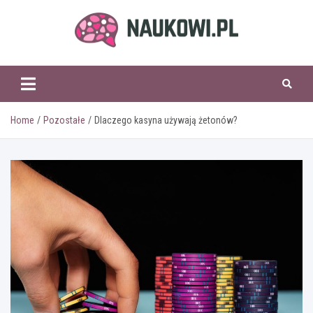
Skip
to
content
naukowi.pl
Home
Pozostałe
Dlaczego kasyna używają żetonów?