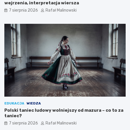
wejrzenia, interpretacja wiersza
7 sierpnia 2026
Rafał Malinowski
EDUKACJA
WIEDZA
Polski taniec ludowy wolniejszy od mazura – co to za
taniec?
7 sierpnia 2026
Rafał Malinowski