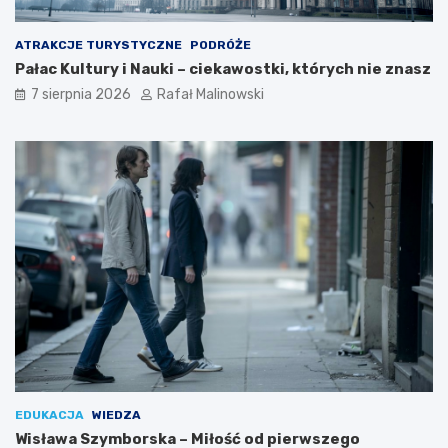
ATRAKCJE TURYSTYCZNE
PODRÓŻE
Pałac Kultury i Nauki – ciekawostki, których nie znasz
7 sierpnia 2026
Rafał Malinowski
EDUKACJA
WIEDZA
Wisława Szymborska – Miłość od pierwszego