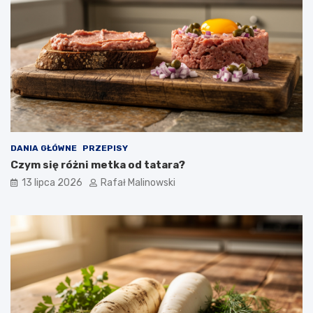
DANIA GŁÓWNE
PRZEPISY
Czym się różni metka od tatara?
13 lipca 2026
Rafał Malinowski