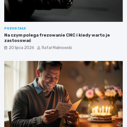
POZOSTAŁE
Na czym polega frezowanie CNC i kiedy warto je
zastosować
20 lipca 2026
Rafał Malinowski