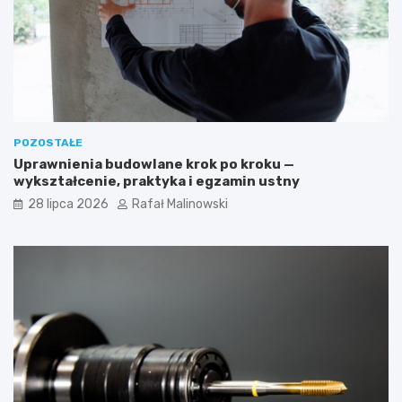
POZOSTAŁE
Uprawnienia budowlane krok po kroku —
wykształcenie, praktyka i egzamin ustny
28 lipca 2026
Rafał Malinowski