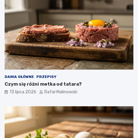
DANIA GŁÓWNE
PRZEPISY
Czym się różni metka od tatara?
13 lipca 2026
Rafał Malinowski