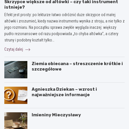
Skrzypce większe od altówki – czy taki instrument
istnieje?
Efekt jest prosty: po lekturze łatwo odróżnić duże skrzypce od małej
altówki i zrozumieć, kiedy nazwa instrumentu wynika z stroju, a nie tylko z
jego rozmiaru. Na początku sprawa zwykle wygląda inaczej: większy
pudło rezonansowe od razu podpowiada „to chyba altówka”, a cztery
struny i podobny kształt tylko…
Czytaj dalej
Ziemia obiecana – streszczenie krótkie i
szczegółowe
Agnieszka Dziekan – wzrost i
najważniejsze informacje
Imieniny Mieczysławy