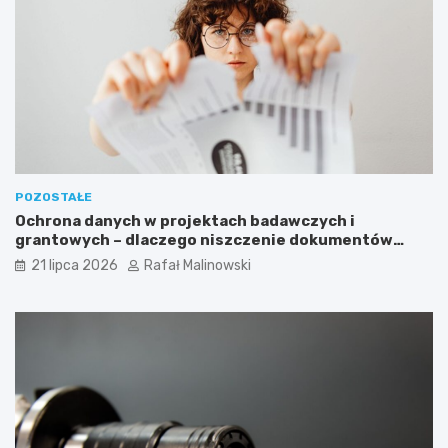
POZOSTAŁE
Ochrona danych w projektach badawczych i
grantowych – dlaczego niszczenie dokumentów
musi być częścią procedury?
21 lipca 2026
Rafał Malinowski