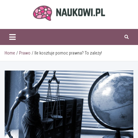
Skip
to
content
naukowi.pl
Home
Prawo
Ile kosztuje pomoc prawna? To zależy!