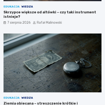
EDUKACJA
WIEDZA
Skrzypce większe od altówki – czy taki instrument
istnieje?
7 sierpnia 2026
Rafał Malinowski
EDUKACJA
WIEDZA
Ziemia obiecana – streszczenie krótkie i