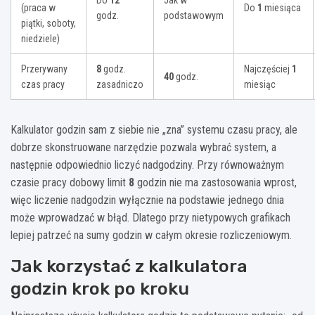
Do
12
Jak w
(praca w
Do
1
miesiąca
godz.
podstawowym
piątki, soboty,
niedziele)
Przerywany
8
godz.
Najczęściej
1
40
godz.
czas pracy
zasadniczo
miesiąc
Kalkulator godzin sam z siebie nie „zna” systemu czasu pracy, ale
dobrze skonstruowane narzędzie pozwala wybrać system, a
następnie odpowiednio liczyć nadgodziny. Przy równoważnym
czasie pracy dobowy limit
8
godzin nie ma zastosowania wprost,
więc liczenie nadgodzin wyłącznie na podstawie jednego dnia
może wprowadzać w błąd. Dlatego przy nietypowych grafikach
lepiej patrzeć na sumy godzin w całym okresie rozliczeniowym.
Jak korzystać z kalkulatora
godzin krok po kroku