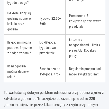
dobowego
tygodniowego?
Od której liczy się
Pora nocna:
8
godziny nocne w
Typowo
22:00–
kolejnych godzin w tym
kalkulatorze
6:00
przedziale
godzin?
Łącznie z
Ile godzin można
Do
48
godz.
nadgodzinami – limit z
pracować łącznie
tygodniowo
prawa UE i Kodeksu
z nadgodzinami?
przeciętnie
pracy
Ile nadgodzin
Zasadniczo do
Regulamin pracy/układ
można zlecić w
150
godz. / rok
może zwiększyć limit
roku?
Te wartości są dobrym punktem odniesienia przy ocenie wyniku z
kalkulatora godzin. Jeśli narzędzie pokazuje np. średnio
220
godzin miesięcznie przez kilka miesięcy z rzędu przy pełnym