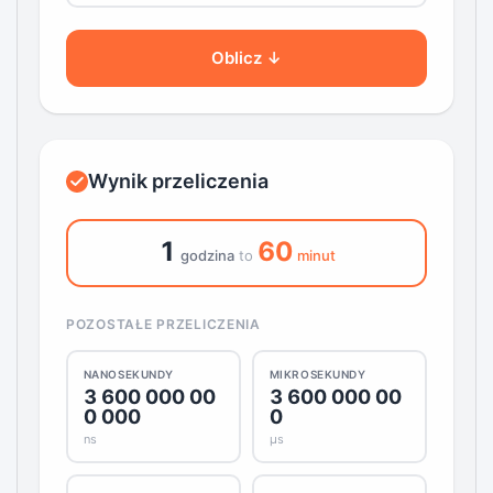
Oblicz ↓
Wynik przeliczenia
1
60
godzina
to
minut
POZOSTAŁE PRZELICZENIA
NANOSEKUNDY
MIKROSEKUNDY
3 600 000 00
3 600 000 00
0 000
0
ns
μs