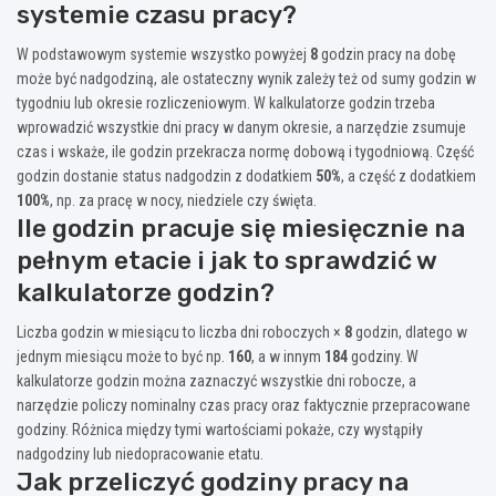
systemie czasu pracy?
W podstawowym systemie wszystko powyżej
8
godzin pracy na dobę
może być nadgodziną, ale ostateczny wynik zależy też od sumy godzin w
tygodniu lub okresie rozliczeniowym. W kalkulatorze godzin trzeba
wprowadzić wszystkie dni pracy w danym okresie, a narzędzie zsumuje
czas i wskaże, ile godzin przekracza normę dobową i tygodniową. Część
godzin dostanie status nadgodzin z dodatkiem
50%
, a część z dodatkiem
100%
, np. za pracę w nocy, niedziele czy święta.
Ile godzin pracuje się miesięcznie na
pełnym etacie i jak to sprawdzić w
kalkulatorze godzin?
Liczba godzin w miesiącu to liczba dni roboczych ×
8
godzin, dlatego w
jednym miesiącu może to być np.
160
, a w innym
184
godziny. W
kalkulatorze godzin można zaznaczyć wszystkie dni robocze, a
narzędzie policzy nominalny czas pracy oraz faktycznie przepracowane
godziny. Różnica między tymi wartościami pokaże, czy wystąpiły
nadgodziny lub niedopracowanie etatu.
Jak przeliczyć godziny pracy na