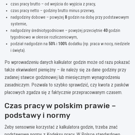
czas pracy brutto – od wejścia do wyjścia z pracy,
czas pracy netto – godziny brutto minus przerwy,
nadgodziny dobowe – powyżej
8
godzin na dobę przy podstawowym
systemie,
nadgodziny średniotygodniowe – powyżej przeciętnie
40
godzin
tygodniowo w okresie rozliczeniowym,
podział nadgodzin na
50%
i
100%
dodatku (np. praca w nocy, niedziele
i święta).
Po wprowadzeniu danych kalkulator godzin może od razu pokazać
także ekwiwalent pieniężny – ile należy się za dane godziny przy
zadanej stawce godzinowej lub miesięcznym wynagrodzeniu
zasadniczym. Pozwala to szybko sprawdzić, czy kwota z pasków
płacowych zgadza się z faktycznie przepracowanym czasem.
Czas pracy w polskim prawie –
podstawy i normy
Żeby sensownie korzystać z kalkulatora godzin, trzeba znać
podstawowe normy z Kodeksu pracy. W Polsce standardowo