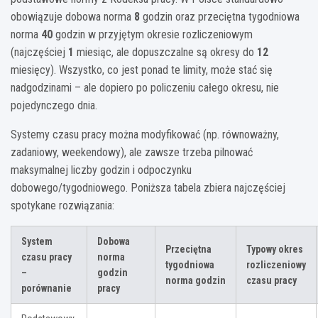
obowiązuje dobowa norma
8
godzin oraz przeciętna tygodniowa
norma
40
godzin w przyjętym okresie rozliczeniowym
(najczęściej
1
miesiąc, ale dopuszczalne są okresy do
12
miesięcy). Wszystko, co jest ponad te limity, może stać się
nadgodzinami – ale dopiero po policzeniu całego okresu, nie
pojedynczego dnia.
Systemy czasu pracy można modyfikować (np. równoważny,
zadaniowy, weekendowy), ale zawsze trzeba pilnować
maksymalnej liczby godzin i odpoczynku
dobowego/tygodniowego. Poniższa tabela zbiera najczęściej
spotykane rozwiązania:
System
Dobowa
Przeciętna
Typowy okres
czasu pracy
norma
tygodniowa
rozliczeniowy
–
godzin
norma godzin
czasu pracy
porównanie
pracy