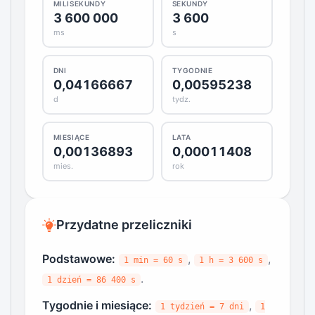
MILISEKUNDY
SEKUNDY
3 600 000
3 600
ms
s
DNI
TYGODNIE
0,04166667
0,00595238
d
tydz.
MIESIĄCE
LATA
0,00136893
0,00011408
mies.
rok
Przydatne przeliczniki
Podstawowe:
,
,
1 min = 60 s
1 h = 3 600 s
.
1 dzień = 86 400 s
Tygodnie i miesiące:
,
1 tydzień = 7 dni
1