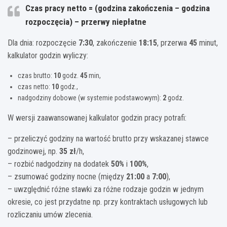
Czas pracy netto = (godzina zakończenia – godzina
rozpoczęcia) – przerwy niepłatne
Dla dnia: rozpoczęcie
7:30
, zakończenie
18:15
, przerwa
45
minut,
kalkulator godzin wyliczy:
czas brutto:
10
godz.
45
min,
czas netto:
10
godz.,
nadgodziny dobowe (w systemie podstawowym):
2
godz.
W wersji zaawansowanej kalkulator godzin pracy potrafi:
– przeliczyć godziny na wartość brutto przy wskazanej stawce
godzinowej, np.
35 zł
/h,
– rozbić nadgodziny na dodatek
50%
i
100%
,
– zsumować godziny nocne (między
21:00
a
7:00
),
– uwzględnić różne stawki za różne rodzaje godzin w jednym
okresie, co jest przydatne np. przy kontraktach usługowych lub
rozliczaniu umów zlecenia.