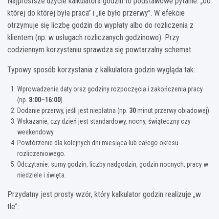
Najprostsze użycie kalkulatora godzin to podstawowe pytanie: „od
której do której była praca” i „ile było przerwy”. W efekcie
otrzymuje się liczbę godzin do wypłaty albo do rozliczenia z
klientem (np. w usługach rozliczanych godzinowo). Przy
codziennym korzystaniu sprawdza się powtarzalny schemat.
Typowy sposób korzystania z kalkulatora godzin wygląda tak:
Wprowadzenie daty oraz godziny rozpoczęcia i zakończenia pracy
(np.
8:00–16:00
).
Dodanie przerwy, jeśli jest niepłatna (np.
30
minut przerwy obiadowej).
Wskazanie, czy dzień jest standardowy, nocny, świąteczny czy
weekendowy.
Powtórzenie dla kolejnych dni miesiąca lub całego okresu
rozliczeniowego.
Odczytanie: sumy godzin, liczby nadgodzin, godzin nocnych, pracy w
niedziele i święta.
Przydatny jest prosty wzór, który kalkulator godzin realizuje „w
tle”: