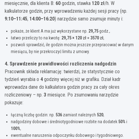
miesięcznie, dla klienta B:
60
godzin, stawka
120 zł
/h. W
kalkulatorze godzin, przy wprowadzeniu każdej sesji pracy (np.
9:10–11:45
,
14:00–16:20
) narzędzie samo zsumuje minuty i:
pokaże, że klient A ma już wykorzystane np.
29,75
godz.,
łatwo przeliczy to na kwotę:
29,75 × 120 zł = 3570 zł
,
pozwoli sprawdzić, ile godzin można jeszcze przepracować w danym
miesiącu, by nie przekroczyć limitu z umowy.
4. Sprawdzenie prawidłowości rozliczenia nadgodzin
Pracownik składa reklamację: twierdzi, że statystycznie co
tydzień wyrabia o
4
godziny więcej niż w grafiku. Dział kadr
wprowadza dane do kalkulatora godzin pracy za cały okres
rozliczeniowy – np.
3
miesiące. Po zsumowaniu narzędzie
pokazuje:
łączną liczbę godzin: np.
536
zamiast należnych
520
,
nadgodziny dobowe i średniotygodniowe rozbite na dodatek
50%
i
100%
,
ewentualne naruszenia odpoczynku dobowego i tygodniowego.