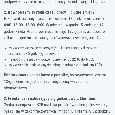
podpowie, czy nie naruszono odpoczynku dobowego
11
godzin.
2. Równoważny system czasu pracy – długie zmiany
Pracownik ochrony pracuje w systemie
12
-godzinnym: zmiany
6:00–18:00
i
18:00–6:00
. W miesiącu wypada
15
zmian po
12
godzin każda. Proste pomnożenie daje
180
godzin, ale dopiero
kalkulator godzin, ustawiony na równoważny system, pokaże:
czy w okresie rozliczeniowym (np.
3
miesiące) przekroczono
przeciętnie
40
godz. tygodniowo,
ile godzin przypada w porze nocnej (np. od
22:00
do
6:00
),
czy wystąpiły nadgodziny średniotygodniowe z dodatkiem
100%
.
Bez kalkulatora godzin łatwo o pomyłkę, bo pojedyncza zmiana
12
-godzinna nie jest od razu nadgodziną w systemie
równoważnym.
3. Freelancer rozliczający się godzinowo z klientem
Osoba pracująca na B2B ma kilka projektów i chce policzyć, czy
mieści się w zakontraktowanych limitach. Dla klienta A:
32
godziny