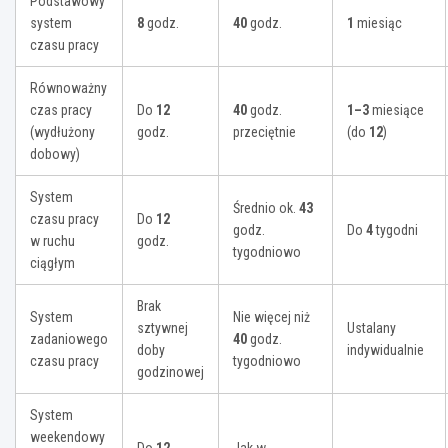
Podstawowy
system
8
godz.
40
godz.
1
miesiąc
czasu pracy
Równoważny
czas pracy
Do
12
40
godz.
1–3
miesiące
(wydłużony
godz.
przeciętnie
(do
12
)
dobowy)
System
Średnio ok.
43
czasu pracy
Do
12
godz.
Do
4
tygodni
w ruchu
godz.
tygodniowo
ciągłym
Brak
System
Nie więcej niż
sztywnej
Ustalany
zadaniowego
40
godz.
doby
indywidualnie
czasu pracy
tygodniowo
godzinowej
System
weekendowy