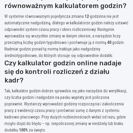
równoważnym kalkulatorem godzin?
W systemie równoważnym pojedyncza zmiana
12
-godzinna nie jest
automatycznie nadgodziną, dlatego w kalkulatorze godzin należy ustawić
odpowiedni system czasu pracy i okres rozliczeniowy. Następnie
wprowadza się wszystkie zmiany w danym okresie, a narzędzie liczy
przeciętną liczbę godzin tygodniowo i porównuje ją z normą
40
godzin.
Nadmiar godzin ponad tę normę traktuje jako nadgodziny
średniotygodniowe, do których stosuje się odpowiednie dodatki.
Czy kalkulator godzin online nadaje
się do kontroli rozliczeń z działu
kadr?
Tak, kalkulator godzin dobrze sprawdza się jako narzędzie do weryfikacji,
czy liczba godzin i nadgodzin na pasku wypłaty jest policzona
poprawnie. Wystarczy wprowadzić godziny rozpoczęcia i zakończenia
pracy z ewidencji czasu pracy i porównać sumę z danymi z systemu
kadrowo-płacowego. Przy dużych rozbieżnościach widać od razu, gdzie
mogło dojść do błędu – np. niepoliczonej zmiany w niedzielę lub braku
dodatku
100%
za święto.