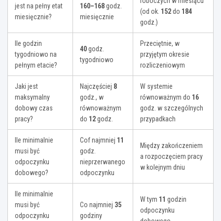
roboczych w miesiącu
jest na pełny etat
160–168
godz.
(od ok.
152
do
184
miesięcznie?
miesięcznie
godz.)
Ile godzin
Przeciętnie, w
40
godz.
tygodniowo na
przyjętym okresie
tygodniowo
pełnym etacie?
rozliczeniowym
Jaki jest
Najczęściej
8
W systemie
maksymalny
godz., w
równoważnym do
16
dobowy czas
równoważnym
godz. w szczególnych
pracy?
do
12
godz.
przypadkach
Ile minimalnie
Cof najmniej
11
Między zakończeniem
musi być
godz.
a rozpoczęciem pracy
odpoczynku
nieprzerwanego
w kolejnym dniu
dobowego?
odpoczynku
Ile minimalnie
W tym
11
godzin
musi być
Co najmniej
35
odpoczynku
odpoczynku
godziny