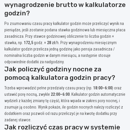
wynagrodzenie brutto w kalkulatorze
godzin?
Po zsumowaniu czasu pracy kalkulator godzin może przeliczyć wynik na
pieniądze, jeśli zostanie podana stawka godzinowa lub miesięczna płaca
zasadnicza. Przy stawce godzinowej obliczenie to liczba godzin ×
stawka, np.
172,5
godz. ×
28 zł
/h. Przy wynagrodzeniu miesięcznym
kalkulator godzin przelicza jedną godzinę jako pensja zasadnicza /
nominalna liczba godzin w danym miesiącu, a następnie stosuje
odpowiednie dodatki za nadgodziny.
Jak policzyć godziny nocne za
pomocą kalkulatora godzin pracy?
Trzeba wprowadzić pełne przedziały czasu pracy (np.
18:00–6:00
) oraz
ustawić porę nocną, zwykle
22:00–6:00
. Kalkulator godzin automatycznie
wydzieli z każdej zmiany tę część, która wpada w zakres pory nocnej, i
zsumuje ją osobno. Wynik pokaże, ile godzin nocnych należy rozliczyć z
dodatkiem oraz pozwoli od razu przeliczyć je na kwotę dodatku przy
zadanej stawce.
Jak rozliczyć czas pracy w systemie