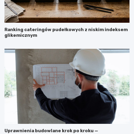
Ranking cateringów pudełkowych z niskim indeksem
glikemicznym
Uprawnienia budowlane krok po kroku —