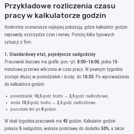
Przykładowe rozliczenia czasu
pracy w kalkulatorze godzin
Konkretne scenariusze najlepiej pokazują, gdzie kalkulator godzin
naprawdę oszczędza czas i nerwy. Poniżej kilka typowych
sytuacji z firm.
1. Standardowy etat, pojedyncze nadgodziny
Pracownik biurowy ma grafik: pon.–pt.
8:00–16:00
, jedna
15
-
minutowa przerwa wliczona w czas pracy. W pewnym tygodniu
zostaje dłużej w poniedziałek i środę: do
18:30
. Po wprowadzeniu
do kalkulatora godzin:
poniedziałek:
10,5
godz. brutto →
2,5
godz. nadliczbowe,
środa:
10,5
godz. brutto →
2,5
godz. nadliczbowe,
pozostałe dni: po
8
godzin.
W skali tygodnia pracownik ma
45
godzin. Kalkulator godzin
pokaże
5
nadgodzin, wskaże podstawę do dodatku
50%
, a także