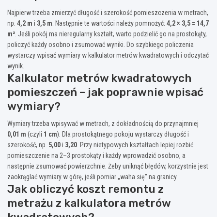
Najpierw trzeba zmierzyć długość i szerokość pomieszczenia w metrach,
np.
4,2 m
i
3,5 m
. Następnie te wartości należy pomnożyć:
4,2 × 3,5 = 14,7
m²
. Jeśli pokój ma nieregularny kształt, warto podzielić go na prostokąty,
policzyć każdy osobno i zsumować wyniki. Do szybkiego policzenia
wystarczy wpisać wymiary w kalkulator metrów kwadratowych i odczytać
wynik.
Kalkulator metrów kwadratowych
pomieszczeń – jak poprawnie wpisać
wymiary?
Wymiary trzeba wpisywać w metrach, z dokładnością do przynajmniej
0,01 m
(czyli
1 cm
). Dla prostokątnego pokoju wystarczy długość i
szerokość, np.
5,00
i
3,20
. Przy nietypowych kształtach lepiej rozbić
pomieszczenie na 2–3 prostokąty i każdy wprowadzić osobno, a
następnie zsumować powierzchnie. Żeby uniknąć błędów, korzystnie jest
zaokrąglać wymiary w górę, jeśli pomiar „waha się” na granicy.
Jak obliczyć koszt remontu z
metrażu z kalkulatora metrów