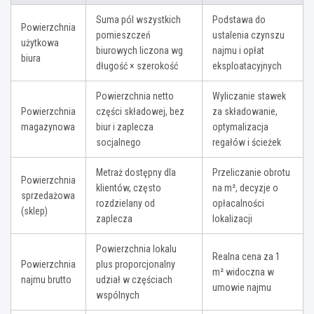
Suma pól wszystkich
Podstawa do
Powierzchnia
pomieszczeń
ustalenia czynszu
użytkowa
biurowych liczona wg
najmu i opłat
biura
długość × szerokość
eksploatacyjnych
Powierzchnia netto
Wyliczanie stawek
Powierzchnia
części składowej, bez
za składowanie,
magazynowa
biur i zaplecza
optymalizacja
socjalnego
regałów i ścieżek
Metraż dostępny dla
Przeliczanie obrotu
Powierzchnia
klientów, często
na m², decyzje o
sprzedażowa
rozdzielany od
opłacalności
(sklep)
zaplecza
lokalizacji
Powierzchnia lokalu
Realna cena za 1
Powierzchnia
plus proporcjonalny
m² widoczna w
najmu brutto
udział w częściach
umowie najmu
wspólnych