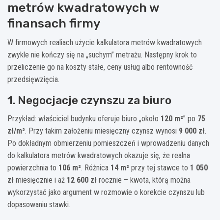
metrów kwadratowych w
finansach firmy
W firmowych realiach użycie kalkulatora metrów kwadratowych
zwykle nie kończy się na „suchym” metrażu. Następny krok to
przeliczenie go na koszty stałe, ceny usług albo rentowność
przedsięwzięcia.
1. Negocjacje czynszu za biuro
Przykład: właściciel budynku oferuje biuro „około
120 m²
” po
75
zł/m²
. Przy takim założeniu miesięczny czynsz wynosi
9 000 zł
.
Po dokładnym obmierzeniu pomieszczeń i wprowadzeniu danych
do kalkulatora metrów kwadratowych okazuje się, że realna
powierzchnia to
106 m²
. Różnica
14 m²
przy tej stawce to
1 050
zł
miesięcznie i aż
12 600 zł
rocznie – kwota, którą można
wykorzystać jako argument w rozmowie o korekcie czynszu lub
dopasowaniu stawki.