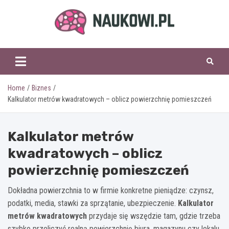
Skip
to
content
naukowi.pl
Home
Biznes
Kalkulator metrów kwadratowych – oblicz powierzchnię pomieszczeń
Kalkulator metrów
kwadratowych – oblicz
powierzchnię pomieszczeń
Dokładna powierzchnia to w firmie konkretne pieniądze: czynsz,
podatki, media, stawki za sprzątanie, ubezpieczenie.
Kalkulator
metrów kwadratowych
przydaje się wszędzie tam, gdzie trzeba
szybko przeliczyć realną powierzchnię biura, magazynu czy lokalu