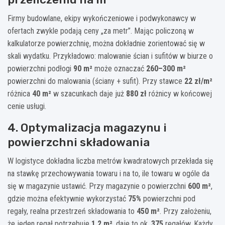
Firmy budowlane, ekipy wykończeniowe i podwykonawcy w
ofertach zwykle podają ceny „za metr”. Mając policzoną w
kalkulatorze powierzchnię, można dokładnie zorientować się w
skali wydatku. Przykładowo: malowanie ścian i sufitów w biurze o
powierzchni podłogi
90 m²
może oznaczać
260–300 m²
powierzchni do malowania (ściany + sufit). Przy stawce
22 zł/m²
różnica
40 m²
w szacunkach daje już
880 zł
różnicy w końcowej
cenie usługi.
4. Optymalizacja magazynu i
powierzchni składowania
W logistyce dokładna liczba metrów kwadratowych przekłada się
na stawkę przechowywania towaru i na to, ile towaru w ogóle da
się w magazynie ustawić. Przy magazynie o powierzchni
600 m²
,
gdzie można efektywnie wykorzystać
75%
powierzchni pod
regały, realna przestrzeń składowania to
450 m²
. Przy założeniu,
że jeden regał potrzebuje
1,2 m²
, daje to ok.
375
regałów. Każdy