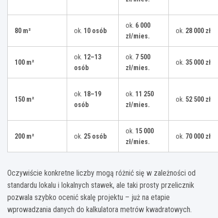
ok.
6 000
80 m²
ok.
10 osób
ok.
28 000 zł
zł/mies.
ok.
12–13
ok.
7 500
100 m²
ok.
35 000 zł
osób
zł/mies.
ok.
18–19
ok.
11 250
150 m²
ok.
52 500 zł
osób
zł/mies.
ok.
15 000
200 m²
ok.
25 osób
ok.
70 000 zł
zł/mies.
Oczywiście konkretne liczby mogą różnić się w zależności od
standardu lokalu i lokalnych stawek, ale taki prosty przelicznik
pozwala szybko ocenić skalę projektu – już na etapie
wprowadzania danych do kalkulatora metrów kwadratowych.