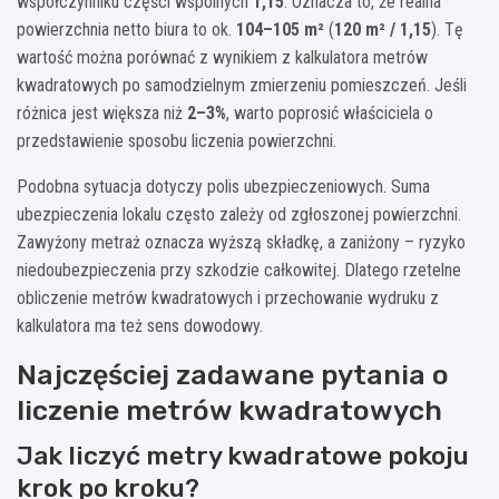
współczynniku części wspólnych
1,15
. Oznacza to, że realna
powierzchnia netto biura to ok.
104–105 m²
(
120 m² / 1,15
). Tę
wartość można porównać z wynikiem z kalkulatora metrów
kwadratowych po samodzielnym zmierzeniu pomieszczeń. Jeśli
różnica jest większa niż
2–3%
, warto poprosić właściciela o
przedstawienie sposobu liczenia powierzchni.
Podobna sytuacja dotyczy polis ubezpieczeniowych. Suma
ubezpieczenia lokalu często zależy od zgłoszonej powierzchni.
Zawyżony metraż oznacza wyższą składkę, a zaniżony – ryzyko
niedoubezpieczenia przy szkodzie całkowitej. Dlatego rzetelne
obliczenie metrów kwadratowych i przechowanie wydruku z
kalkulatora ma też sens dowodowy.
Najczęściej zadawane pytania o
liczenie metrów kwadratowych
Jak liczyć metry kwadratowe pokoju
krok po kroku?