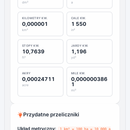
dm²
a
KILOMETRY KW.
CALE KW.
0,000001
1 550
km²
in²
STOPY KW.
JARDY KW.
10,7639
1,196
ft²
yd²
AKRY
MILE KW.
0,00024711
0,000000386
1
acre
mi²
Przydatne przeliczniki
Układ metryczny:
1 km² = 100 ha = 10 000 a