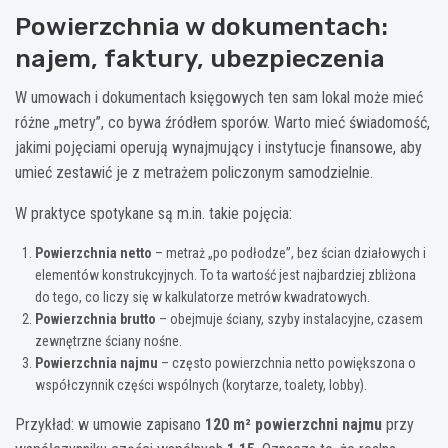
Powierzchnia w dokumentach:
najem, faktury, ubezpieczenia
W umowach i dokumentach księgowych ten sam lokal może mieć
różne „metry”, co bywa źródłem sporów. Warto mieć świadomość,
jakimi pojęciami operują wynajmujący i instytucje finansowe, aby
umieć zestawić je z metrażem policzonym samodzielnie.
W praktyce spotykane są m.in. takie pojęcia:
Powierzchnia netto
– metraż „po podłodze”, bez ścian działowych i
elementów konstrukcyjnych. To ta wartość jest najbardziej zbliżona
do tego, co liczy się w kalkulatorze metrów kwadratowych.
Powierzchnia brutto
– obejmuje ściany, szyby instalacyjne, czasem
zewnętrzne ściany nośne.
Powierzchnia najmu
– często powierzchnia netto powiększona o
współczynnik części wspólnych (korytarze, toalety, lobby).
Przykład: w umowie zapisano
120 m² powierzchni najmu
przy