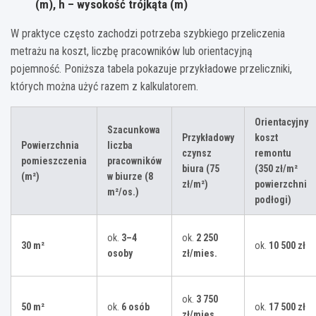
(m), h – wysokość trójkąta (m)
W praktyce często zachodzi potrzeba szybkiego przeliczenia
metrażu na koszt, liczbę pracowników lub orientacyjną
pojemność. Poniższa tabela pokazuje przykładowe przeliczniki,
których można użyć razem z kalkulatorem.
Orientacyjny
Szacunkowa
Przykładowy
koszt
Powierzchnia
liczba
czynsz
remontu
pomieszczenia
pracowników
biura (75
(350 zł/m²
(m²)
w biurze (8
zł/m²)
powierzchni
m²/os.)
podłogi)
ok.
3–4
ok.
2 250
30 m²
ok.
10 500 zł
osoby
zł/mies.
ok.
3 750
50 m²
ok.
6 osób
ok.
17 500 zł
zł/mies.