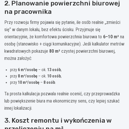
2. Planowanie powierzchni biurowej
na pracownika
Przy rozwoju firmy pojawia się pytanie, ile osób realnie „zmieści
się” w danym lokalu, bez efektu ścisku. Przyjmuje się
orientacyjnie, że komfortowa powierzchnia biurowa to
6–10 m²
na
osobę (stanowisko + ciągi komunikacyjne). Jeśli kalkulator metrów
kwadratowych pokazuje
80 m²
czystej powierzchni biurowej,
można założyć:
przy
6 m²/osobę
– ok.
13 osób
,
przy
8 m²/osobę
– ok.
10 osób
,
przy
10 m²/osobę
–
8 osób
.
Ta prosta kalkulacja pozwala realnie ocenić, czy przeprowadzka
lub powiększenie biura ma ekonomiczny sens, czy lepiej szukać
innej lokalizacji.
3. Koszt remontu i wykończenia w
przeliczeniu na m²