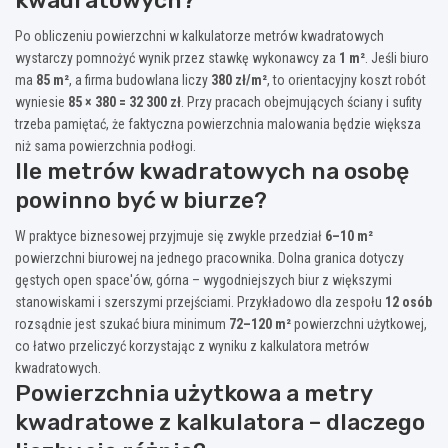
kwadratowych?
Po obliczeniu powierzchni w kalkulatorze metrów kwadratowych
wystarczy pomnożyć wynik przez stawkę wykonawcy za
1 m²
. Jeśli biuro
ma
85 m²
, a firma budowlana liczy
380 zł/m²
, to orientacyjny koszt robót
wyniesie
85 × 380 = 32 300 zł
. Przy pracach obejmujących ściany i sufity
trzeba pamiętać, że faktyczna powierzchnia malowania będzie większa
niż sama powierzchnia podłogi.
Ile metrów kwadratowych na osobę
powinno być w biurze?
W praktyce biznesowej przyjmuje się zwykle przedział
6–10 m²
powierzchni biurowej na jednego pracownika. Dolna granica dotyczy
gęstych open space'ów, górna – wygodniejszych biur z większymi
stanowiskami i szerszymi przejściami. Przykładowo dla zespołu
12 osób
rozsądnie jest szukać biura minimum
72–120 m²
powierzchni użytkowej,
co łatwo przeliczyć korzystając z wyniku z kalkulatora metrów
kwadratowych.
Powierzchnia użytkowa a metry
kwadratowe z kalkulatora – dlaczego