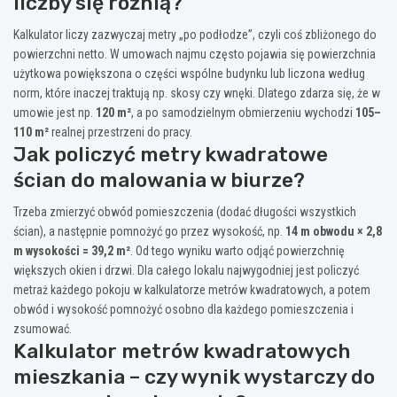
liczby się różnią?
Kalkulator liczy zazwyczaj metry „po podłodze”, czyli coś zbliżonego do
powierzchni netto. W umowach najmu często pojawia się powierzchnia
użytkowa powiększona o części wspólne budynku lub liczona według
norm, które inaczej traktują np. skosy czy wnęki. Dlatego zdarza się, że w
umowie jest np.
120 m²
, a po samodzielnym obmierzeniu wychodzi
105–
110 m²
realnej przestrzeni do pracy.
Jak policzyć metry kwadratowe
ścian do malowania w biurze?
Trzeba zmierzyć obwód pomieszczenia (dodać długości wszystkich
ścian), a następnie pomnożyć go przez wysokość, np.
14 m obwodu × 2,8
m wysokości = 39,2 m²
. Od tego wyniku warto odjąć powierzchnię
większych okien i drzwi. Dla całego lokalu najwygodniej jest policzyć
metraż każdego pokoju w kalkulatorze metrów kwadratowych, a potem
obwód i wysokość pomnożyć osobno dla każdego pomieszczenia i
zsumować.
Kalkulator metrów kwadratowych
mieszkania – czy wynik wystarczy do