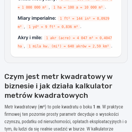
,
.
= 1 000 000 m²
1 ha = 100 a = 10 000 m²
Miary imperialne:
1 ft² = 144 in² = 0,0929
,
.
m²
1 yd² = 9 ft² = 0,836 m²
Akry i mile:
1 akr (acre) = 4 047 m² ≈ 0,4047
,
.
ha
1 mila kw. (mi²) = 640 akrów = 2,59 km²
Czym jest metr kwadratowy w
biznesie i jak działa kalkulator
metrów kwadratowych
Metr kwadratowy (
m²
) to pole kwadratu o boku
1 m
. W praktyce
firmowej ten pozornie prosty parametr decyduje o wysokości
czynszu, podatku od nieruchomości, opłatach eksploatacyjnych i o
tym, ilu ludzi da się realnie usadzić w biurze. W kalkulatorze