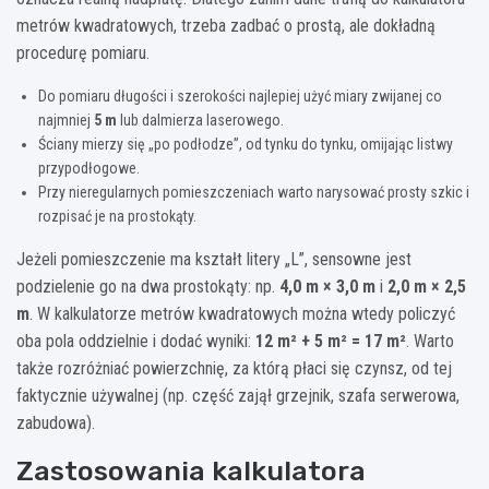
metrów kwadratowych, trzeba zadbać o prostą, ale dokładną
procedurę pomiaru.
Do pomiaru długości i szerokości najlepiej użyć miary zwijanej co
najmniej
5 m
lub dalmierza laserowego.
Ściany mierzy się „po podłodze”, od tynku do tynku, omijając listwy
przypodłogowe.
Przy nieregularnych pomieszczeniach warto narysować prosty szkic i
rozpisać je na prostokąty.
Jeżeli pomieszczenie ma kształt litery „L”, sensowne jest
podzielenie go na dwa prostokąty: np.
4,0 m × 3,0 m
i
2,0 m × 2,5
m
. W kalkulatorze metrów kwadratowych można wtedy policzyć
oba pola oddzielnie i dodać wyniki:
12 m² + 5 m² = 17 m²
. Warto
także rozróżniać powierzchnię, za którą płaci się czynsz, od tej
faktycznie używalnej (np. część zajął grzejnik, szafa serwerowa,
zabudowa).
Zastosowania kalkulatora