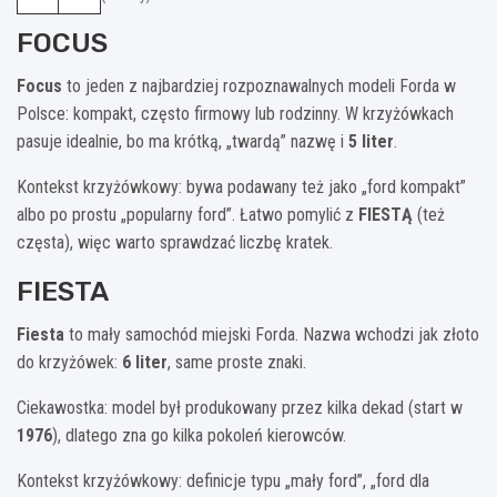
FOCUS
Focus
to jeden z najbardziej rozpoznawalnych modeli Forda w
Polsce: kompakt, często firmowy lub rodzinny. W krzyżówkach
pasuje idealnie, bo ma krótką, „twardą” nazwę i
5 liter
.
Kontekst krzyżówkowy: bywa podawany też jako „ford kompakt”
albo po prostu „popularny ford”. Łatwo pomylić z
FIESTĄ
(też
częsta), więc warto sprawdzać liczbę kratek.
FIESTA
Fiesta
to mały samochód miejski Forda. Nazwa wchodzi jak złoto
do krzyżówek:
6 liter
, same proste znaki.
Ciekawostka: model był produkowany przez kilka dekad (start w
1976
), dlatego zna go kilka pokoleń kierowców.
Kontekst krzyżówkowy: definicje typu „mały ford”, „ford dla