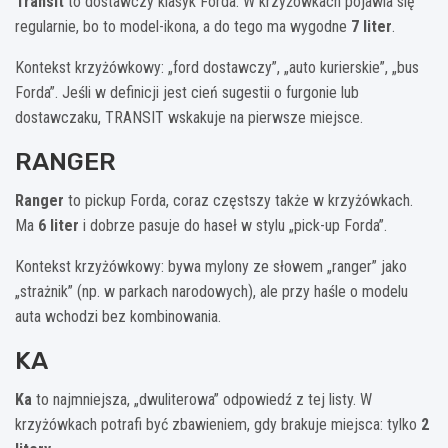
Transit
to dostawczy klasyk Forda. W krzyżówkach pojawia się
regularnie, bo to model-ikona, a do tego ma wygodne
7 liter
.
Kontekst krzyżówkowy: „ford dostawczy”, „auto kurierskie”, „bus
Forda”. Jeśli w definicji jest cień sugestii o furgonie lub
dostawczaku, TRANSIT wskakuje na pierwsze miejsce.
RANGER
Ranger
to pickup Forda, coraz częstszy także w krzyżówkach.
Ma
6 liter
i dobrze pasuje do haseł w stylu „pick-up Forda”.
Kontekst krzyżówkowy: bywa mylony ze słowem „ranger” jako
„strażnik” (np. w parkach narodowych), ale przy haśle o modelu
auta wchodzi bez kombinowania.
KA
Ka
to najmniejsza, „dwuliterowa” odpowiedź z tej listy. W
krzyżówkach potrafi być zbawieniem, gdy brakuje miejsca: tylko
2