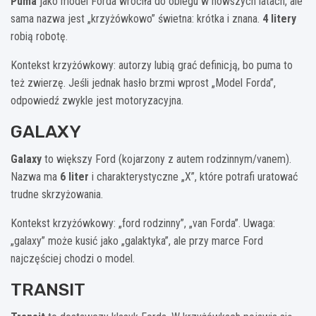
Puma
jako model Forda wróciła do obiegu w nowszych latach, ale
sama nazwa jest „krzyżówkowo” świetna: krótka i znana.
4 litery
robią robotę.
Kontekst krzyżówkowy: autorzy lubią grać definicją, bo puma to
też zwierzę. Jeśli jednak hasło brzmi wprost „Model Forda”,
odpowiedź zwykle jest motoryzacyjna.
GALAXY
Galaxy
to większy Ford (kojarzony z autem rodzinnym/vanem).
Nazwa ma
6 liter
i charakterystyczne „X”, które potrafi uratować
trudne skrzyżowania.
Kontekst krzyżówkowy: „ford rodzinny”, „van Forda”. Uwaga:
„galaxy” może kusić jako „galaktyka”, ale przy marce Ford
najczęściej chodzi o model.
TRANSIT