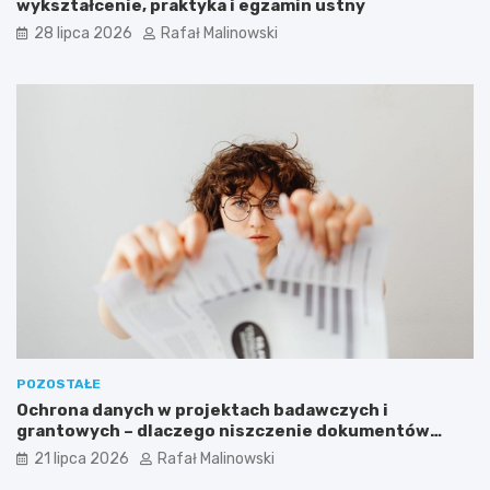
wykształcenie, praktyka i egzamin ustny
28 lipca 2026
Rafał Malinowski
POZOSTAŁE
Ochrona danych w projektach badawczych i
grantowych – dlaczego niszczenie dokumentów
musi być częścią procedury?
21 lipca 2026
Rafał Malinowski