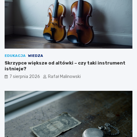
EDUKACJA
WIEDZA
Skrzypce większe od altówki – czy taki instrument
istnieje?
7 sierpnia 2026
Rafał Malinowski