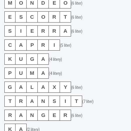
M
O
N
D
E
O
(6 liter)
E
S
C
O
R
T
(6 liter)
S
I
E
R
R
A
(6 liter)
C
A
P
R
I
(5 liter)
K
U
G
A
(4 litery)
P
U
M
A
(4 litery)
G
A
L
A
X
Y
(6 liter)
T
R
A
N
S
I
T
(7 liter)
R
A
N
G
E
R
(6 liter)
K
A
(2 litery)