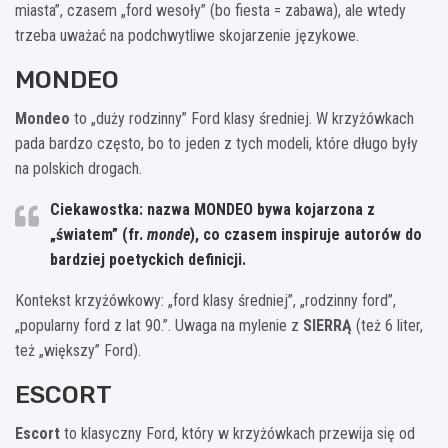
miasta”, czasem „ford wesoły” (bo fiesta = zabawa), ale wtedy
trzeba uważać na podchwytliwe skojarzenie językowe.
MONDEO
Mondeo
to „duży rodzinny” Ford klasy średniej. W krzyżówkach
pada bardzo często, bo to jeden z tych modeli, które długo były
na polskich drogach.
Ciekawostka: nazwa
MONDEO
bywa kojarzona z
„światem” (fr.
monde
), co czasem inspiruje autorów do
bardziej poetyckich definicji.
Kontekst krzyżówkowy: „ford klasy średniej”, „rodzinny ford”,
„popularny ford z lat 90.”. Uwaga na mylenie z
SIERRĄ
(też 6 liter,
też „większy” Ford).
ESCORT
Escort
to klasyczny Ford, który w krzyżówkach przewija się od