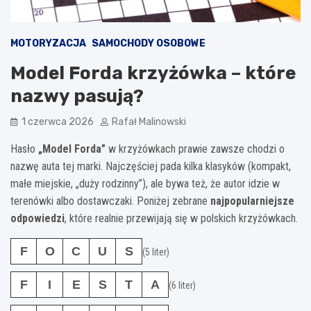
MOTORYZACJA
SAMOCHODY OSOBOWE
Model Forda krzyżówka – które
nazwy pasują?
1 czerwca 2026
Rafał Malinowski
Hasło
„Model Forda”
w krzyżówkach prawie zawsze chodzi o
nazwę auta tej marki. Najczęściej pada kilka klasyków (kompakt,
małe miejskie, „duży rodzinny”), ale bywa też, że autor idzie w
terenówki albo dostawczaki. Poniżej zebrane
najpopularniejsze
odpowiedzi
, które realnie przewijają się w polskich krzyżówkach.
F
O
C
U
S
(5 liter)
F
I
E
S
T
A
(6 liter)