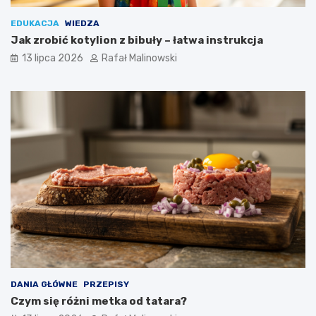
EDUKACJA
WIEDZA
Jak zrobić kotylion z bibuły – łatwa instrukcja
13 lipca 2026
Rafał Malinowski
DANIA GŁÓWNE
PRZEPISY
Czym się różni metka od tatara?