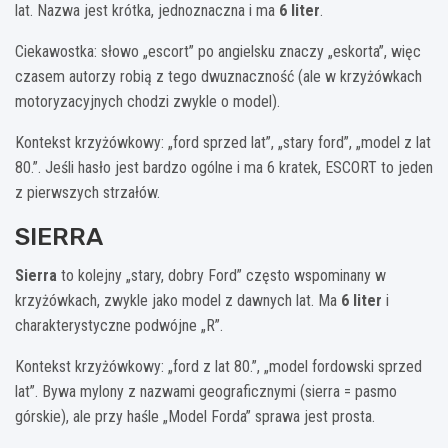
lat. Nazwa jest krótka, jednoznaczna i ma
6 liter
.
Ciekawostka: słowo „escort” po angielsku znaczy „eskorta”, więc
czasem autorzy robią z tego dwuznaczność (ale w krzyżówkach
motoryzacyjnych chodzi zwykle o model).
Kontekst krzyżówkowy: „ford sprzed lat”, „stary ford”, „model z lat
80.”. Jeśli hasło jest bardzo ogólne i ma 6 kratek, ESCORT to jeden
z pierwszych strzałów.
SIERRA
Sierra
to kolejny „stary, dobry Ford” często wspominany w
krzyżówkach, zwykle jako model z dawnych lat. Ma
6 liter
i
charakterystyczne podwójne „R”.
Kontekst krzyżówkowy: „ford z lat 80.”, „model fordowski sprzed
lat”. Bywa mylony z nazwami geograficznymi (sierra = pasmo
górskie), ale przy haśle „Model Forda” sprawa jest prosta.