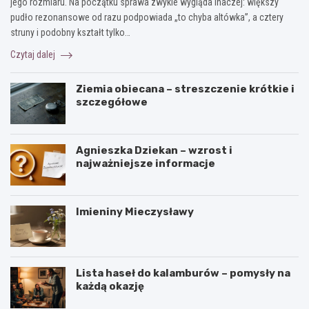
jego rozmiaru. Na początku sprawa zwykle wygląda inaczej: większy
pudło rezonansowe od razu podpowiada „to chyba altówka”, a cztery
struny i podobny kształt tylko…
Czytaj dalej
Ziemia obiecana – streszczenie krótkie i
szczegółowe
Agnieszka Dziekan – wzrost i
najważniejsze informacje
Imieniny Mieczysławy
Lista haseł do kalamburów – pomysły na
każdą okazję