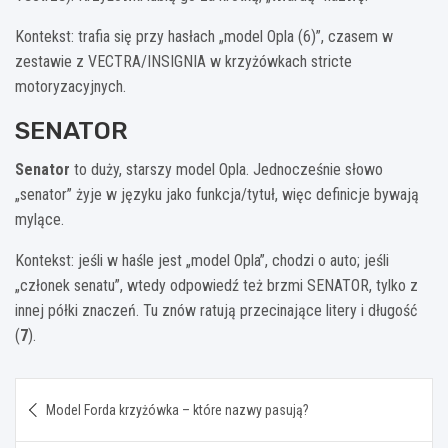
Kontekst: trafia się przy hasłach „model Opla (6)”, czasem w
zestawie z VECTRA/INSIGNIA w krzyżówkach stricte
motoryzacyjnych.
SENATOR
Senator
to duży, starszy model Opla. Jednocześnie słowo
„senator” żyje w języku jako funkcja/tytuł, więc definicje bywają
mylące.
Kontekst: jeśli w haśle jest „model Opla”, chodzi o auto; jeśli
„członek senatu”, wtedy odpowiedź też brzmi SENATOR, tylko z
innej półki znaczeń. Tu znów ratują przecinające litery i długość
(
7
).
Nawigacja
Model Forda krzyżówka – które nazwy pasują?
wpisu