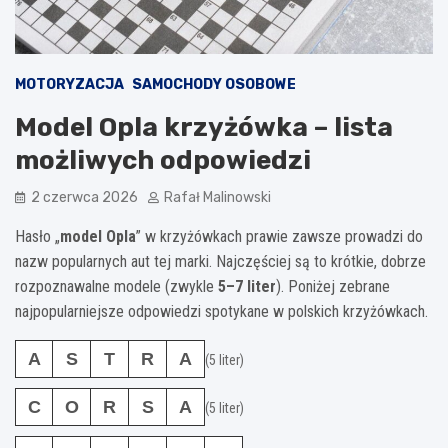
MOTORYZACJA
SAMOCHODY OSOBOWE
Model Opla krzyżówka – lista
możliwych odpowiedzi
2 czerwca 2026
Rafał Malinowski
Hasło „
model Opla
” w krzyżówkach prawie zawsze prowadzi do
nazw popularnych aut tej marki. Najczęściej są to krótkie, dobrze
rozpoznawalne modele (zwykle
5–7 liter
). Poniżej zebrane
najpopularniejsze odpowiedzi spotykane w polskich krzyżówkach.
A
S
T
R
A
(5 liter)
C
O
R
S
A
(5 liter)