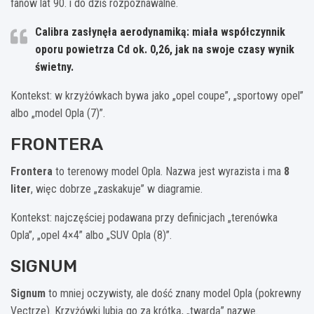
fanów lat 90. i do dziś rozpoznawalne.
Calibra zasłynęła aerodynamiką: miała współczynnik
oporu powietrza
Cd ok. 0,26
, jak na swoje czasy wynik
świetny.
Kontekst: w krzyżówkach bywa jako „opel coupe”, „sportowy opel”
albo „model Opla (7)”.
FRONTERA
Frontera
to terenowy model Opla. Nazwa jest wyrazista i ma
8
liter
, więc dobrze „zaskakuje” w diagramie.
Kontekst: najczęściej podawana przy definicjach „terenówka
Opla”, „opel 4×4” albo „SUV Opla (8)”.
SIGNUM
Signum
to mniej oczywisty, ale dość znany model Opla (pokrewny
Vectrze). Krzyżówki lubią go za krótką, „twardą” nazwę.