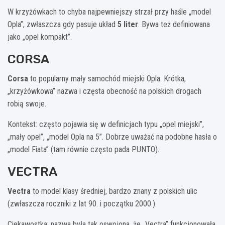
W krzyżówkach to chyba najpewniejszy strzał przy haśle „model
Opla”, zwłaszcza gdy pasuje układ
5 liter
. Bywa też definiowana
jako „opel kompakt”.
CORSA
Corsa
to popularny mały samochód miejski Opla. Krótka,
„krzyżówkowa” nazwa i częsta obecność na polskich drogach
robią swoje.
Kontekst: często pojawia się w definicjach typu „opel miejski”,
„mały opel”, „model Opla na 5”. Dobrze uważać na podobne hasła o
„model Fiata” (tam równie często pada PUNTO).
VECTRA
Vectra
to model klasy średniej, bardzo znany z polskich ulic
(zwłaszcza roczniki z lat 90. i początku 2000.).
Ciekawostka: nazwa była tak oswojona, że „Vectra” funkcjonowała