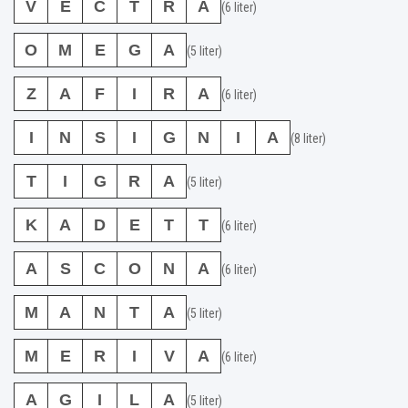
V
E
C
T
R
A
(6 liter)
O
M
E
G
A
(5 liter)
Z
A
F
I
R
A
(6 liter)
I
N
S
I
G
N
I
A
(8 liter)
T
I
G
R
A
(5 liter)
K
A
D
E
T
T
(6 liter)
A
S
C
O
N
A
(6 liter)
M
A
N
T
A
(5 liter)
M
E
R
I
V
A
(6 liter)
A
G
I
L
A
(5 liter)