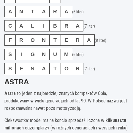
A
N
T
A
R
A
(6 liter)
C
A
L
I
B
R
A
(7 liter)
F
R
O
N
T
E
R
A
(8 liter)
S
I
G
N
U
M
(6 liter)
S
E
N
A
T
O
R
(7 liter)
ASTRA
Astra
to jeden z najbardziej znanych kompaktów Opla,
produkowany w wielu generacjach od lat 90. W Polsce nazwa jest
rozpoznawalna nawet poza motoryzacją.
Ciekawostka: model ma na koncie sprzedaż liczona w
kilkunastu
milionach
egzemplarzy (w różnych generacjach i wersjach rynku).