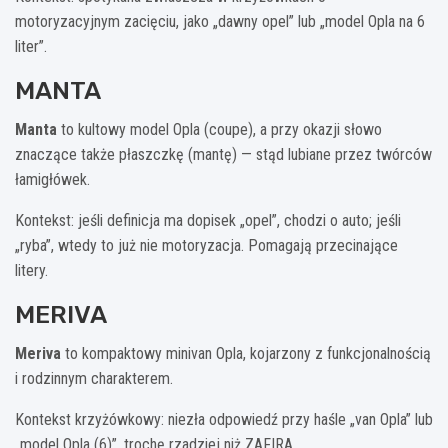
motoryzacyjnym zacięciu, jako „dawny opel” lub „model Opla na 6
liter”.
MANTA
Manta
to kultowy model Opla (coupe), a przy okazji słowo
znaczące także płaszczkę (mantę) — stąd lubiane przez twórców
łamigłówek.
Kontekst: jeśli definicja ma dopisek „opel”, chodzi o auto; jeśli
„ryba”, wtedy to już nie motoryzacja. Pomagają przecinające
litery.
MERIVA
Meriva
to kompaktowy minivan Opla, kojarzony z funkcjonalnością
i rodzinnym charakterem.
Kontekst krzyżówkowy: niezła odpowiedź przy haśle „van Opla” lub
„model Opla (6)”, trochę rzadziej niż ZAFIRA.