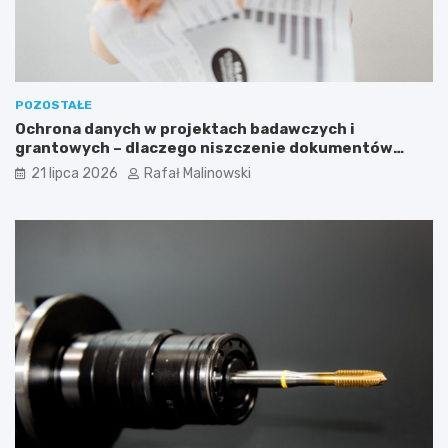
POZOSTAŁE
Ochrona danych w projektach badawczych i
grantowych – dlaczego niszczenie dokumentów
musi być częścią procedury?
21 lipca 2026
Rafał Malinowski