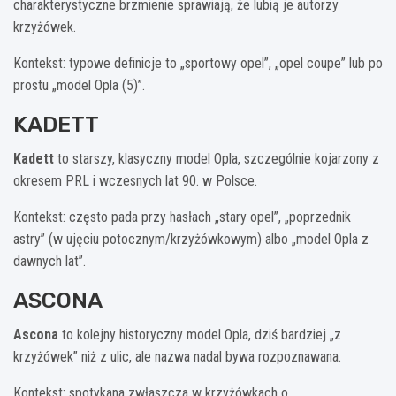
charakterystyczne brzmienie sprawiają, że lubią je autorzy
krzyżówek.
Kontekst: typowe definicje to „sportowy opel”, „opel coupe” lub po
prostu „model Opla (5)”.
KADETT
Kadett
to starszy, klasyczny model Opla, szczególnie kojarzony z
okresem PRL i wczesnych lat 90. w Polsce.
Kontekst: często pada przy hasłach „stary opel”, „poprzednik
astry” (w ujęciu potocznym/krzyżówkowym) albo „model Opla z
dawnych lat”.
ASCONA
Ascona
to kolejny historyczny model Opla, dziś bardziej „z
krzyżówek” niż z ulic, ale nazwa nadal bywa rozpoznawana.
Kontekst: spotykana zwłaszcza w krzyżówkach o