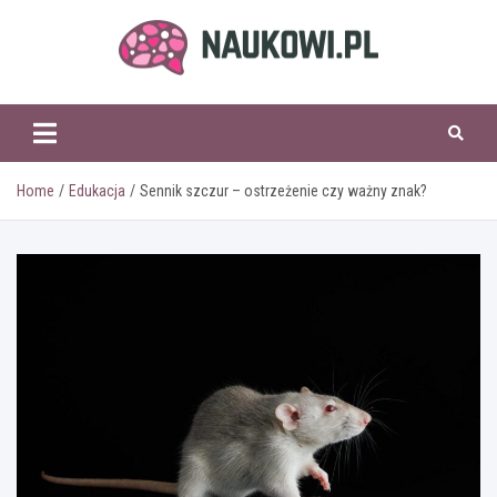
Skip
to
content
naukowi.pl
Home
Edukacja
Sennik szczur – ostrzeżenie czy ważny znak?