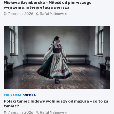
Wisława Szymborska – Miłość od pierwszego
wejrzenia, interpretacja wiersza
7 sierpnia 2026
Rafał Malinowski
EDUKACJA
WIEDZA
Polski taniec ludowy wolniejszy od mazura – co to za
taniec?
7 sierpnia 2026
Rafał Malinowski