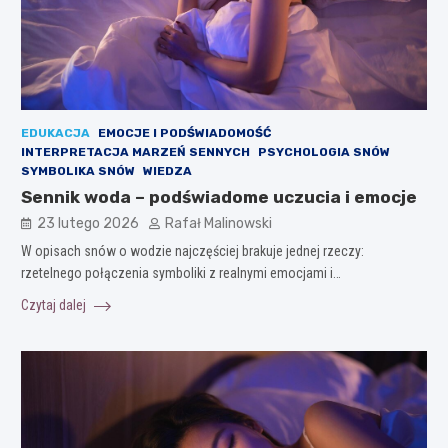
EDUKACJA
EMOCJE I PODŚWIADOMOŚĆ
INTERPRETACJA MARZEŃ SENNYCH
PSYCHOLOGIA SNÓW
SYMBOLIKA SNÓW
WIEDZA
Sennik woda – podświadome uczucia i emocje
23 lutego 2026
Rafał Malinowski
W opisach snów o wodzie najczęściej brakuje jednej rzeczy:
rzetelnego połączenia symboliki z realnymi emocjami i…
Czytaj dalej