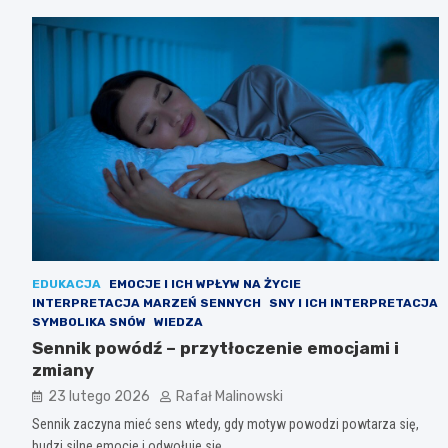
EDUKACJA
EMOCJE I ICH WPŁYW NA ŻYCIE
INTERPRETACJA MARZEŃ SENNYCH
SNY I ICH INTERPRETACJA
SYMBOLIKA SNÓW
WIEDZA
Sennik powódź – przytłoczenie emocjami i
zmiany
23 lutego 2026
Rafał Malinowski
Sennik zaczyna mieć sens wtedy, gdy motyw powodzi powtarza się,
budzi silne emocje i odwołuje się…