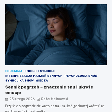
EDUKACJA
EMOCJE I SYMBOLE
INTERPRETACJA MARZEŃ SENNYCH
PSYCHOLOGIA SNÓW
SYMBOLIKA SNÓW
WIEDZA
Sennik pogrzeb – znaczenie snu i ukryte
emocje
23 lutego 2026
Rafał Malinowski
Przy śnie o pogrzebie nie warto od razu szukać „pechowej wróżby” ani
panikować, że kogoś spotka…