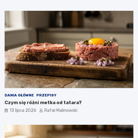
DANIA GŁÓWNE
PRZEPISY
Czym się różni metka od tatara?
13 lipca 2026
Rafał Malinowski