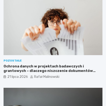
POZOSTAŁE
Ochrona danych w projektach badawczych i
grantowych – dlaczego niszczenie dokumentów
musi być częścią procedury?
21 lipca 2026
Rafał Malinowski