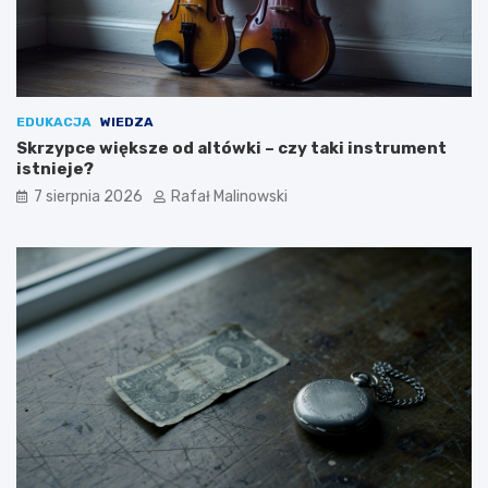
EDUKACJA
WIEDZA
Skrzypce większe od altówki – czy taki instrument
istnieje?
7 sierpnia 2026
Rafał Malinowski