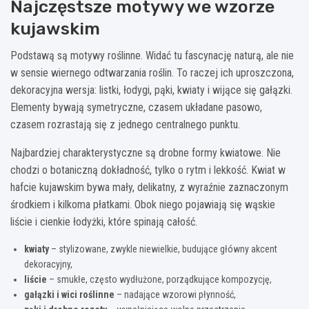
Najczęstsze motywy we wzorze
kujawskim
Podstawą są motywy roślinne. Widać tu fascynację naturą, ale nie
w sensie wiernego odtwarzania roślin. To raczej ich uproszczona,
dekoracyjna wersja: listki, łodygi, pąki, kwiaty i wijące się gałązki.
Elementy bywają symetryczne, czasem układane pasowo,
czasem rozrastają się z jednego centralnego punktu.
Najbardziej charakterystyczne są drobne formy kwiatowe. Nie
chodzi o botaniczną dokładność, tylko o rytm i lekkość. Kwiat w
hafcie kujawskim bywa mały, delikatny, z wyraźnie zaznaczonym
środkiem i kilkoma płatkami. Obok niego pojawiają się wąskie
liście i cienkie łodyżki, które spinają całość.
kwiaty
– stylizowane, zwykle niewielkie, budujące główny akcent
dekoracyjny,
liście
– smukłe, często wydłużone, porządkujące kompozycję,
gałązki i wici roślinne
– nadające wzorowi płynność,