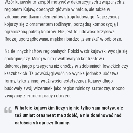
Wzór kujawski to zespół motywów dekoracyjnych związanych z
regionem Kujaw, obecnych głównie w hafcie, ale także w
zdobnictwie tkanin i elementów stroju ludowego. Najczęściej
kojarzy się z ornamentem roślinnym, porządną kompozycją i
ograniczoną paletą kolorów. Nie jest to ludowość krzykliwa.
Raczej uporządkowana, miękka i bardzo „ziemska” w odbiorze.
Na tle innych haftów regionalnych Polski wzór kujawski wydaje się
spokojniejszy. Mniej w nim gwałtownych kontrastów i
dekoracyjnego przepychu niż choćby w zdobieniach łowickich czy
kaszubskich. Ta powściągliwość nie wynika jednak z ubóstwa
formy, tylko z innej wrażliwości estetycznej. Kujawy długo
budowały swój wizerunek jako region rolniczy, stateczny, mocno
związany z rytmem pracy i obrzędu.
W hafcie kujawskim liczy się nie tylko sam motyw, ale
też
umiar
: ornament ma zdobić, a nie dominować nad
całością stroju czy tkaniny.