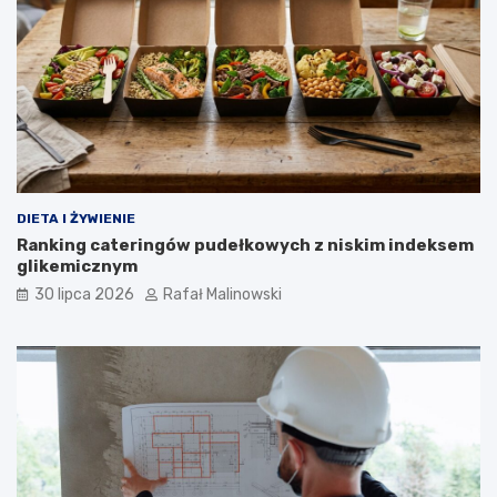
DIETA I ŻYWIENIE
Ranking cateringów pudełkowych z niskim indeksem
glikemicznym
30 lipca 2026
Rafał Malinowski