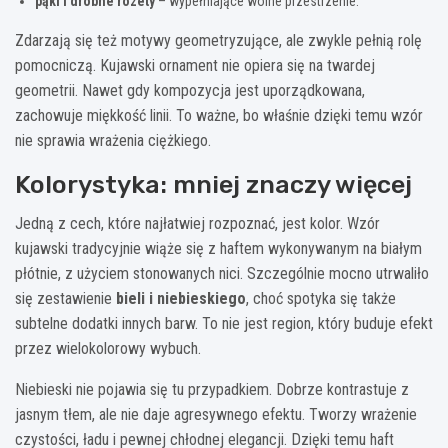
pąki i drobne rozety
– wypełniające wolne przestrzenie.
Zdarzają się też motywy geometryzujące, ale zwykle pełnią rolę
pomocniczą. Kujawski ornament nie opiera się na twardej
geometrii. Nawet gdy kompozycja jest uporządkowana,
zachowuje miękkość linii. To ważne, bo właśnie dzięki temu wzór
nie sprawia wrażenia ciężkiego.
Kolorystyka: mniej znaczy więcej
Jedną z cech, które najłatwiej rozpoznać, jest kolor. Wzór
kujawski tradycyjnie wiąże się z haftem wykonywanym na białym
płótnie, z użyciem stonowanych nici. Szczególnie mocno utrwaliło
się zestawienie
bieli i niebieskiego
, choć spotyka się także
subtelne dodatki innych barw. To nie jest region, który buduje efekt
przez wielokolorowy wybuch.
Niebieski nie pojawia się tu przypadkiem. Dobrze kontrastuje z
jasnym tłem, ale nie daje agresywnego efektu. Tworzy wrażenie
czystości, ładu i pewnej chłodnej elegancji. Dzięki temu haft