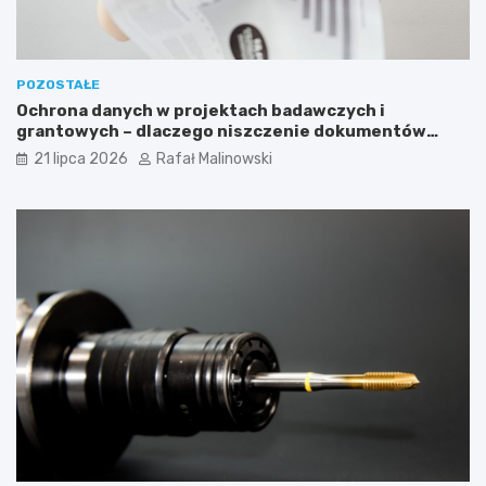
POZOSTAŁE
Ochrona danych w projektach badawczych i
grantowych – dlaczego niszczenie dokumentów
musi być częścią procedury?
21 lipca 2026
Rafał Malinowski