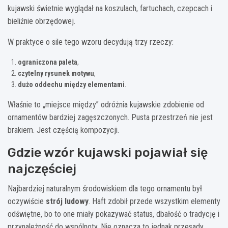
kujawski świetnie wyglądał na koszulach, fartuchach, czepcach i
bieliźnie obrzędowej.
W praktyce o sile tego wzoru decydują trzy rzeczy:
ograniczona paleta
,
czytelny rysunek motywu
,
dużo oddechu między elementami
.
Właśnie to „miejsce między” odróżnia kujawskie zdobienie od
ornamentów bardziej zagęszczonych. Pusta przestrzeń nie jest
brakiem. Jest częścią kompozycji.
Gdzie wzór kujawski pojawiał się
najczęściej
Najbardziej naturalnym środowiskiem dla tego ornamentu był
oczywiście
strój ludowy
. Haft zdobił przede wszystkim elementy
odświętne, bo to one miały pokazywać status, dbałość o tradycję i
przynależność do wspólnoty. Nie oznacza to jednak przesady.