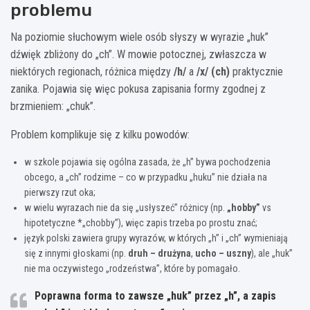
problemu
Na poziomie słuchowym wiele osób słyszy w wyrazie „huk”
dźwięk zbliżony do „ch”. W mowie potocznej, zwłaszcza w
niektórych regionach, różnica między
/h/
a
/x/ (ch)
praktycznie
zanika. Pojawia się więc pokusa zapisania formy zgodnej z
brzmieniem: „chuk”.
Problem komplikuje się z kilku powodów:
w szkole pojawia się ogólna zasada, że „h” bywa pochodzenia
obcego, a „ch” rodzime – co w przypadku „huku” nie działa na
pierwszy rzut oka;
w wielu wyrazach nie da się „usłyszeć” różnicy (np.
„hobby”
vs
hipotetyczne *„chobby”), więc zapis trzeba po prostu znać;
język polski zawiera grupy wyrazów, w których „h” i „ch” wymieniają
się z innymi głoskami (np.
druh – drużyna
,
ucho – uszny
), ale „huk”
nie ma oczywistego „rodzeństwa”, które by pomagało.
Poprawna forma to zawsze „huk” przez „h”, a zapis