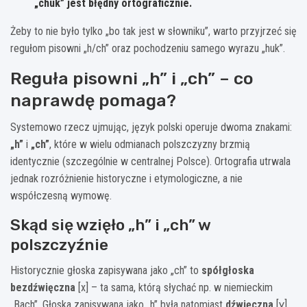
„chuk” jest błędny ortograficznie.
Żeby to nie było tylko „bo tak jest w słowniku”, warto przyjrzeć się
regułom pisowni „h/ch” oraz pochodzeniu samego wyrazu „huk”.
Reguła pisowni „h” i „ch” – co
naprawdę pomaga?
Systemowo rzecz ujmując, język polski operuje dwoma znakami:
„h”
i
„ch”
, które w wielu odmianach polszczyzny brzmią
identycznie (szczególnie w centralnej Polsce). Ortografia utrwala
jednak rozróżnienie historyczne i etymologiczne, a nie
współczesną wymowę.
Skąd się wzięło „h” i „ch” w
polszczyźnie
Historycznie głoska zapisywana jako „ch” to
spółgłoska
bezdźwięczna
[x] – ta sama, którą słychać np. w niemieckim
„Bach”. Głoska zapisywana jako „h” była natomiast
dźwięczna
[ɣ]