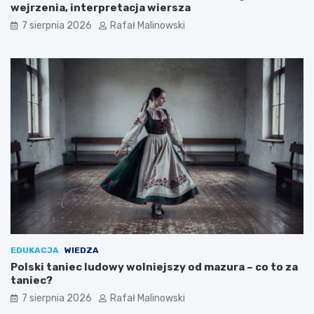
wejrzenia, interpretacja wiersza
7 sierpnia 2026
Rafał Malinowski
EDUKACJA
WIEDZA
Polski taniec ludowy wolniejszy od mazura – co to za
taniec?
7 sierpnia 2026
Rafał Malinowski