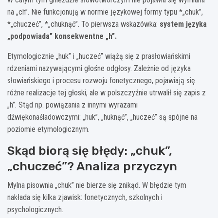
na „ch”. Nie funkcjonują w normie językowej formy typu *„chuk”,
*„chuczeć”, *„chuknąć”. To pierwsza wskazówka:
system języka
„podpowiada” konsekwentne „h”.
Etymologicznie „huk” i „huczeć” wiążą się z prasłowiańskimi
rdzeniami nazywającymi głośne odgłosy. Zależnie od języka
słowiańskiego i procesu rozwoju fonetycznego, pojawiają się
różne realizacje tej głoski, ale w polszczyźnie utrwalił się zapis z
„h”. Stąd np. powiązania z innymi wyrazami
dźwiękonaśladowczymi: „huk”, „huknąć”, „huczeć” są spójne na
poziomie etymologicznym.
Skąd biorą się błędy: „chuk”,
„chuczeć”? Analiza przyczyn
Mylna pisownia „chuk” nie bierze się znikąd. W błędzie tym
nakłada się kilka zjawisk: fonetycznych, szkolnych i
psychologicznych.