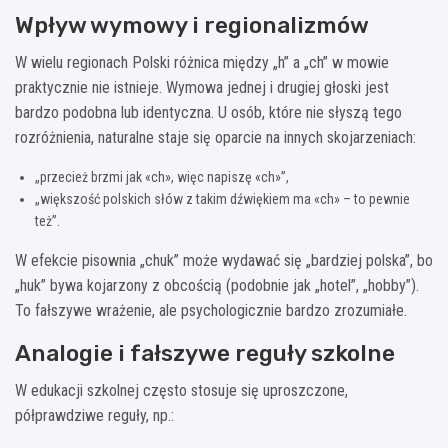
Wpływ wymowy i regionalizmów
W wielu regionach Polski różnica między „h” a „ch” w mowie
praktycznie nie istnieje. Wymowa jednej i drugiej głoski jest
bardzo podobna lub identyczna. U osób, które nie słyszą tego
rozróżnienia, naturalne staje się oparcie na innych skojarzeniach:
„przecież brzmi jak «ch», więc napiszę «ch»”,
„większość polskich słów z takim dźwiękiem ma «ch» – to pewnie
też”.
W efekcie pisownia „chuk” może wydawać się „bardziej polska”, bo
„huk” bywa kojarzony z obcością (podobnie jak „hotel”, „hobby”).
To fałszywe wrażenie, ale psychologicznie bardzo zrozumiałe.
Analogie i fałszywe reguły szkolne
W edukacji szkolnej często stosuje się uproszczone,
półprawdziwe reguły, np.: