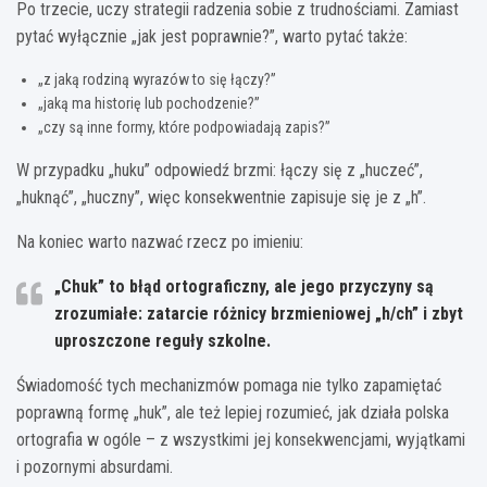
Po trzecie, uczy strategii radzenia sobie z trudnościami. Zamiast
pytać wyłącznie „jak jest poprawnie?”, warto pytać także:
„z jaką rodziną wyrazów to się łączy?”
„jaką ma historię lub pochodzenie?”
„czy są inne formy, które podpowiadają zapis?”
W przypadku „huku” odpowiedź brzmi: łączy się z „huczeć”,
„huknąć”, „huczny”, więc konsekwentnie zapisuje się je z „h”.
Na koniec warto nazwać rzecz po imieniu:
„Chuk” to błąd ortograficzny, ale jego przyczyny są
zrozumiałe: zatarcie różnicy brzmieniowej „h/ch” i zbyt
uproszczone reguły szkolne.
Świadomość tych mechanizmów pomaga nie tylko zapamiętać
poprawną formę „huk”, ale też lepiej rozumieć, jak działa polska
ortografia w ogóle – z wszystkimi jej konsekwencjami, wyjątkami
i pozornymi absurdami.