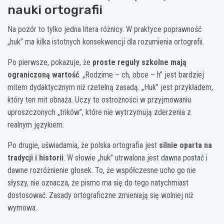
nauki ortografii
Na pozór to tylko jedna litera różnicy. W praktyce poprawność
„huk” ma kilka istotnych konsekwencji dla rozumienia ortografii.
Po pierwsze, pokazuje, że
proste reguły szkolne mają
ograniczoną wartość
. „Rodzime – ch, obce – h” jest bardziej
mitem dydaktycznym niż rzetelną zasadą. „Huk” jest przykładem,
który ten mit obnaża. Uczy to ostrożności w przyjmowaniu
uproszczonych „trików”, które nie wytrzymują zderzenia z
realnym językiem.
Po drugie, uświadamia, że polska ortografia jest
silnie oparta na
tradycji i historii
. W słowie „huk” utrwalona jest dawna postać i
dawne rozróżnienie głosek. To, że współczesne ucho go nie
słyszy, nie oznacza, że pismo ma się do tego natychmiast
dostosować. Zasady ortograficzne zmieniają się wolniej niż
wymowa.