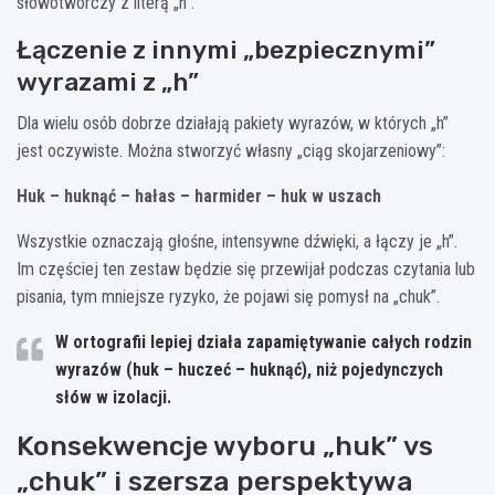
słowotwórczy z literą „h”.
Łączenie z innymi „bezpiecznymi”
wyrazami z „h”
Dla wielu osób dobrze działają pakiety wyrazów, w których „h”
jest oczywiste. Można stworzyć własny „ciąg skojarzeniowy”:
Huk – huknąć – hałas – harmider – huk w uszach
Wszystkie oznaczają głośne, intensywne dźwięki, a łączy je „h”.
Im częściej ten zestaw będzie się przewijał podczas czytania lub
pisania, tym mniejsze ryzyko, że pojawi się pomysł na „chuk”.
W ortografii lepiej działa zapamiętywanie całych rodzin
wyrazów (huk – huczeć – huknąć), niż pojedynczych
słów w izolacji.
Konsekwencje wyboru „huk” vs
„chuk” i szersza perspektywa