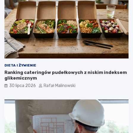
DIETA I ŻYWIENIE
Ranking cateringów pudełkowych z niskim indeksem
glikemicznym
30 lipca 2026
Rafał Malinowski