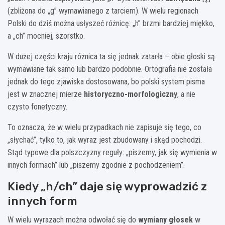
(zbliżona do „g” wymawianego z tarciem). W wielu regionach
Polski do dziś można usłyszeć różnicę: „h” brzmi bardziej miękko,
a „ch” mocniej, szorstko.
W dużej części kraju różnica ta się jednak zatarła – obie głoski są
wymawiane tak samo lub bardzo podobnie. Ortografia nie została
jednak do tego zjawiska dostosowana, bo polski system pisma
jest w znacznej mierze
historyczno-morfologiczny
, a nie
czysto fonetyczny.
To oznacza, że w wielu przypadkach nie zapisuje się tego, co
„słychać”, tylko to, jak wyraz jest zbudowany i skąd pochodzi.
Stąd typowe dla polszczyzny reguły: „piszemy, jak się wymienia w
innych formach” lub „piszemy zgodnie z pochodzeniem”.
Kiedy „h/ch” daje się wyprowadzić z
innych form
W wielu wyrazach można odwołać się do
wymiany głosek
w