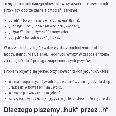
różnych formach danego słowa lub w wyrazach spokrewnionych.
Przykłady dobrze znane z ortografii szkolnej:
„druh”
– bo wymienia się na:
„drużyna”
(h ⇄ ż),
„uchwyt”
– bo:
„uchać”
(dawne, dziś „wąchać”),
„używać”
– bo:
„użystek”
(historycznie),
„strych”
– bo:
„stryszek”
(ch ⇄ sz).
W nazwach obcych „h” zwykle wynika z pochodzenia:
hotel,
hobby, hamburger, Hanoi
. Tego typu wyrazy w zasadzie trzeba
zapamiętać, choć pomaga znajomość innych języków.
Problem pojawia się jednak przy słowach takich jak
„huk”
, które:
nie mają popularnych, żywych odpowiedników z inną głoską (brak np.
„*huczek” w powszechnym użyciu),
nie są na pierwszy rzut oka „obce”,
są używane w codziennym języku, więc błąd łatwo może się utrwalić.
Dlaczego piszemy „huk” przez „h”