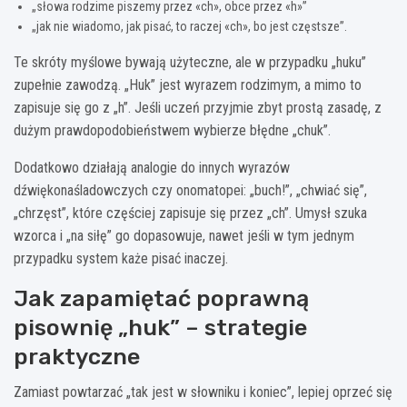
„słowa rodzime piszemy przez «ch», obce przez «h»”
„jak nie wiadomo, jak pisać, to raczej «ch», bo jest częstsze”.
Te skróty myślowe bywają użyteczne, ale w przypadku „huku”
zupełnie zawodzą. „Huk” jest wyrazem rodzimym, a mimo to
zapisuje się go z „h”. Jeśli uczeń przyjmie zbyt prostą zasadę, z
dużym prawdopodobieństwem wybierze błędne „chuk”.
Dodatkowo działają analogie do innych wyrazów
dźwiękonaśladowczych czy onomatopei: „buch!”, „chwiać się”,
„chrzęst”, które częściej zapisuje się przez „ch”. Umysł szuka
wzorca i „na siłę” go dopasowuje, nawet jeśli w tym jednym
przypadku system każe pisać inaczej.
Jak zapamiętać poprawną
pisownię „huk” – strategie
praktyczne
Zamiast powtarzać „tak jest w słowniku i koniec”, lepiej oprzeć się