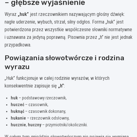
– głębsze wyjaśnienie
Wyraz
„huk”
jest rzeczownikiem nazywającym głośny dźwięk:
nagłe uderzenie, wybuch, strzał, silny odgłos. Forma „huk” jest
potwierdzona przez wszystkie współczesne słowniki normatywne
i uznawana za jedyną poprawną. Pisownia przez „h” nie jest jednak
przypadkowa.
Powiązania słowotwórcze i rodzina
wyrazu
„Huk” funkcjonuje w całej rodzinie wyrazów, w których
konsekwentnie zapisuje się
„h”
:
huk
– podstawowy rzeczownik,
huczeć
– czasownik,
huknąć
– czasownik dokonany,
hukanie
– rzeczownik odsłowny,
hucznie
,
huczny
– przymiotniki/okoliczniki.
W całym tym gnieździe słowotwórczym nie pojawia się wymiana