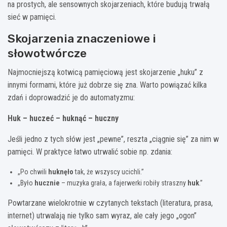
na prostych, ale sensownych skojarzeniach, które budują trwałą
sieć w pamięci.
Skojarzenia znaczeniowe i
słowotwórcze
Najmocniejszą kotwicą pamięciową jest skojarzenie „huku” z
innymi formami, które już dobrze się zna. Warto powiązać kilka
zdań i doprowadzić je do automatyzmu:
Huk – huczeć – huknąć – huczny
Jeśli jedno z tych słów jest „pewne”, reszta „ciągnie się” za nim w
pamięci. W praktyce łatwo utrwalić sobie np. zdania:
„Po chwili
huknęło
tak, że wszyscy ucichli.”
„Było
hucznie
– muzyka grała, a fajerwerki robiły straszny
huk
.”
Powtarzane wielokrotnie w czytanych tekstach (literatura, prasa,
internet) utrwalają nie tylko sam wyraz, ale cały jego „ogon”