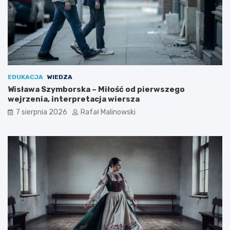
EDUKACJA
WIEDZA
Wisława Szymborska – Miłość od pierwszego
wejrzenia, interpretacja wiersza
7 sierpnia 2026
Rafał Malinowski