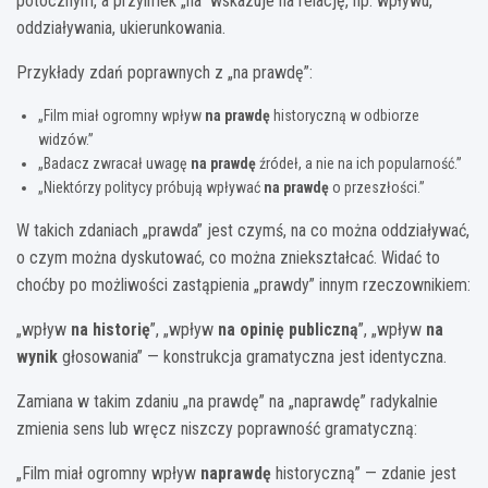
potocznym, a przyimek „na” wskazuje na relację, np. wpływu,
oddziaływania, ukierunkowania.
Przykłady zdań poprawnych z „na prawdę”:
„Film miał ogromny wpływ
na prawdę
historyczną w odbiorze
widzów.”
„Badacz zwracał uwagę
na prawdę
źródeł, a nie na ich popularność.”
„Niektórzy politycy próbują wpływać
na prawdę
o przeszłości.”
W takich zdaniach „prawda” jest czymś, na co można oddziaływać,
o czym można dyskutować, co można zniekształcać. Widać to
choćby po możliwości zastąpienia „prawdy” innym rzeczownikiem:
„wpływ
na historię
”, „wpływ
na opinię publiczną
”, „wpływ
na
wynik
głosowania” — konstrukcja gramatyczna jest identyczna.
Zamiana w takim zdaniu „na prawdę” na „naprawdę” radykalnie
zmienia sens lub wręcz niszczy poprawność gramatyczną:
„Film miał ogromny wpływ
naprawdę
historyczną” — zdanie jest