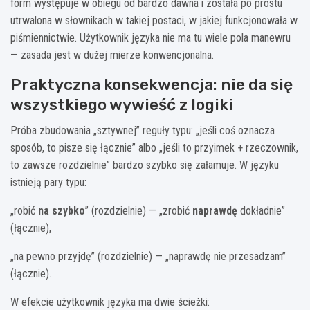
form występuje w obiegu od bardzo dawna i została po prostu
utrwalona w słownikach w takiej postaci, w jakiej funkcjonowała w
piśmiennictwie. Użytkownik języka nie ma tu wiele pola manewru
— zasada jest w dużej mierze konwencjonalna.
Praktyczna konsekwencja: nie da się
wszystkiego wywieść z logiki
Próba zbudowania „sztywnej” reguły typu: „jeśli coś oznacza
sposób, to pisze się łącznie” albo „jeśli to przyimek + rzeczownik,
to zawsze rozdzielnie” bardzo szybko się załamuje. W języku
istnieją pary typu:
„robić
na szybko
” (rozdzielnie) — „zrobić
naprawdę
dokładnie”
(łącznie),
„na pewno przyjdę” (rozdzielnie) — „naprawdę nie przesadzam”
(łącznie).
W efekcie użytkownik języka ma dwie ścieżki: