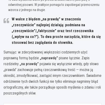
odwrotnej pisowni. W praktyce pomaga to zapobiegać przenoszeniu
wzorca z jednego na drugie.
W walce z błędem „na prawdę” w znaczeniu
„rzeczywiście” najlepiej działają: podmiana na
„rzeczywiście”/„faktycznie” oraz test rzeczownika
(„wpływ na co?”). To dwa proste narzędzia, które da się
stosować bez zaglądania do słownika.
Sumując: w zdecydowanej większości codziennych użyć
poprawną formą będzie
„naprawdę”
pisane łącznie. Zapis
rozdzielny
„na prawdę”
pojawia się wyłącznie wtedy, gdy słowo
„prawda” zachowuje pełną rzeczownikową treść — można ją
określić, zmodyfikować, zastąpić innym rzeczownikiem. Świadome
odróżnienie tych dwóch funkcji nie tylko eliminuje nagminny błąd
ortograficzny, ale także porządkuje sposób myślenia o zdaniu i roli
poszczególnych słów.