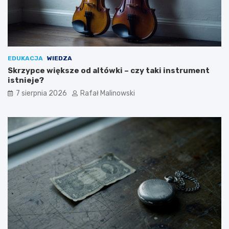
EDUKACJA
WIEDZA
Skrzypce większe od altówki – czy taki instrument
istnieje?
7 sierpnia 2026
Rafał Malinowski