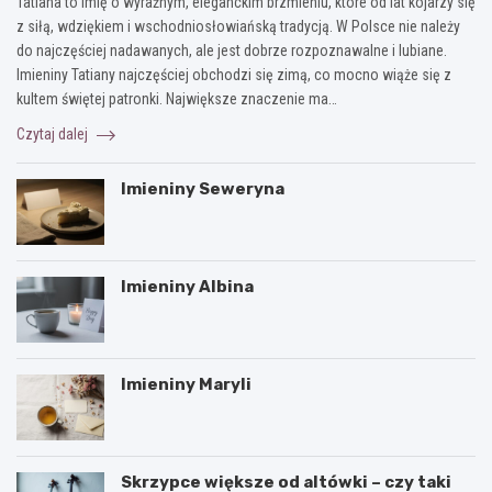
Tatiana to imię o wyraźnym, eleganckim brzmieniu, które od lat kojarzy się
z siłą, wdziękiem i wschodniosłowiańską tradycją. W Polsce nie należy
do najczęściej nadawanych, ale jest dobrze rozpoznawalne i lubiane.
Imieniny Tatiany najczęściej obchodzi się zimą, co mocno wiąże się z
kultem świętej patronki. Największe znaczenie ma…
Czytaj dalej
Imieniny Seweryna
Imieniny Albina
Imieniny Maryli
Skrzypce większe od altówki – czy taki