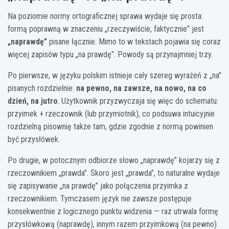
Na poziomie normy ortograficznej sprawa wydaje się prosta:
formą poprawną w znaczeniu „rzeczywiście, faktycznie” jest
„naprawdę”
pisane łącznie. Mimo to w tekstach pojawia się coraz
więcej zapisów typu „na prawdę”. Powody są przynajmniej trzy.
Po pierwsze, w języku polskim istnieje cały szereg wyrażeń z „na”
pisanych rozdzielnie:
na pewno, na zawsze, na nowo, na co
dzień, na jutro
. Użytkownik przyzwyczaja się więc do schematu:
przyimek + rzeczownik (lub przymiotnik), co podsuwa intuicyjnie
rozdzielną pisownię także tam, gdzie zgodnie z normą powinien
być przysłówek.
Po drugie, w potocznym odbiorze słowo „naprawdę” kojarzy się z
rzeczownikiem „prawda”. Skoro jest „prawda”, to naturalne wydaje
się zapisywanie „na prawdę” jako połączenia przyimka z
rzeczownikiem. Tymczasem język nie zawsze postępuje
konsekwentnie z logicznego punktu widzenia — raz utrwala formę
przysłówkową (naprawdę), innym razem przyimkową (na pewno).