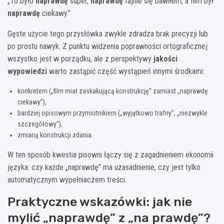
„To było
naprawdę
super,
naprawdę
fajnie się bawiłem, a film był
naprawdę
ciekawy.”
Gęste użycie tego przysłówka zwykle zdradza brak precyzji lub
po prostu nawyk. Z punktu widzenia poprawności ortograficznej
wszystko jest w porządku, ale z perspektywy
jakości
wypowiedzi
warto zastąpić część wystąpień innymi środkami:
konkretem („film miał zaskakującą konstrukcję” zamiast „naprawdę
ciekawy”),
bardziej opisowym przymiotnikiem („wyjątkowo trafny”, „niezwykle
szczegółowy”),
zmianą konstrukcji zdania.
W ten sposób kwestia pisowni łączy się z zagadnieniem ekonomii
języka: czy każde „naprawdę” ma uzasadnienie, czy jest tylko
automatycznym wypełniaczem treści.
Praktyczne wskazówki: jak nie
mylić „naprawdę” z „na prawdę”?