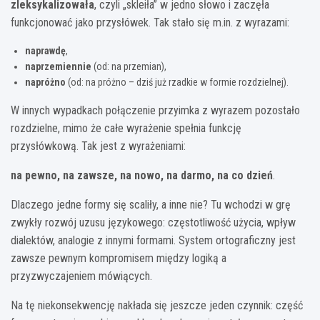
zleksykalizowała
, czyli „skleiła” w jedno słowo i zaczęła
funkcjonować jako przysłówek. Tak stało się m.in. z wyrazami:
naprawdę
,
naprzemiennie
(od: na przemian),
napróżno
(od: na próżno – dziś już rzadkie w formie rozdzielnej).
W innych wypadkach połączenie przyimka z wyrazem pozostało
rozdzielne, mimo że całe wyrażenie spełnia funkcję
przysłówkową. Tak jest z wyrażeniami:
na pewno, na zawsze, na nowo, na darmo, na co dzień
.
Dlaczego jedne formy się scaliły, a inne nie? Tu wchodzi w grę
zwykły rozwój uzusu językowego: częstotliwość użycia, wpływ
dialektów, analogie z innymi formami. System ortograficzny jest
zawsze pewnym kompromisem między logiką a
przyzwyczajeniem mówiących.
Na tę niekonsekwencję nakłada się jeszcze jeden czynnik: część