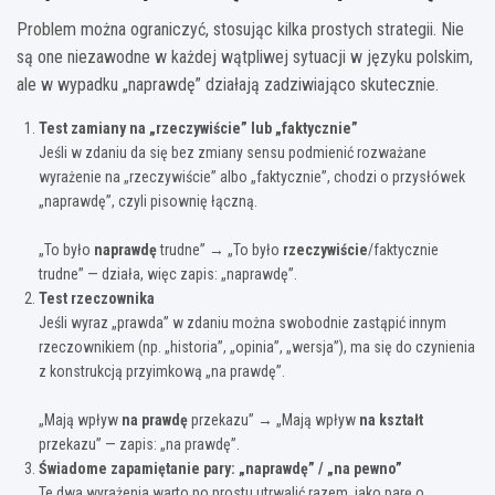
Problem można ograniczyć, stosując kilka prostych strategii. Nie
są one niezawodne w każdej wątpliwej sytuacji w języku polskim,
ale w wypadku „naprawdę” działają zadziwiająco skutecznie.
Test zamiany na „rzeczywiście” lub „faktycznie”
Jeśli w zdaniu da się bez zmiany sensu podmienić rozważane
wyrażenie na „rzeczywiście” albo „faktycznie”, chodzi o przysłówek
„naprawdę”, czyli pisownię łączną.
„To było
naprawdę
trudne” → „To było
rzeczywiście
/faktycznie
trudne” — działa, więc zapis: „naprawdę”.
Test rzeczownika
Jeśli wyraz „prawda” w zdaniu można swobodnie zastąpić innym
rzeczownikiem (np. „historia”, „opinia”, „wersja”), ma się do czynienia
z konstrukcją przyimkową „na prawdę”.
„Mają wpływ
na prawdę
przekazu” → „Mają wpływ
na kształt
przekazu” — zapis: „na prawdę”.
Świadome zapamiętanie pary: „naprawdę” / „na pewno”
Te dwa wyrażenia warto po prostu utrwalić razem, jako parę o