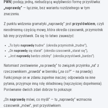
PWN
) podają jedną, niebudzącą wątpliwości formę przysłówka:
„naprawdę”
— łącznie, bez wariantu rozdzielnego w tym
znaczeniu.
Z punktu widzenia gramatyki „naprawdę” jest
przysłówkiem
, czyli
nieodmienną częścią mowy, która określa czasownik, przymiotnik
lub inny przysłówek. Da się to łatwo zauważyć:
„To było
naprawdę
trudne”. (określa przymiotnik „trudne”),
„On
naprawdę
się starał”. (określa czasownik „starał się”),
„Jest
naprawdę
bardzo zdolny”. (określa przysłówek „bardzo”).
Natomiast zestawienie „na prawdę” to związek przyimka „na” z
rzeczownikiem „prawda” w bierniku („na co?” – na prawdę).
Funkcjonuje on w zdaniu zupełnie inaczej: odpowiada na inne
pytania, przyjmuje inną rolę składniową (najczęściej dopełnienia).
Porównanie dwóch zdań dobrze to pokazuje:
„On
naprawdę
mówi, co myśli” — tu „naprawdę” wzmacnia
czasownik „mówi”, jest przysłówkiem.