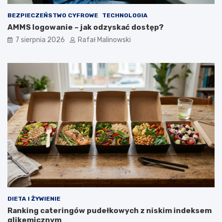
BEZPIECZEŃSTWO CYFROWE
TECHNOLOGIA
AMMS logowanie – jak odzyskać dostęp?
7 sierpnia 2026
Rafał Malinowski
DIETA I ŻYWIENIE
Ranking cateringów pudełkowych z niskim indeksem
glikemicznym