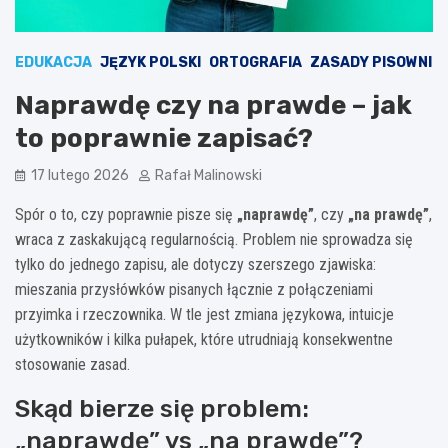
EDUKACJA
JĘZYK POLSKI
ORTOGRAFIA
ZASADY PISOWNI
Naprawdę czy na prawde – jak
to poprawnie zapisać?
17 lutego 2026
Rafał Malinowski
Spór o to, czy poprawnie pisze się
„naprawdę”
, czy
„na prawdę”
,
wraca z zaskakującą regularnością. Problem nie sprowadza się
tylko do jednego zapisu, ale dotyczy szerszego zjawiska:
mieszania przysłówków pisanych łącznie z połączeniami
przyimka i rzeczownika. W tle jest zmiana językowa, intuicje
użytkowników i kilka pułapek, które utrudniają konsekwentne
stosowanie zasad.
Skąd bierze się problem:
„naprawdę” vs „na prawdę”?