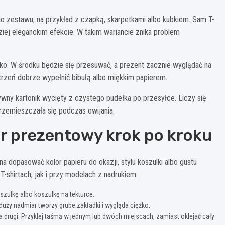
o zestawu, na przykład z czapką, skarpetkami albo kubkiem. Sam T-
ziej eleganckim efekcie. W takim wariancie znika problem
ko. W środku będzie się przesuwać, a prezent zacznie wyglądać na
strzeń dobrze wypełnić bibułą albo miękkim papierem.
y kartonik wycięty z czystego pudełka po przesyłce. Liczy się
 przemieszczała się podczas owijania.
er prezentowy krok po kroku
a dopasować kolor papieru do okazji, stylu koszulki albo gustu
shirtach, jak i przy modelach z nadrukiem.
zulkę albo koszulkę na tekturce.
 duży nadmiar tworzy grube zakładki i wygląda ciężko.
 drugi. Przyklej taśmą w jednym lub dwóch miejscach, zamiast oklejać cały