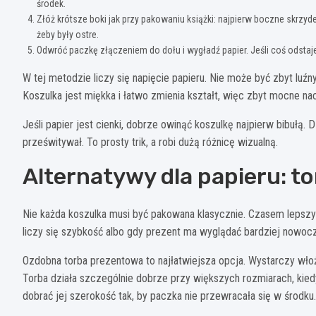
środek.
Złóż krótsze boki jak przy pakowaniu książki: najpierw boczne skrzyde
żeby były ostre.
Odwróć paczkę złączeniem do dołu i wygładź papier. Jeśli coś odstaje,
W tej metodzie liczy się napięcie papieru. Nie może być zbyt luźny,
Koszulka jest miękka i łatwo zmienia kształt, więc zbyt mocne nac
Jeśli papier jest cienki, dobrze owinąć koszulkę najpierw bibułą. 
prześwitywał. To prosty trik, a robi dużą różnicę wizualną.
Alternatywy dla papieru: to
Nie każda koszulka musi być pakowana klasycznie. Czasem lepszy 
liczy się szybkość albo gdy prezent ma wyglądać bardziej nowocz
Ozdobna torba prezentowa to najłatwiejsza opcja. Wystarczy włoży
Torba działa szczególnie dobrze przy większych rozmiarach, kie
dobrać jej szerokość tak, by paczka nie przewracała się w środku.