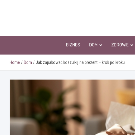
Skip
to
content
BIZNES
DOM
ZDROWIE
Home
Dom
Jak zapakować koszulkę na prezent – krok po kroku