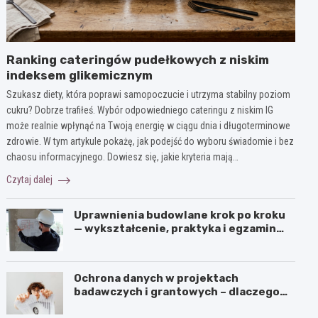
Ranking cateringów pudełkowych z niskim
indeksem glikemicznym
Szukasz diety, która poprawi samopoczucie i utrzyma stabilny poziom
cukru? Dobrze trafiłeś. Wybór odpowiedniego cateringu z niskim IG
może realnie wpłynąć na Twoją energię w ciągu dnia i długoterminowe
zdrowie. W tym artykule pokażę, jak podejść do wyboru świadomie i bez
chaosu informacyjnego. Dowiesz się, jakie kryteria mają…
Czytaj dalej
Uprawnienia budowlane krok po kroku
— wykształcenie, praktyka i egzamin
ustny
Ochrona danych w projektach
badawczych i grantowych – dlaczego
niszczenie dokumentów musi być