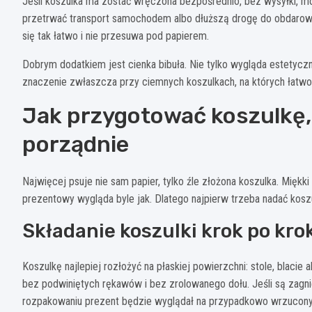
Jeśli koszulka ma zostać wręczona bezpośrednio, bez wysyłki, mo
przetrwać transport samochodem albo dłuższą drogę do obdarowan
się tak łatwo i nie przesuwa pod papierem.
Dobrym dodatkiem jest cienka bibuła. Nie tylko wygląda estetyczn
znaczenie zwłaszcza przy ciemnych koszulkach, na których łatwo wi
Jak przygotować koszulkę,
porządnie
Najwięcej psuje nie sam papier, tylko źle złożona koszulka. Miękk
prezentowy wygląda byle jak. Dlatego najpierw trzeba nadać koszu
Składanie koszulki krok po kro
Koszulkę najlepiej rozłożyć na płaskiej powierzchni: stole, blacie
bez podwiniętych rękawów i bez zrolowanego dołu. Jeśli są zagn
rozpakowaniu prezent będzie wyglądał na przypadkowo wrzucony 