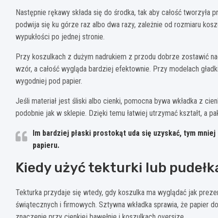
Następnie rękawy składa się do środka, tak aby całość tworzyła p
podwija się ku górze raz albo dwa razy, zależnie od rozmiaru koszu
wypukłości po jednej stronie.
Przy koszulkach z dużym nadrukiem z przodu dobrze zostawić nad
wzór, a całość wygląda bardziej efektownie. Przy modelach gładk
wygodniej pod papier.
Jeśli materiał jest śliski albo cienki, pomocna bywa wkładka z cie
podobnie jak w sklepie. Dzięki temu łatwiej utrzymać kształt, a p
Im bardziej płaski prostokąt uda się uzyskać, tym mnie
papieru.
Kiedy użyć tekturki lub pudełk
Tekturka przydaje się wtedy, gdy koszulka ma wyglądać jak preze
świątecznych i firmowych. Sztywna wkładka sprawia, że papier do
znaczenie przy cienkiej bawełnie i koszulkach oversize.