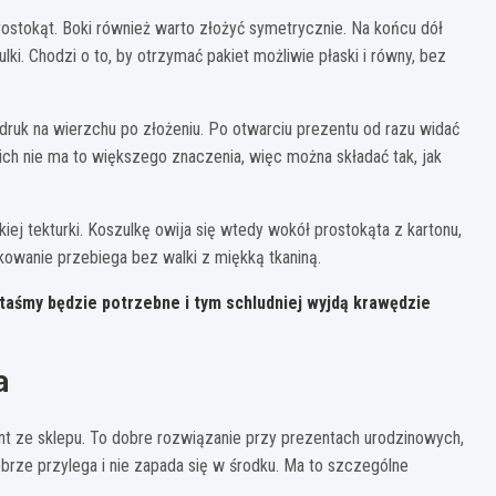
rostokąt. Boki również warto złożyć symetrycznie. Na końcu dół
lki. Chodzi o to, by otrzymać pakiet możliwie płaski i równy, bez
ruk na wierzchu po złożeniu. Po otwarciu prezentu od razu widać
ich nie ma to większego znaczenia, więc można składać tak, jak
nkiej tekturki. Koszulkę owija się wtedy wokół prostokąta z kartonu,
akowanie przebiega bez walki z miękką tkaniną.
j taśmy będzie potrzebne i tym schludniej wyjdą krawędzie
a
nt ze sklepu. To dobre rozwiązanie przy prezentach urodzinowych,
brze przylega i nie zapada się w środku. Ma to szczególne