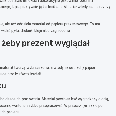
żna postawić na lekkie i dekoracyjne pakowanie. Jeśli ma
ego, lepiej usztywnić ją kartonikiem. Materiał wtedy nie marszczy
ie, ale też oddziela materiał od papieru prezentowego. To ma
dać pyłki, drobinki kleju albo zagniecenia.
 żeby prezent wyglądał
i materiał tworzy wybrzuszenia, a wtedy nawet ładny papier
lce prosty, równy kształt.
ku
 albo desce do prasowania. Materiał powinien być wygładzony dłonią,
iecenia, warto je szybko przeprasować. W przeciwnym razie po
do papieru.