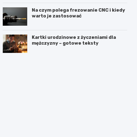
częścią procedury?
Na czym polega frezowanie CNC i kiedy
warto je zastosować
Kartki urodzinowe z życzeniami dla
mężczyzny – gotowe teksty