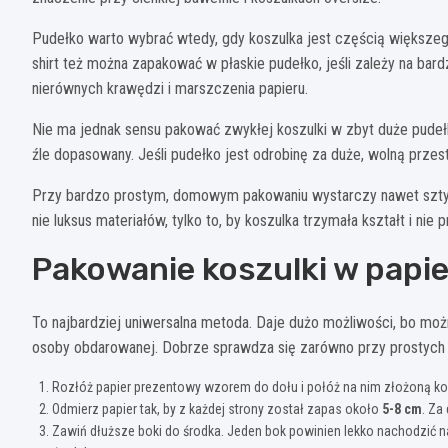
Pudełko warto wybrać wtedy, gdy koszulka jest częścią większeg
shirt też można zapakować w płaskie pudełko, jeśli zależy na bard
nierównych krawędzi i marszczenia papieru.
Nie ma jednak sensu pakować zwykłej koszulki w zbyt duże pudeł
źle dopasowany. Jeśli pudełko jest odrobinę za duże, wolną prze
Przy bardzo prostym, domowym pakowaniu wystarczy nawet sztywn
nie luksus materiałów, tylko to, by koszulka trzymała kształt i nie
Pakowanie koszulki w papi
To najbardziej uniwersalna metoda. Daje dużo możliwości, bo możn
osoby obdarowanej. Dobrze sprawdza się zarówno przy prostych T-
Rozłóż papier prezentowy wzorem do dołu i połóż na nim złożoną kos
Odmierz papier tak, by z każdej strony został zapas około
5-8 cm
. Za
Zawiń dłuższe boki do środka. Jeden bok powinien lekko nachodzić na