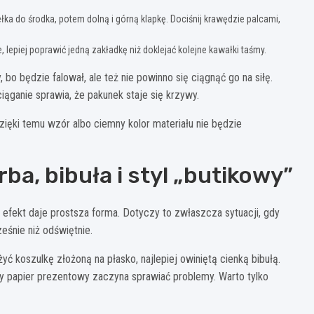
łka do środka, potem dolną i górną klapkę. Dociśnij krawędzie palcami,
 lepiej poprawić jedną zakładkę niż doklejać kolejne kawałki taśmy.
 bo będzie falował, ale też nie powinno się ciągnąć go na siłę.
iąganie sprawia, że pakunek staje się krzywy.
Dzięki temu wzór albo ciemny kolor materiału nie będzie
rba, bibuła i styl „butikowy”
efekt daje prostsza forma. Dotyczy to zwłaszcza sytuacji, gdy
eśnie niż odświętnie.
ć koszulkę złożoną na płasko, najlepiej owiniętą cienką bibułą.
dy papier prezentowy zaczyna sprawiać problemy. Warto tylko