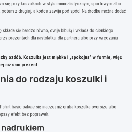
dza się przy koszulkach w stylu minimalistycznym, sportowym albo
ny, potem z drugiej, a końce zawija pod spód. Na środku można dodać
ę składa się bardzo równo, owija bibułą i wkłada do cienkiego
rzy prezentach dla nastolatka, dla partnera albo przy wręczaniu
czby ozdób. Koszulka jest miękka i „spokojna” w formie, więc
ej niż sam prezent.
a do rodzaju koszulki i
shirt basic pakuje się inaczej niż gruba koszulka oversize albo
epszy efekt bez poprawek.
z nadrukiem