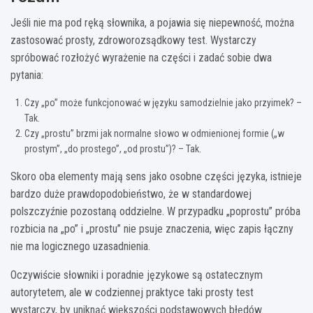
Jeśli nie ma pod ręką słownika, a pojawia się niepewność, można
zastosować prosty, zdroworozsądkowy test. Wystarczy
spróbować rozłożyć wyrażenie na części i zadać sobie dwa
pytania:
Czy „po” może funkcjonować w języku samodzielnie jako przyimek? –
Tak.
Czy „prostu” brzmi jak normalne słowo w odmienionej formie („w
prostym”, „do prostego”, „od prostu”)? – Tak.
Skoro oba elementy mają sens jako osobne części języka, istnieje
bardzo duże prawdopodobieństwo, że w standardowej
polszczyźnie pozostaną oddzielne. W przypadku „poprostu” próba
rozbicia na „po” i „prostu” nie psuje znaczenia, więc zapis łączny
nie ma logicznego uzasadnienia.
Oczywiście słowniki i poradnie językowe są ostatecznym
autorytetem, ale w codziennej praktyce taki prosty test
wystarczy, by uniknąć większości podstawowych błędów.