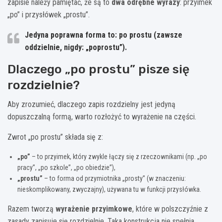
zapisie należy pamiętać, że są to
dwa odrębne wyrazy
: przyimek
„po” i przysłówek „prostu”.
Jedyna poprawna forma to:
po prostu
(zawsze
oddzielnie, nigdy: „poprostu”).
Dlaczego „po prostu” pisze się
rozdzielnie?
Aby zrozumieć, dlaczego zapis rozdzielny jest jedyną
dopuszczalną formą, warto rozłożyć to wyrażenie na części.
Zwrot „po prostu” składa się z:
„po”
– to przyimek, który zwykle łączy się z rzeczownikami (np. „po
pracy”, „po szkole”, „po obiedzie”),
„prostu”
– to forma od przymiotnika „prosty” (w znaczeniu:
nieskomplikowany, zwyczajny), używana tu w funkcji przysłówka.
Razem tworzą
wyrażenie przyimkowe
, które w polszczyźnie z
zasady zapisuje się rozdzielnie. Taka konstrukcja nie spełnia