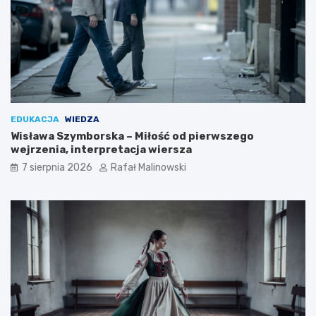
EDUKACJA
WIEDZA
Wisława Szymborska – Miłość od pierwszego
wejrzenia, interpretacja wiersza
7 sierpnia 2026
Rafał Malinowski