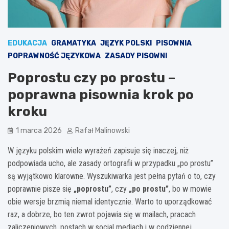
EDUKACJA
GRAMATYKA
JĘZYK POLSKI
PISOWNIA
POPRAWNOŚĆ JĘZYKOWA
ZASADY PISOWNI
Poprostu czy po prostu –
poprawna pisownia krok po
kroku
1 marca 2026
Rafał Malinowski
W języku polskim wiele wyrażeń zapisuje się inaczej, niż
podpowiada ucho, ale zasady ortografii w przypadku „po prostu”
są wyjątkowo klarowne. Wyszukiwarka jest pełna pytań o to, czy
poprawnie pisze się
„poprostu”
, czy
„po prostu”
, bo w mowie
obie wersje brzmią niemal identycznie. Warto to uporządkować
raz, a dobrze, bo ten zwrot pojawia się w mailach, pracach
zaliczeniowych, postach w social mediach i w codziennej