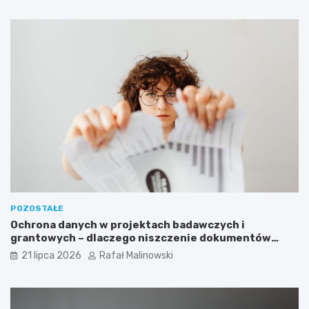
POZOSTAŁE
Ochrona danych w projektach badawczych i
grantowych – dlaczego niszczenie dokumentów
musi być częścią procedury?
21 lipca 2026
Rafał Malinowski