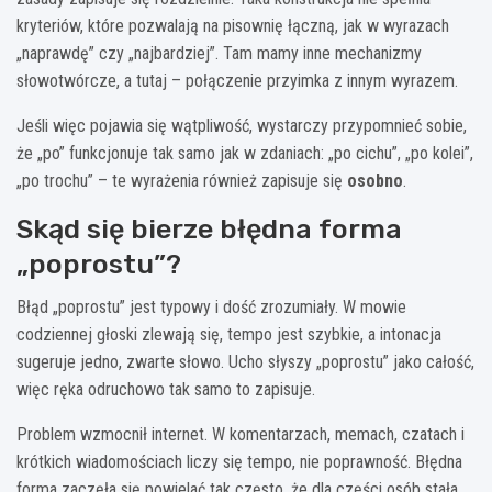
kryteriów, które pozwalają na pisownię łączną, jak w wyrazach
„naprawdę” czy „najbardziej”. Tam mamy inne mechanizmy
słowotwórcze, a tutaj – połączenie przyimka z innym wyrazem.
Jeśli więc pojawia się wątpliwość, wystarczy przypomnieć sobie,
że „po” funkcjonuje tak samo jak w zdaniach: „po cichu”, „po kolei”,
„po trochu” – te wyrażenia również zapisuje się
osobno
.
Skąd się bierze błędna forma
„poprostu”?
Błąd „poprostu” jest typowy i dość zrozumiały. W mowie
codziennej głoski zlewają się, tempo jest szybkie, a intonacja
sugeruje jedno, zwarte słowo. Ucho słyszy „poprostu” jako całość,
więc ręka odruchowo tak samo to zapisuje.
Problem wzmocnił internet. W komentarzach, memach, czatach i
krótkich wiadomościach liczy się tempo, nie poprawność. Błędna
forma zaczęła się powielać tak często, że dla części osób stała