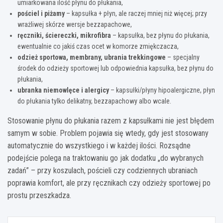
umiarkowana ilość płynu do płukania,
pościel i piżamy
– kapsułka + płyn, ale raczej mniej niż więcej; przy
wrażliwej skórze wersje bezzapachowe,
ręczniki, ściereczki, mikrofibra
– kapsułka, bez płynu do płukania,
ewentualnie co jakiś czas ocet w komorze zmiękczacza,
odzież sportowa, membrany, ubrania trekkingowe
– specjalny
środek do odzieży sportowej lub odpowiednia kapsułka, bez płynu do
płukania,
ubranka niemowlęce i alergicy
– kapsułki/płyny hipoalergiczne, płyn
do płukania tylko delikatny, bezzapachowy albo wcale.
Stosowanie płynu do płukania razem z kapsułkami nie jest błędem
samym w sobie. Problem pojawia się wtedy, gdy jest stosowany
automatycznie do wszystkiego i w każdej ilości. Rozsądne
podejście polega na traktowaniu go jak dodatku „do wybranych
zadań” – przy koszulach, pościeli czy codziennych ubraniach
poprawia komfort, ale przy ręcznikach czy odzieży sportowej po
prostu przeszkadza.