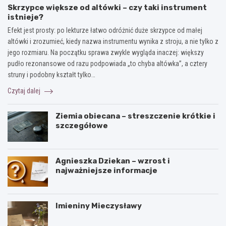
Skrzypce większe od altówki – czy taki instrument
istnieje?
Efekt jest prosty: po lekturze łatwo odróżnić duże skrzypce od małej
altówki i zrozumieć, kiedy nazwa instrumentu wynika z stroju, a nie tylko z
jego rozmiaru. Na początku sprawa zwykle wygląda inaczej: większy
pudło rezonansowe od razu podpowiada „to chyba altówka”, a cztery
struny i podobny kształt tylko…
Czytaj dalej
Ziemia obiecana – streszczenie krótkie i
szczegółowe
Agnieszka Dziekan – wzrost i
najważniejsze informacje
Imieniny Mieczysławy