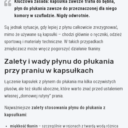
Kluczowa zasada:
kapsułka zawsze trafia do bębna,
płyn do płukania zawsze do przeznaczonej dla niego
komory w szufladzie
. Nigdy odwrotnie.
Są jednak sytuacje, gdy lepiej z płynu całkowicie zrezygnować,
mimo że używane są kapsułki – chodzi głównie o ręczniki, odzież
sportową i materiały techniczne. W takich przypadkach
zmiękczacz może wręcz pogorszyć działanie tkaniny.
Zalety i wady płynu do płukania
przy praniu w kapsułkach
Łączenie kapsułek z płynem do płukania ma kilka oczywistych
plusów, ale też skutki uboczne, które warto znać przed ustaleniem
własnej „domowej rutyny” prania.
Najważniejsze
zalety stosowania płynu do płukania z
kapsułkami
:
miękkość tkanin
– szczególnie w rejonach z twardą wodą różnica