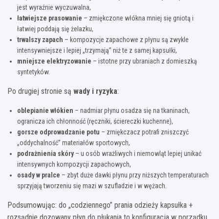
jest wyraźnie wyczuwalna,
łatwiejsze prasowanie
– zmiękczone włókna mniej się gniotą i
łatwiej poddają się żelazku,
trwalszy zapach
– kompozycje zapachowe z płynu są zwykle
intensywniejsze i lepiej „trzymają” niż te z samej kapsułki,
mniejsze elektryzowanie
– istotne przy ubraniach z domieszką
syntetyków.
Po drugiej stronie są
wady i ryzyka
:
oblepianie włókien
– nadmiar płynu osadza się na tkaninach,
ogranicza ich chłonność (ręczniki, ściereczki kuchenne),
gorsze odprowadzanie potu
– zmiękczacz potrafi zniszczyć
„oddychalność” materiałów sportowych,
podrażnienia skóry
– u osób wrażliwych i niemowląt lepiej unikać
intensywnych kompozycji zapachowych,
osady w pralce
– zbyt duże dawki płynu przy niższych temperaturach
sprzyjają tworzeniu się mazi w szufladzie i w wężach.
Podsumowując: do „codziennego” prania odzieży kapsułka +
rozsądnie dozowany płyn do płukania to konfiguracja w porządku.