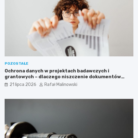
POZOSTAŁE
Ochrona danych w projektach badawczych i
grantowych – dlaczego niszczenie dokumentów
musi być częścią procedury?
21 lipca 2026
Rafał Malinowski