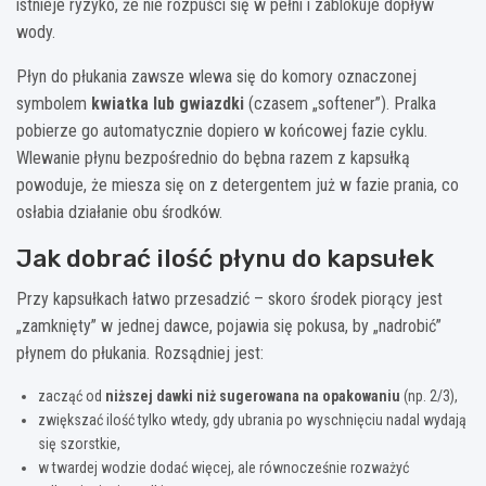
istnieje ryzyko, że nie rozpuści się w pełni i zablokuje dopływ
wody.
Płyn do płukania zawsze wlewa się do komory oznaczonej
symbolem
kwiatka lub gwiazdki
(czasem „softener”). Pralka
pobierze go automatycznie dopiero w końcowej fazie cyklu.
Wlewanie płynu bezpośrednio do bębna razem z kapsułką
powoduje, że miesza się on z detergentem już w fazie prania, co
osłabia działanie obu środków.
Jak dobrać ilość płynu do kapsułek
Przy kapsułkach łatwo przesadzić – skoro środek piorący jest
„zamknięty” w jednej dawce, pojawia się pokusa, by „nadrobić”
płynem do płukania. Rozsądniej jest:
zacząć od
niższej dawki niż sugerowana na opakowaniu
(np. 2/3),
zwiększać ilość tylko wtedy, gdy ubrania po wyschnięciu nadal wydają
się szorstkie,
w twardej wodzie dodać więcej, ale równocześnie rozważyć