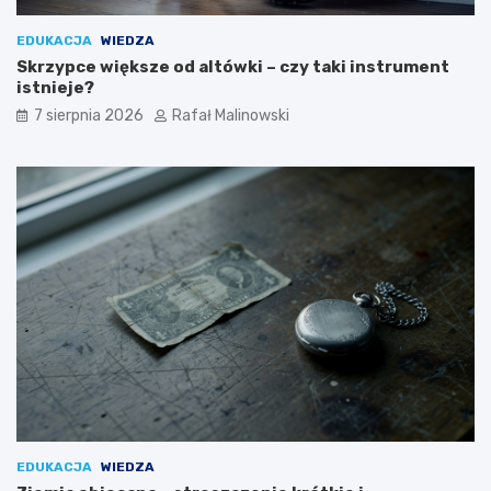
EDUKACJA
WIEDZA
Skrzypce większe od altówki – czy taki instrument
istnieje?
7 sierpnia 2026
Rafał Malinowski
EDUKACJA
WIEDZA