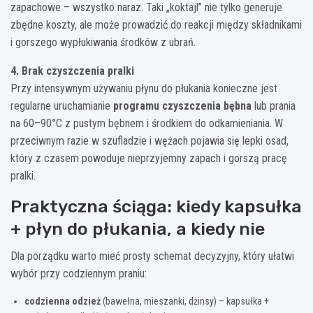
zapachowe – wszystko naraz. Taki „koktajl” nie tylko generuje
zbędne koszty, ale może prowadzić do reakcji między składnikami
i gorszego wypłukiwania środków z ubrań.
4. Brak czyszczenia pralki
Przy intensywnym używaniu płynu do płukania konieczne jest
regularne uruchamianie
programu czyszczenia bębna
lub prania
na 60–90°C z pustym bębnem i środkiem do odkamieniania. W
przeciwnym razie w szufladzie i wężach pojawia się lepki osad,
który z czasem powoduje nieprzyjemny zapach i gorszą pracę
pralki.
Praktyczna ściąga: kiedy kapsułka
+ płyn do płukania, a kiedy nie
Dla porządku warto mieć prosty schemat decyzyjny, który ułatwi
wybór przy codziennym praniu:
codzienna odzież
(bawełna, mieszanki, dżinsy) – kapsułka +