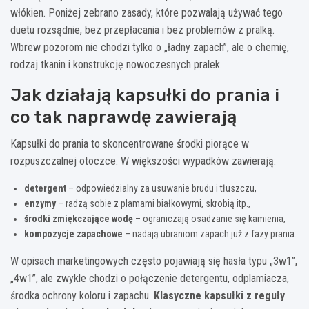
włókien. Poniżej zebrano zasady, które pozwalają używać tego
duetu rozsądnie, bez przepłacania i bez problemów z pralką.
Wbrew pozorom nie chodzi tylko o „ładny zapach”, ale o chemię,
rodzaj tkanin i konstrukcję nowoczesnych pralek.
Jak działają kapsułki do prania i
co tak naprawdę zawierają
Kapsułki do prania to skoncentrowane środki piorące w
rozpuszczalnej otoczce. W większości wypadków zawierają:
detergent
– odpowiedzialny za usuwanie brudu i tłuszczu,
enzymy
– radzą sobie z plamami białkowymi, skrobią itp.,
środki zmiękczające wodę
– ograniczają osadzanie się kamienia,
kompozycje zapachowe
– nadają ubraniom zapach już z fazy prania.
W opisach marketingowych często pojawiają się hasła typu „3w1”,
„4w1”, ale zwykle chodzi o połączenie detergentu, odplamiacza,
środka ochrony koloru i zapachu.
Klasyczne kapsułki z reguły