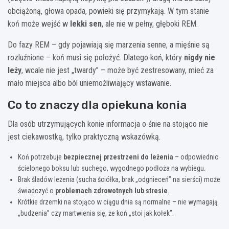
obciążoną, głowa opada, powieki się przymykają. W tym stanie
koń może wejść w
lekki sen
, ale nie w pełny, głęboki REM.
Do fazy REM – gdy pojawiają się marzenia senne, a mięśnie są
rozluźnione – koń musi się położyć. Dlatego koń, który
nigdy nie
leży
, wcale nie jest „twardy” – może być zestresowany, mieć za
mało miejsca albo ból uniemożliwiający wstawanie.
Co to znaczy dla opiekuna konia
Dla osób utrzymujących konie informacja o śnie na stojąco nie
jest ciekawostką, tylko praktyczną wskazówką.
Koń potrzebuje
bezpiecznej przestrzeni do leżenia
– odpowiednio
ścielonego boksu lub suchego, wygodnego podłoża na wybiegu.
Brak śladów leżenia (sucha ściółka, brak „odgnieceń” na sierści) może
świadczyć o
problemach zdrowotnych lub stresie
.
Krótkie drzemki na stojąco w ciągu dnia są normalne – nie wymagają
„budzenia” czy martwienia się, że koń „stoi jak kołek”.