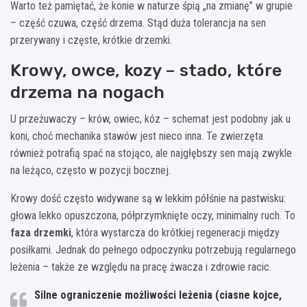
Warto też pamiętać, że konie w naturze śpią „na zmianę” w grupie
– część czuwa, część drzema. Stąd duża tolerancja na sen
przerywany i częste, krótkie drzemki.
Krowy, owce, kozy – stado, które
drzema na nogach
U przeżuwaczy – krów, owiec, kóz – schemat jest podobny jak u
koni, choć mechanika stawów jest nieco inna. Te zwierzęta
również potrafią spać na stojąco, ale najgłębszy sen mają zwykle
na leżąco, często w pozycji bocznej.
Krowy dość często widywane są w lekkim półśnie na pastwisku:
głowa lekko opuszczona, półprzymknięte oczy, minimalny ruch. To
faza drzemki
, która wystarcza do krótkiej regeneracji między
posiłkami. Jednak do pełnego odpoczynku potrzebują regularnego
leżenia – także ze względu na pracę żwacza i zdrowie racic.
Silne ograniczenie możliwości leżenia (ciasne kojce,