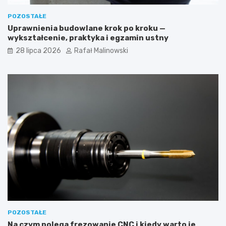
POZOSTAŁE
Uprawnienia budowlane krok po kroku —
wykształcenie, praktyka i egzamin ustny
28 lipca 2026
Rafał Malinowski
POZOSTAŁE
Na czym polega frezowanie CNC i kiedy warto je