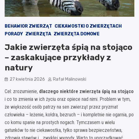
BEHAWIOR ZWIERZĄT
CIEKAWOSTKI O ZWIERZĘTACH
PORADY
ZWIERZĘTA
ZWIERZĘTA DOMOWE
Jakie zwierzęta śpią na stojąco
– zaskakujące przykłady z
natury
27 kwietnia 2026
Rafał Malinowski
Cel: zrozumienie,
dlaczego niektóre zwierzęta śpią na stojąco
i co to zmienia w ich życiu oraz opiece nad nimi. Problem w tym,
że większość osób patrzy na sen zwierząt przez pryzmat
człowieka – leżenie, kołdra, bezruch – i kompletnie nie ogarnia, po
co komu spanie na prostych nogach. Tymczasem u wielu
gatunków to nie ciekawostka, tylko sprawa bezpieczeństwa,
zdrowia stawów i… zwykłej wygody. Warto to uporządkować,