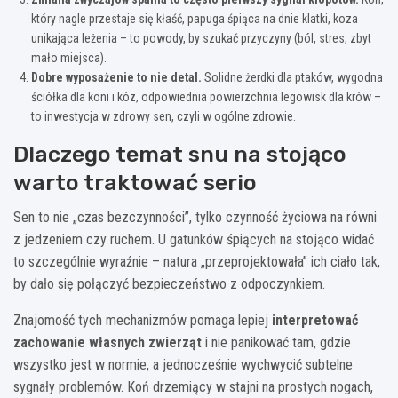
który nagle przestaje się kłaść, papuga śpiąca na dnie klatki, koza
unikająca leżenia – to powody, by szukać przyczyny (ból, stres, zbyt
mało miejsca).
Dobre wyposażenie to nie detal.
Solidne żerdki dla ptaków, wygodna
ściółka dla koni i kóz, odpowiednia powierzchnia legowisk dla krów –
to inwestycja w zdrowy sen, czyli w ogólne zdrowie.
Dlaczego temat snu na stojąco
warto traktować serio
Sen to nie „czas bezczynności”, tylko czynność życiowa na równi
z jedzeniem czy ruchem. U gatunków śpiących na stojąco widać
to szczególnie wyraźnie – natura „przeprojektowała” ich ciało tak,
by dało się połączyć bezpieczeństwo z odpoczynkiem.
Znajomość tych mechanizmów pomaga lepiej
interpretować
zachowanie własnych zwierząt
i nie panikować tam, gdzie
wszystko jest w normie, a jednocześnie wychwycić subtelne
sygnały problemów. Koń drzemiący w stajni na prostych nogach,