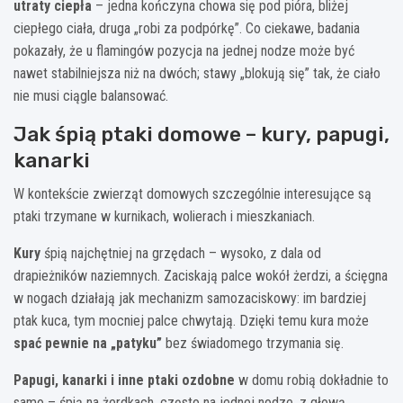
utraty ciepła
– jedna kończyna chowa się pod pióra, bliżej
ciepłego ciała, druga „robi za podpórkę”. Co ciekawe, badania
pokazały, że u flamingów pozycja na jednej nodze może być
nawet stabilniejsza niż na dwóch; stawy „blokują się” tak, że ciało
nie musi ciągle balansować.
Jak śpią ptaki domowe – kury, papugi,
kanarki
W kontekście zwierząt domowych szczególnie interesujące są
ptaki trzymane w kurnikach, wolierach i mieszkaniach.
Kury
śpią najchętniej na grzędach – wysoko, z dala od
drapieżników naziemnych. Zaciskają palce wokół żerdzi, a ścięgna
w nogach działają jak mechanizm samozaciskowy: im bardziej
ptak kuca, tym mocniej palce chwytają. Dzięki temu kura może
spać pewnie na „patyku”
bez świadomego trzymania się.
Papugi, kanarki i inne ptaki ozdobne
w domu robią dokładnie to
samo – śpią na żerdkach, często na jednej nodze, z głową