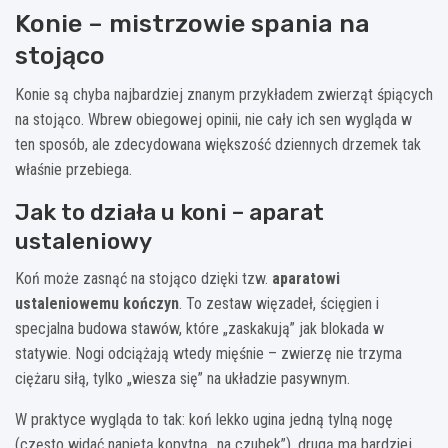
Konie – mistrzowie spania na
stojąco
Konie są chyba najbardziej znanym przykładem zwierząt śpiących
na stojąco. Wbrew obiegowej opinii, nie cały ich sen wygląda w
ten sposób, ale zdecydowana większość dziennych drzemek tak
właśnie przebiega.
Jak to działa u koni – aparat
ustaleniowy
Koń może zasnąć na stojąco dzięki tzw.
aparatowi
ustaleniowemu kończyn
. To zestaw więzadeł, ścięgien i
specjalna budowa stawów, które „zaskakują” jak blokada w
statywie. Nogi odciążają wtedy mięśnie – zwierzę nie trzyma
ciężaru siłą, tylko „wiesza się” na układzie pasywnym.
W praktyce wygląda to tak: koń lekko ugina jedną tylną nogę
(często widać napiętą kopytną „na czubek”), drugą ma bardziej