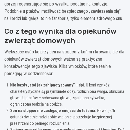
gorzej regenerujące się po wysiłku, podatne na kontuzje.
Podobnie u ptaków: możliwość bezpiecznego „zawieszenia się”
na żerdzi lub gałęzi to nie fanaberia, tylko element zdrowego snu.
Co z tego wynika dla opiekunów
zwierząt domowych
Większość osób kojarzy sen na stojąco z końmi i krowami, ale dla
opiekunów zwierząt domowych ważne są praktyczne
konsekwencje tego zjawiska. Kilka wniosków, które realnie
pomagają w codzienności:
Nie każdy „stoi jak zahipnotyzowany” – śpi.
U koni czy kóz
charakterystyczne są przymknięte oczy, rozluźniona warga, obniżona
głowa. U ptaków – schowana głowa, zgarbiona sylwetka,
ograniczona reakcja na bodźce.
Sen na stojąco nie zastępuje miejsca do leżenia.
Nawet jeśli
gatunek świetnie radzi sobie w pionie, potrzebuje bezpiecznej
przestrzeni do pełnego rozluźnienia.
Zmiana zwyczajów spania to często pierwszy sygnał kłopotów.
Koń,