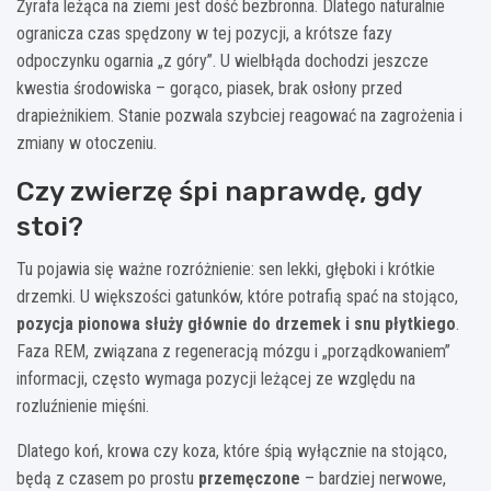
Żyrafa leżąca na ziemi jest dość bezbronna. Dlatego naturalnie
ogranicza czas spędzony w tej pozycji, a krótsze fazy
odpoczynku ogarnia „z góry”. U wielbłąda dochodzi jeszcze
kwestia środowiska – gorąco, piasek, brak osłony przed
drapieżnikiem. Stanie pozwala szybciej reagować na zagrożenia i
zmiany w otoczeniu.
Czy zwierzę śpi naprawdę, gdy
stoi?
Tu pojawia się ważne rozróżnienie: sen lekki, głęboki i krótkie
drzemki. U większości gatunków, które potrafią spać na stojąco,
pozycja pionowa służy głównie do drzemek i snu płytkiego
.
Faza REM, związana z regeneracją mózgu i „porządkowaniem”
informacji, często wymaga pozycji leżącej ze względu na
rozluźnienie mięśni.
Dlatego koń, krowa czy koza, które śpią wyłącznie na stojąco,
będą z czasem po prostu
przemęczone
– bardziej nerwowe,