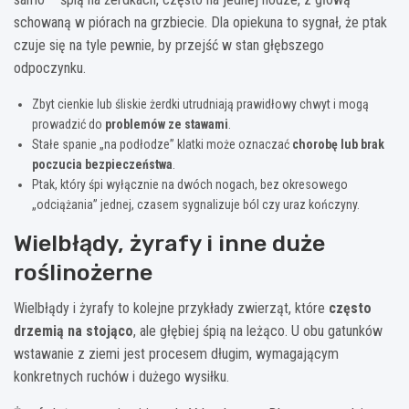
schowaną w piórach na grzbiecie. Dla opiekuna to sygnał, że ptak
czuje się na tyle pewnie, by przejść w stan głębszego
odpoczynku.
Zbyt cienkie lub śliskie żerdki utrudniają prawidłowy chwyt i mogą
prowadzić do
problemów ze stawami
.
Stałe spanie „na podłodze” klatki może oznaczać
chorobę lub brak
poczucia bezpieczeństwa
.
Ptak, który śpi wyłącznie na dwóch nogach, bez okresowego
„odciążania” jednej, czasem sygnalizuje ból czy uraz kończyny.
Wielbłądy, żyrafy i inne duże
roślinożerne
Wielbłądy i żyrafy to kolejne przykłady zwierząt, które
często
drzemią na stojąco
, ale głębiej śpią na leżąco. U obu gatunków
wstawanie z ziemi jest procesem długim, wymagającym
konkretnych ruchów i dużego wysiłku.