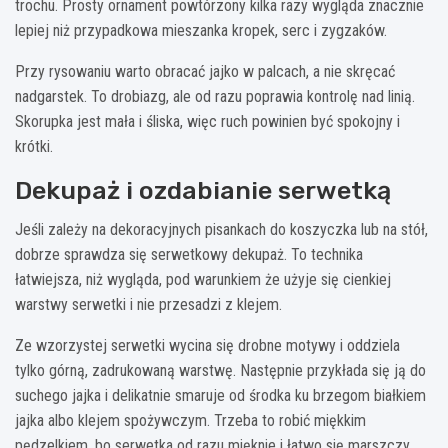
trochu. Prosty ornament powtórzony kilka razy wygląda znacznie
lepiej niż przypadkowa mieszanka kropek, serc i zygzaków.
Przy rysowaniu warto obracać jajko w palcach, a nie skręcać
nadgarstek. To drobiazg, ale od razu poprawia kontrolę nad linią.
Skorupka jest mała i śliska, więc ruch powinien być spokojny i
krótki.
Dekupaż i ozdabianie serwetką
Jeśli zależy na dekoracyjnych pisankach do koszyczka lub na stół,
dobrze sprawdza się serwetkowy dekupaż. To technika
łatwiejsza, niż wygląda, pod warunkiem że użyje się cienkiej
warstwy serwetki i nie przesadzi z klejem.
Ze wzorzystej serwetki wycina się drobne motywy i oddziela
tylko górną, zadrukowaną warstwę. Następnie przykłada się ją do
suchego jajka i delikatnie smaruje od środka ku brzegom białkiem
jajka albo klejem spożywczym. Trzeba to robić miękkim
pędzelkiem, bo serwetka od razu mięknie i łatwo się marszczy.