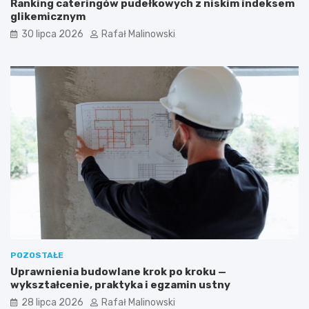
Ranking cateringów pudełkowych z niskim indeksem
glikemicznym
30 lipca 2026
Rafał Malinowski
POZOSTAŁE
Uprawnienia budowlane krok po kroku —
wykształcenie, praktyka i egzamin ustny
28 lipca 2026
Rafał Malinowski