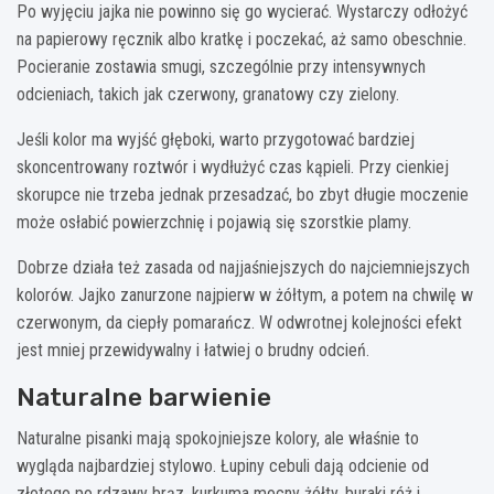
Po wyjęciu jajka nie powinno się go wycierać. Wystarczy odłożyć
na papierowy ręcznik albo kratkę i poczekać, aż samo obeschnie.
Pocieranie zostawia smugi, szczególnie przy intensywnych
odcieniach, takich jak czerwony, granatowy czy zielony.
Jeśli kolor ma wyjść głęboki, warto przygotować bardziej
skoncentrowany roztwór i wydłużyć czas kąpieli. Przy cienkiej
skorupce nie trzeba jednak przesadzać, bo zbyt długie moczenie
może osłabić powierzchnię i pojawią się szorstkie plamy.
Dobrze działa też zasada od najjaśniejszych do najciemniejszych
kolorów. Jajko zanurzone najpierw w żółtym, a potem na chwilę w
czerwonym, da ciepły pomarańcz. W odwrotnej kolejności efekt
jest mniej przewidywalny i łatwiej o brudny odcień.
Naturalne barwienie
Naturalne pisanki mają spokojniejsze kolory, ale właśnie to
wygląda najbardziej stylowo. Łupiny cebuli dają odcienie od
złotego po rdzawy brąz, kurkuma mocny żółty, buraki róż i