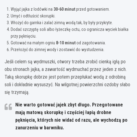
Wyjąć jajka z lodówki na
30-60 minut
przed gotowaniem.
Umyć i odtłuścić skorupki.
Włożyć do garnka i zalać zimną wodą tak, by były przykryte.
Dodać szczyptę soli albo łyżeczkę octu, co ogranicza wyciek białka
przy pęknięciu.
Gotować na małym ogniu
8-10 minut
od zagotowania.
Przełożyć do zimnej wody i zostawić do wystudzenia.
Jeśli celem są wydmuszki, otwory trzeba zrobić cienką igłą po
obu stronach jajka, a zawartość wydmuchać przez jeden z nich.
Taką skorupkę dobrze jest potem przepłukać wodą z odrobiną
soli i dokładnie wysuszyć. Na wilgotnej powierzchni ozdoby słabo
się trzymają.
Nie warto gotować jajek zbyt długo. Przegotowane
mają matową skorupkę i częściej łapią drobne
pęknięcia, których nie widać od razu, ale wychodzą po
zanurzeniu w barwniku.