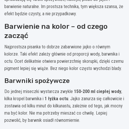
barwienie naturalne. Im prostsza technika, tym większa szansa, że
efekt będzie czysty, a nie przypadkowy.
Barwienie na kolor – od czego
zacząć
Najprostsza pisanka to dobrze zabarwione jajko o równym
kolorze. Taki efekt zależy głównie od proporcji wody, barwnika i
octu. Ocet delikatnie otwiera powierzchnię skorupki, dzięki czemu
pigment lepiej się wiąże. Bez niego kolor często wychodzi blady.
Barwniki spożywcze
Do jednej miseczki wystarcza zwykle
150-200 ml ciepłej wody
,
kilka kropel barwnika i
1 łyżka octu
. Jajko zanurza się całkowicie i
zostawia od kilku minut do kilkunastu, zależnie od tego, jak mocny
ma być kolor. Nie ma potrzeby mieszać co chwilę. Lepiej
pozwolić, by barwnik osiadł równomiernie.