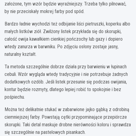
założone, tym wzór będzie wyraźniejszy. Trzeba tylko pilnować,
by nie przeciskały mokrej farby pod spód.
Bardzo ładnie wychodzi też odbijanie liści pietruszki, koperku albo
małych listków ziół. Zwilżony listek przykłada się do skorupki,
całość owija kawałkiem cienkiej pończochy lub gazy i dopiero
wtedy zanurza w barwniku. Po zdjęciu osłony zostaje jasny,
naturalny kształt.
Ta metoda szczególnie dobrze działa przy barwieniu w łupinach
cebuli. Wzór wygląda wtedy tradycyjnie i nie potrzebuje żadnych
dodatkowych ozdób. Jeśli listek przesunie się podczas owijania,
kontur będzie rozmyty, dlatego lepiej robić to spokojnie i bez
pośpiechu.
Można też delikatnie stukać w zabarwione jajko gąbką z odrobiną
ciemniejszej farby. Powstają cętki przypominające przepiórcze
skorupki. Taki detal maskuje drobne nierówności koloru i sprawdza
się szczególnie na pastelowych pisankach.