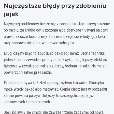
Najczęstsze błędy przy zdobieniu
jajek
Najwięcej problemów bierze się z pośpiechu. Jajko niewysuszone
po myciu, za krótko odtłuszczone albo dotykane tłustymi palcami
prawie zawsze łapie plamy. To samo dzieje się wtedy, gdy kilka
razy poprawia się kolor w połowie schnięcia.
Drugi częsty błąd to zbyt dużo dekoracji naraz. Jedna technika,
jeden kolor przewodni i prosty detal zwykle dają lepszy efekt niż
łączenie wszystkiego: naklejek, farby, brokatu i pisaka. Na małej
powierzchni łatwo przesadzić.
Problemem bywa też zbyt gorący roztwór barwnika. Skorupka
może wtedy pękać albo matowieć. Ciepła ciecz jest w porządku,
ale nie powinna parzyć. Dotyczy to szczególnie jajek już
ugotowanych i schłodzonych.
Jeśli pojawiły się smugi, nie zawsze trzeba zaczynać od nowa.