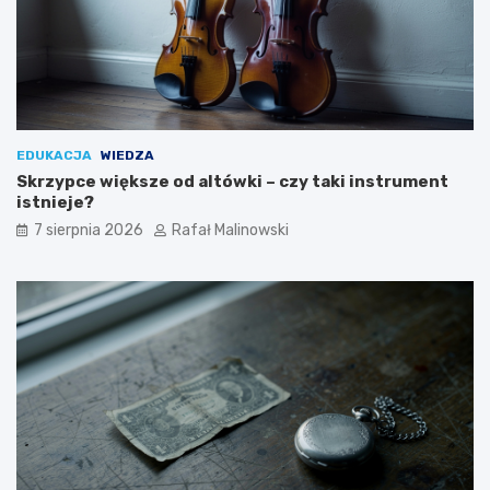
EDUKACJA
WIEDZA
Skrzypce większe od altówki – czy taki instrument
istnieje?
7 sierpnia 2026
Rafał Malinowski