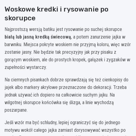
Woskowe kredki i rysowanie po
skorupce
Najprostszą wersją batiku jest rysowanie po suchej skorupce
białą lub jasną kredką świecową
, a potem zanurzenie jajka w
barwniku. Miejsca pokryte woskiem nie przyjmą koloru, więc wzór
zostanie jasny. Nie będzie tak precyzyjny jak przy pisaku z
gorącym woskiem, ale do prostych kropek, gałązek i zygzaków w
zupełności wystarczy.
Na ciemnych pisankach dobrze sprawdzają się też cienkopisy do
jajek albo markery akrylowe przeznaczone do dekoracji. Trzeba
jednak używać ich dopiero na całkowicie suchym jajku. Na
wilgotnej skorupce końcówka się ślizga, a linie wychodzą
poszarpane.
Jeśli wzór ma być schludny, lepiej ograniczyć się do jednego
motywu wokół całego jajka zamiast dorysowywać wszystko po