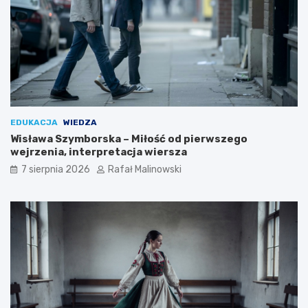
EDUKACJA
WIEDZA
Wisława Szymborska – Miłość od pierwszego
wejrzenia, interpretacja wiersza
7 sierpnia 2026
Rafał Malinowski