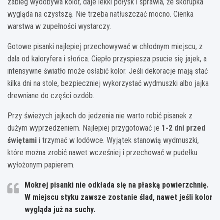
zabieg wydobywa kolor, daje lekki połysk i sprawia, że skorupka
wygląda na czystszą. Nie trzeba natłuszczać mocno. Cienka
warstwa w zupełności wystarczy.
Gotowe pisanki najlepiej przechowywać w chłodnym miejscu, z
dala od kaloryfera i słońca. Ciepło przyspiesza psucie się jajek, a
intensywne światło może osłabić kolor. Jeśli dekoracje mają stać
kilka dni na stole, bezpieczniej wykorzystać wydmuszki albo jajka
drewniane do części ozdób.
Przy świeżych jajkach do jedzenia nie warto robić pisanek z
dużym wyprzedzeniem. Najlepiej przygotować je
1-2 dni przed
świętami
i trzymać w lodówce. Wyjątek stanowią wydmuszki,
które można zrobić nawet wcześniej i przechować w pudełku
wyłożonym papierem.
Mokrej pisanki nie odkłada się na płaską powierzchnię.
W miejscu styku zawsze zostanie ślad, nawet jeśli kolor
wygląda już na suchy.