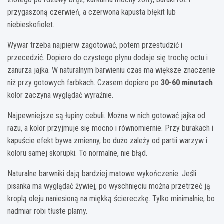
przygaszoną czerwień, a czerwona kapusta błękit lub
niebieskofiolet.
Wywar trzeba najpierw zagotować, potem przestudzić i
przecedzić. Dopiero do czystego płynu dodaje się trochę octu i
zanurza jajka. W naturalnym barwieniu czas ma większe znaczenie
niż przy gotowych farbkach. Czasem dopiero po
30-60 minutach
kolor zaczyna wyglądać wyraźnie.
Najpewniejsze są łupiny cebuli. Można w nich gotować jajka od
razu, a kolor przyjmuje się mocno i równomiernie. Przy burakach i
kapuście efekt bywa zmienny, bo dużo zależy od partii warzyw i
koloru samej skorupki. To normalne, nie błąd.
Naturalne barwniki dają bardziej matowe wykończenie. Jeśli
pisanka ma wyglądać żywiej, po wyschnięciu można przetrzeć ją
kroplą oleju naniesioną na miękką ściereczkę. Tylko minimalnie, bo
nadmiar robi tłuste plamy.