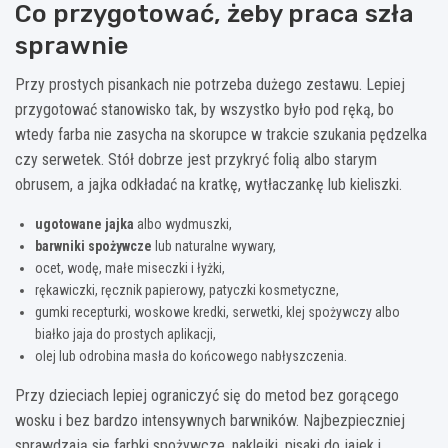
Co przygotować, żeby praca szła
sprawnie
Przy prostych pisankach nie potrzeba dużego zestawu. Lepiej
przygotować stanowisko tak, by wszystko było pod ręką, bo
wtedy farba nie zasycha na skorupce w trakcie szukania pędzelka
czy serwetek. Stół dobrze jest przykryć folią albo starym
obrusem, a jajka odkładać na kratkę, wytłaczankę lub kieliszki.
ugotowane jajka
albo wydmuszki,
barwniki spożywcze
lub naturalne wywary,
ocet, wodę, małe miseczki i łyżki,
rękawiczki, ręcznik papierowy, patyczki kosmetyczne,
gumki recepturki, woskowe kredki, serwetki, klej spożywczy albo
białko jaja do prostych aplikacji,
olej lub odrobina masła do końcowego nabłyszczenia.
Przy dzieciach lepiej ograniczyć się do metod bez gorącego
wosku i bez bardzo intensywnych barwników. Najbezpieczniej
sprawdzają się farbki spożywcze, naklejki, pisaki do jajek i